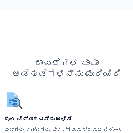
ದಾಖಲೆಗಳ ಭಾಷಾ
ಅಡೆತಡೆಗಳನ್ನು ಮುರಿಯಿರಿ
ಮೂಲ ವಿನ್ಯಾಸವನ್ನು ಉಳಿಸಿ
ಫಾಂಟ್‌ಗಳು, ಬಣ್ಣಗಳು, ಟೇಬಲ್‌ಗಳು ಮತ್ತು ಪುಟ ವಿನ್ಯಾಸ