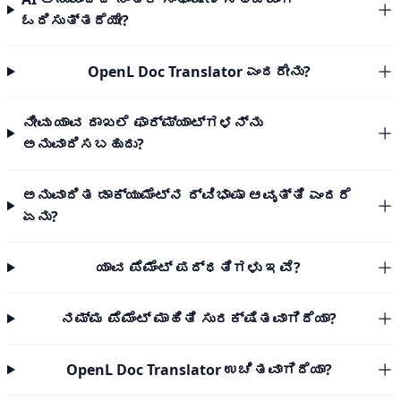
ಓದಿಸುತ್ತದೆಯೇ?
OpenL Doc Translator ಎಂದರೇನು?
ನೀವು ಯಾವ ದಾಖಲೆ ಫಾರ್ಮ್ಯಾಟ್‌ಗಳನ್ನು
ಅನುವಾದಿಸಬಹುದು?
ಅನುವಾದಿತ ಡಾಕ್ಯುಮೆಂಟ್‌ನ ದ್ವಿಭಾಷಾ ಆವೃತ್ತಿ ಎಂದರೆ
ಏನು?
ಯಾವ ಪೆಮೆಂಟ್ ಪದ್ಧತಿಗಳು ಇವೆ?
ನಮ್ಮ ಪೆಮೆಂಟ್ ಮಾಹಿತಿ ಸುರಕ್ಷಿತವಾಗಿದೆಯಾ?
OpenL Doc Translator ಉಚಿತವಾಗಿದೆಯಾ?