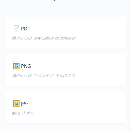
📄
PDF
ಪೋರ್ಟಬಲ್ ಡಾಕ್ಯುಮೆಂಟ್ ಫಾರ್ಮ್ಯಾಟ್
🖼️
PNG
ಪೋರ್ಟಬಲ್ ನೆಟ್‌ವರ್ಕ್ ಗ್ರಾಫಿಕ್ಸ್
🖼️
JPG
JPEG ಚಿತ್ರ