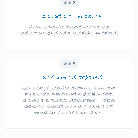
ಹಂತ 2
ಗಮ್ಯ ಭಾಷೆಯನ್ನು ಆಯ್ಕೆಮಾಡಿ
ನಿಮ್ಮ ಮಂಗಾವನ್ನು ಅನುವಾದಿಸಲು ಬಯಸುವ
ಭಾಷೆಯನ್ನು 100+ ಬೆಂಬಲಿತ ಆಯ್ಕೆಯಿಂದ ಆಯ್ಕೆಮಾಡಿ.
ಹಂತ 3
ಅನುವಾದಿತ ಮಂಗಾ ಡೌನ್‌ಲೋಡ್ ಮಾಡಿ
ಮೂಲ ಕಲಾಕೃತಿ, ಪ್ಯಾನೆಲ್ ವಿನ್ಯಾಸ ಮತ್ತು ಓದುವ
ಕ್ರಮವನ್ನು ಸಂಪೂರ್ಣವಾಗಿ ಉಳಿಸಿಕೊಂಡು ನಿಮ್ಮ
ಅನುವಾದಿತ ಮಂಗಾವನ್ನು ಡೌನ್‌ಲೋಡ್ ಮಾಡಿ — ನಿಮ್ಮ
ಭಾಷೆಯಲ್ಲಿ ಸಂಭಾಷಣೆ ಸಹಜವಾಗಿ ಹರಿಯುತ್ತದೆ,
ಯಾವುದೇ ಸಾಧನದಲ್ಲಿ ಓದಲು ಸಿದ್ಧ.