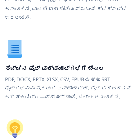
ಜರ್ಮನ್ ಸೇರಿದಂತೆ 100 ಕ್ಕೂ ಹೆಚ್ಚು ಭಾಷೆಗಳ ನಡುವೆ
ಅನುವಾದಿಸಿ. ಯಾವುದೇ ಭಾಷಾ ಜೋಡಿಯನ್ನು ಒಂದೇ ಕ್ಲಿಕ್‌ನಲ್ಲಿ
ಬದಲಾಯಿಸಿ.
ಹೆಚ್ಚಿನ ಫೈಲ್ ಫಾರ್ಮ್ಯಾಟ್‌ಗಳಿಗೆ ಬೆಂಬಲ
PDF, DOCX, PPTX, XLSX, CSV, EPUB ಮತ್ತು SRT
ಫೈಲ್‌ಗಳನ್ನು ನೇರವಾಗಿ ಅಪ್ಲೋಡ್ ಮಾಡಿ. ಫೈಲ್ ಪರಿವರ್ತನೆ
ಅಗತ್ಯವಿಲ್ಲ—ಡ್ರ್ಯಾಗ್ ಮಾಡಿ, ಬಿಟ್ಟು ಅನುವಾದಿಸಿ.