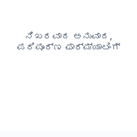
ನಿಖರವಾದ ಅನುವಾದ,
ಪರಿಪೂರ್ಣ ಫಾರ್ಮ್ಯಾಟಿಂಗ್