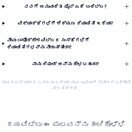
ನನಗೆ ಅನುವಾದಿತ ಫೈಲ್ ಏಕೆ ಬಂದಿಲ್ಲ?
ವಿದ್ಯಾರ್ಥಿಗಳಿಗೆ ಶಿಕ್ಷಣ ರಿಯಾಯಿತಿ ಇದೆಯಾ?
ನೀವು ಲಾಭೋದ್ದೇಶವಿಲ್ಲದ ಸಂಸ್ಥೆಗಳಿಗೆ
ರಿಯಾಯಿತಿಗಳನ್ನು ನೀಡುತ್ತೀರಾ?
ನಾನು ರಿಫಂಡ್ ಅನ್ನು ಕೇಳಬಹುದಾ?
ನಾವು ಕವರ್ ಮಾಡದ ಏನಾದರೂ ಇದೆಯಾ? ನಾವು ಖುಷಿಯಾಗಿ ಸ್ವೀಕರಿಸುತ್ತೇವೆ
ಪ್ರತಿಕ್ರಿಯೆ
.
ದಯವಿಟ್ಟು ಈ ಪುಟವನ್ನು ಹಂಚಿಕೊಳ್ಳಿ