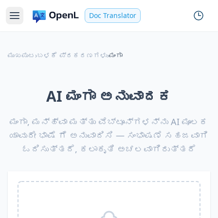
Doc Translator
ಮುಖಪುಟ
›
ಬಳಕೆ ಪ್ರಕರಣಗಳು
›
ಮಂಗಾ
AI ಮಂಗಾ ಅನುವಾದಕ
ಮಂಗಾ, ಮನ್‌ಹ್ವಾ ಮತ್ತು ವೆಬ್‌ಟೂನ್‌ಗಳನ್ನು AI ಮೂಲಕ
ಯಾವುದೇ ಭಾಷೆ ಗೆ ಅನುವಾದಿಸಿ — ಸಂಭಾಷಣೆ ಸಹಜವಾಗಿ
ಓದಿಸುತ್ತದೆ, ಕಲಾಕೃತಿ ಅಚಲವಾಗಿರುತ್ತದೆ