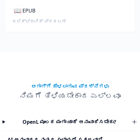
📖
EPUB
ಇಲೆಕ್ಟ್ರಾನಿಕ್ ಪ್ರಕಟಣೆ
ಆಗಾಗ್ಗೆ ಕೇಳಲಾಗುವ ಪ್ರಶ್ನೆಗಳು
ನಿಮಗೆ ತಿಳಿಯಬೇಕಾದ ಎಲ್ಲವೂ
OpenL ಮೂಲಕ ಮಂಗಾ ಯಾಕೆ ಅನುವಾದಿಸಬೇಕು?
AI ಅನುವಾದದ ನಂತರ ಸಂಭಾಷಣೆ ಸಹಜವಾಗಿ