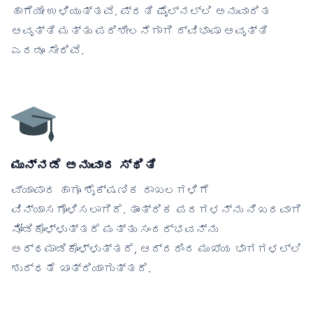
ಹಾಗೆಯೇ ಉಳಿಯುತ್ತವೆ. ಪ್ರತಿ ಫೈಲ್‌ನಲ್ಲಿ ಅನುವಾದಿತ
ಆವೃತ್ತಿ ಮತ್ತು ಪರಿಶೀಲನೆಗಾಗಿ ದ್ವಿಭಾಷಾ ಆವೃತ್ತಿ
ಎರಡೂ ಸೇರಿವೆ.
ಮುನ್ನಡೆ ಅನುವಾದ ಸ್ಥಿತಿ
ವ್ಯಾಪಾರ ಹಾಗೂ ಶೈಕ್ಷಣಿಕ ದಾಖಲಗಳಿಗೆ
ವಿನ್ಯಾಸಗೊಳಿಸಲಾಗಿದೆ. ತಾಂತ್ರಿಕ ಪದಗಳನ್ನು ನಿಖರವಾಗಿ
ನೋಡಿಕೊಳ್ಳುತ್ತದೆ ಮತ್ತು ಸಂದರ್ಭವನ್ನು
ಅರ್ಥಮಾಡಿಕೊಳ್ಳುತ್ತದೆ, ಆದ್ದರಿಂದ ಮುಖ್ಯ ಭಾಗಗಳಲ್ಲಿ
ಶುದ್ಧತೆ ಖಾತ್ರಿಯಾಗುತ್ತದೆ.