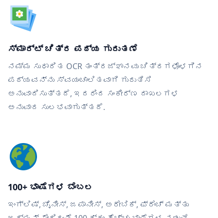
ಸ್ಮಾರ್ಟ್ ಚಿತ್ರ ಪಠ್ಯ ಗುರುತಣೆ
ನಮ್ಮ ಸುಧಾರಿತ OCR ತಂತ್ರಜ್ಞಾನವು ಚಿತ್ರಗಳೊಳಗಿನ
ಪಠ್ಯವನ್ನು ಸ್ವಯಂಚಾಲಿತವಾಗಿ ಗುರುತಿಸಿ
ಅನುವಾದಿಸುತ್ತದೆ, ಇದರಿಂದ ಸಂಕೀರ್ಣ ದಾಖಲಗಳ
ಅನುವಾದ ಸುಲಭವಾಗುತ್ತದೆ.
100+ ಭಾಷೆಗಳ ಬೆಂಬಲ
ಇಂಗ್ಲಿಷ್, ಚೈನೀಸ್, ಜಪಾನೀಸ್, ಅರೇಬಿಕ್, ಫ್ರೆಂಚ್ ಮತ್ತು