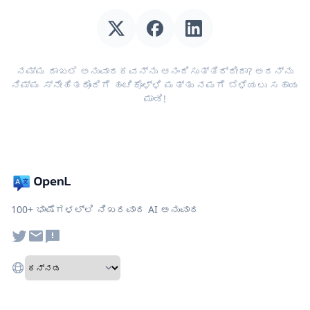
ನಮ್ಮ ದಾಖಲೆ ಅನುವಾದಕವನ್ನು ಆನಂದಿಸುತ್ತಿದ್ದೀರಾ? ಅದನ್ನು
ನಿಮ್ಮ ಸ್ನೇಹಿತರೊಂದಿಗೆ ಹಂಚಿಕೊಳ್ಳಿ ಮತ್ತು ನಮಗೆ ಬೆಳೆಯಲು ಸಹಾಯ
ಮಾಡಿ!
100+ ಭಾಷೆಗಳಲ್ಲಿ ನಿಖರವಾದ AI ಅನುವಾದ