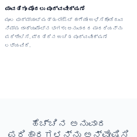
ಪಾವತಿಗೂ ಮೊದಲು ಪೂರ್ವವೀಕ್ಷಣೆ
ಮೂಲ ಫಾರ್ಮ್ಯಾಟ್ ಮತ್ತು ಲೇಔಟ್ ಹಾಗೆಯೇ ಉಳಿಸಿಕೊಂಡಿರುವ
ನಿಮ್ಮ ಡಾಕ್ಯುಮೆಂಟ್‌ನ ಭಾಗಶಃ ಅನುವಾದದ ಮಾದರಿಯನ್ನು
ಪರಿಶೀಲಿಸಿ. ಪ್ರತಿದಿನ ಉಚಿತ ಪೂರ್ವವೀಕ್ಷಣೆ
ಲಭ್ಯವಿದೆ.
ಹೆಚ್ಚಿನ ಅನುವಾದ
ಪರಿಹಾರಗಳನ್ನು ಅನ್ವೇಷಿಸಿ