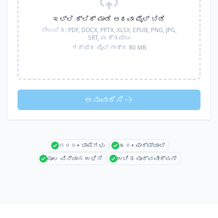
ಇಲ್ಲಿ ಕ್ಲಿಕ್ ಮಾಡಿ ಅಥವಾ ಫೈಲ್ ಬಿಡಿ
ಬೆಂಬಲಿತ:
PDF, DOCX, PPTX, XLSX, EPUB, PNG, JPG,
SRT,
ಮತ್ತಷ್ಟು
ಗರಿಷ್ಠ ಫೈಲ್ ಗಾತ್ರ 80 MB
ಅನುವಾದಿಸಿ
೧೦೦+ ಭಾಷೆಗಳು
೩೦+ ಫಾರ್ಮ್ಯಾಟ್
ಮೂಲ ವಿನ್ಯಾಸ ಉಳಿಸಿ
ಉಚಿತ ಪೂರ್ವವೀಕ್ಷಣೆ