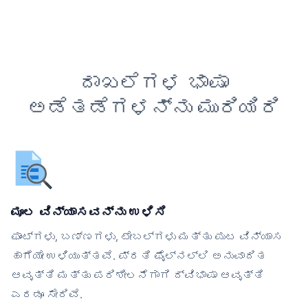
ದಾಖಲೆಗಳ ಭಾಷಾ
ಅಡೆತಡೆಗಳನ್ನು ಮುರಿಯಿರಿ
ಮೂಲ ವಿನ್ಯಾಸವನ್ನು ಉಳಿಸಿ
ಫಾಂಟ್‌ಗಳು, ಬಣ್ಣಗಳು, ಟೇಬಲ್‌ಗಳು ಮತ್ತು ಪುಟ ವಿನ್ಯಾಸ
ಹಾಗೆಯೇ ಉಳಿಯುತ್ತವೆ. ಪ್ರತಿ ಫೈಲ್‌ನಲ್ಲಿ ಅನುವಾದಿತ
ಆವೃತ್ತಿ ಮತ್ತು ಪರಿಶೀಲನೆಗಾಗಿ ದ್ವಿಭಾಷಾ ಆವೃತ್ತಿ
ಎರಡೂ ಸೇರಿವೆ.