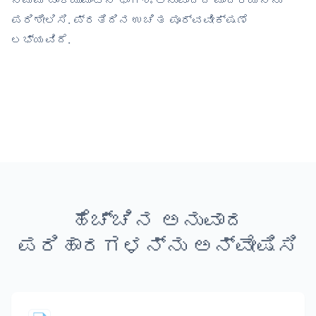
ನಿಮ್ಮ ಡಾಕ್ಯುಮೆಂಟ್‌ನ ಭಾಗಶಃ ಅನುವಾದದ ಮಾದರಿಯನ್ನು
ಪರಿಶೀಲಿಸಿ. ಪ್ರತಿದಿನ ಉಚಿತ ಪೂರ್ವವೀಕ್ಷಣೆ
ಲಭ್ಯವಿದೆ.
ಹೆಚ್ಚಿನ ಅನುವಾದ
ಪರಿಹಾರಗಳನ್ನು ಅನ್ವೇಷಿಸಿ