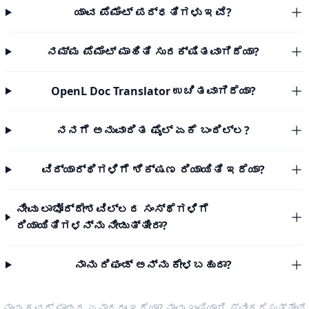
ಯಾವ ಪೆಮೆಂಟ್ ಪದ್ಧತಿಗಳು ಇವೆ?
ನಮ್ಮ ಪೆಮೆಂಟ್ ಮಾಹಿತಿ ಸುರಕ್ಷಿತವಾಗಿದೆಯಾ?
OpenL Doc Translator ಉಚಿತವಾಗಿದೆಯಾ?
ನನಗೆ ಅನುವಾದಿತ ಫೈಲ್ ಏಕೆ ಬಂದಿಲ್ಲ?
ವಿದ್ಯಾರ್ಥಿಗಳಿಗೆ ಶಿಕ್ಷಣ ರಿಯಾಯಿತಿ ಇದೆಯಾ?
ನೀವು ಲಾಭೋದ್ದೇಶವಿಲ್ಲದ ಸಂಸ್ಥೆಗಳಿಗೆ
ರಿಯಾಯಿತಿಗಳನ್ನು ನೀಡುತ್ತೀರಾ?
ನಾನು ರಿಫಂಡ್ ಅನ್ನು ಕೇಳಬಹುದಾ?
ನಾವು ಕವರ್ ಮಾಡದ ಏನಾದರೂ ಇದೆಯಾ? ನಾವು ಖುಷಿಯಾಗಿ ಸ್ವೀಕರಿಸುತ್ತೇವೆ