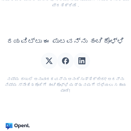
ಪ್ರತಿಕ್ರಿಯೆ
.
ದಯವಿಟ್ಟು ಈ ಪುಟವನ್ನು ಹಂಚಿಕೊಳ್ಳಿ
ನಮ್ಮ ದಾಖಲೆ ಅನುವಾದಕವನ್ನು ಆನಂದಿಸುತ್ತಿದ್ದೀರಾ? ಅದನ್ನು
ನಿಮ್ಮ ಸ್ನೇಹಿತರೊಂದಿಗೆ ಹಂಚಿಕೊಳ್ಳಿ ಮತ್ತು ನಮಗೆ ಬೆಳೆಯಲು ಸಹಾಯ
ಮಾಡಿ!