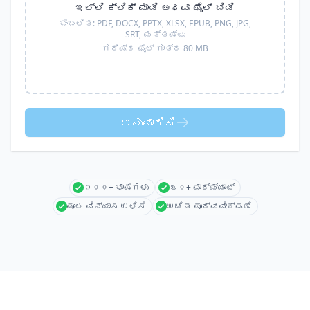
ಇಲ್ಲಿ ಕ್ಲಿಕ್ ಮಾಡಿ ಅಥವಾ ಫೈಲ್ ಬಿಡಿ
ಬೆಂಬಲಿತ:
PDF, DOCX, PPTX, XLSX, EPUB, PNG, JPG,
SRT,
ಮತ್ತಷ್ಟು
ಗರಿಷ್ಠ ಫೈಲ್ ಗಾತ್ರ 80 MB
ಅನುವಾದಿಸಿ
೧೦೦+ ಭಾಷೆಗಳು
೩೦+ ಫಾರ್ಮ್ಯಾಟ್
ಮೂಲ ವಿನ್ಯಾಸ ಉಳಿಸಿ
ಉಚಿತ ಪೂರ್ವವೀಕ್ಷಣೆ