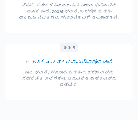
ನಿಮ್ಮ ಸ್ವೀಕರಿಸುವವರು ಮಾತನಾಡುವ ಭಾಷೆಯನ್ನು
ಆಯ್ಕೆ ಮಾಡಿ, zodat ಧ್ವನಿ, ಉದ್ದೇಶ ಮತ್ತು
ಪ್ರಮುಖ ವಿವರಗಳು ಸ್ವಾಭಾವಿಕವಾಗಿ ತಲುಪುತ್ತವೆ.
ಹಂತ 3
ಅನುವಾದಿತ ಪತ್ರವನ್ನು ಡೌನ್‌ಲೋಡ್ ಮಾಡಿ
ಮೂಲ ಧ್ವನಿ, ಸ್ವರೂಪ ಮತ್ತು ಉದ್ದೇಶವನ್ನು
ನಿಷ್ಠೆಯಿಂದ ಉಳಿಸಿಕೊಂಡು ಅನುವಾದಿತ ಪತ್ರವನ್ನು
ಪಡೆಯಿರಿ.