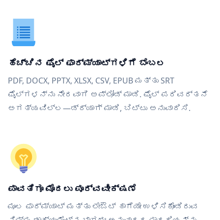
ಹೆಚ್ಚಿನ ಫೈಲ್ ಫಾರ್ಮ್ಯಾಟ್‌ಗಳಿಗೆ ಬೆಂಬಲ
PDF, DOCX, PPTX, XLSX, CSV, EPUB ಮತ್ತು SRT
ಫೈಲ್‌ಗಳನ್ನು ನೇರವಾಗಿ ಅಪ್ಲೋಡ್ ಮಾಡಿ. ಫೈಲ್ ಪರಿವರ್ತನೆ
ಅಗತ್ಯವಿಲ್ಲ—ಡ್ರ್ಯಾಗ್ ಮಾಡಿ, ಬಿಟ್ಟು ಅನುವಾದಿಸಿ.
ಪಾವತಿಗೂ ಮೊದಲು ಪೂರ್ವವೀಕ್ಷಣೆ
ಮೂಲ ಫಾರ್ಮ್ಯಾಟ್ ಮತ್ತು ಲೇಔಟ್ ಹಾಗೆಯೇ ಉಳಿಸಿಕೊಂಡಿರುವ