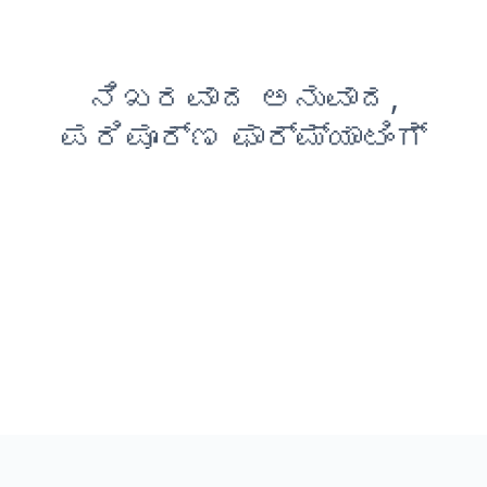
ನಿಖರವಾದ ಅನುವಾದ,
ಪರಿಪೂರ್ಣ ಫಾರ್ಮ್ಯಾಟಿಂಗ್