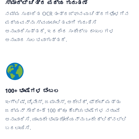
ಸ್ಮಾರ್ಟ್ ಚಿತ್ರ ಪಠ್ಯ ಗುರುತಣೆ
ನಮ್ಮ ಸುಧಾರಿತ OCR ತಂತ್ರಜ್ಞಾನವು ಚಿತ್ರಗಳೊಳಗಿನ
ಪಠ್ಯವನ್ನು ಸ್ವಯಂಚಾಲಿತವಾಗಿ ಗುರುತಿಸಿ
ಅನುವಾದಿಸುತ್ತದೆ, ಇದರಿಂದ ಸಂಕೀರ್ಣ ದಾಖಲಗಳ
ಅನುವಾದ ಸುಲಭವಾಗುತ್ತದೆ.
100+ ಭಾಷೆಗಳ ಬೆಂಬಲ
ಇಂಗ್ಲಿಷ್, ಚೈನೀಸ್, ಜಪಾನೀಸ್, ಅರೇಬಿಕ್, ಫ್ರೆಂಚ್ ಮತ್ತು
ಜರ್ಮನ್ ಸೇರಿದಂತೆ 100 ಕ್ಕೂ ಹೆಚ್ಚು ಭಾಷೆಗಳ ನಡುವೆ
ಅನುವಾದಿಸಿ. ಯಾವುದೇ ಭಾಷಾ ಜೋಡಿಯನ್ನು ಒಂದೇ ಕ್ಲಿಕ್‌ನಲ್ಲಿ
ಬದಲಾಯಿಸಿ.