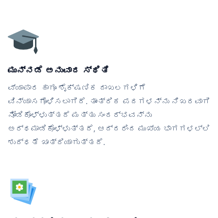
ಮುನ್ನಡೆ ಅನುವಾದ ಸ್ಥಿತಿ
ವ್ಯಾಪಾರ ಹಾಗೂ ಶೈಕ್ಷಣಿಕ ದಾಖಲಗಳಿಗೆ
ವಿನ್ಯಾಸಗೊಳಿಸಲಾಗಿದೆ. ತಾಂತ್ರಿಕ ಪದಗಳನ್ನು ನಿಖರವಾಗಿ
ನೋಡಿಕೊಳ್ಳುತ್ತದೆ ಮತ್ತು ಸಂದರ್ಭವನ್ನು
ಅರ್ಥಮಾಡಿಕೊಳ್ಳುತ್ತದೆ, ಆದ್ದರಿಂದ ಮುಖ್ಯ ಭಾಗಗಳಲ್ಲಿ
ಶುದ್ಧತೆ ಖಾತ್ರಿಯಾಗುತ್ತದೆ.