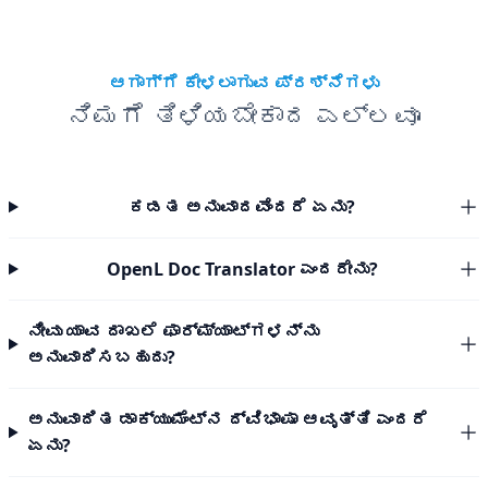
ಆಗಾಗ್ಗೆ ಕೇಳಲಾಗುವ ಪ್ರಶ್ನೆಗಳು
ನಿಮಗೆ ತಿಳಿಯಬೇಕಾದ ಎಲ್ಲವೂ
ಕಡತ ಅನುವಾದವೆಂದರೆ ಏನು?
OpenL Doc Translator ಎಂದರೇನು?
ನೀವು ಯಾವ ದಾಖಲೆ ಫಾರ್ಮ್ಯಾಟ್‌ಗಳನ್ನು
ಅನುವಾದಿಸಬಹುದು?
ಅನುವಾದಿತ ಡಾಕ್ಯುಮೆಂಟ್‌ನ ದ್ವಿಭಾಷಾ ಆವೃತ್ತಿ ಎಂದರೆ
ಏನು?