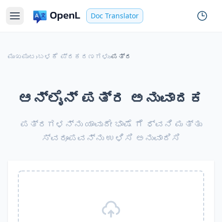
Doc Translator
ಮುಖಪುಟ
›
ಬಳಕೆ ಪ್ರಕರಣಗಳು
›
ಪತ್ರ
ಆನ್‌ಲೈನ್ ಪತ್ರ ಅನುವಾದಕ
ಪತ್ರಗಳನ್ನು ಯಾವುದೇ ಭಾಷೆ ಗೆ ಧ್ವನಿ ಮತ್ತು
ಸ್ವರೂಪವನ್ನು ಉಳಿಸಿ ಅನುವಾದಿಸಿ