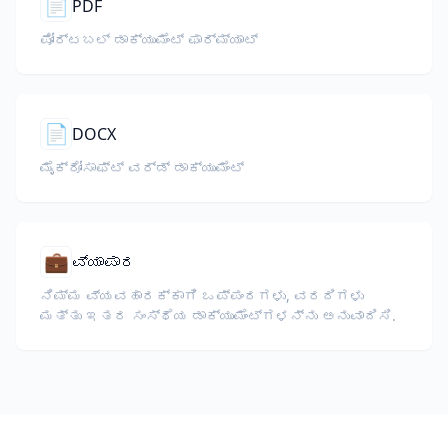
📄
PDF
ಪೋರ್ಟಬಲ್ ಡಾಕ್ಯುಮೆಂಟ್ ಫಾರ್ಮ್ಯಾಟ್
📄
DOCX
ಮೈಕ್ರೋಸಾಫ್ಟ್ ವರ್ಡ್ ಡಾಕ್ಯುಮೆಂಟ್
💼
ವ್ಯಾಪಾರ
ನಿಮ್ಮ ವ್ಯವಹಾರಕ್ಕಾಗಿ ಒಪ್ಪಂದಗಳು, ವರದಿಗಳು
ಮತ್ತು ಇತರ ಸಂಸ್ಥೆಯ ಡಾಕ್ಯುಮೆಂಟ್‌ಗಳನ್ನು ಅನುವಾದಿಸಿ.