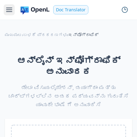
Doc Translator
ಮುಖಪುಟ
›
ಬಳಕೆ ಪ್ರಕರಣಗಳು
›
ಇನ್ಫೋಗ್ರಾಫಿಕ್
ಆನ್‌ಲೈನ್ ಇನ್ಫೋಗ್ರಾಫಿಕ್
ಅನುವಾದಕ
ಡೇಟಾ ವಿಸುಯಲೈಜೇಶನ್‌, ಡಯಾಗ್ರಾಂ ಮತ್ತು
ಚಾರ್ಟ್‌ಗಳಲ್ಲಿನ ಅಡಕ ಪಠ್ಯವನ್ನು ಗುರುತಿಸಿ
ಯಾವುದೇ ಭಾಷೆ ಗೆ ಅನುವಾದಿಸಿ