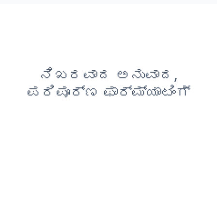
ನಿಖರವಾದ ಅನುವಾದ,
ಪರಿಪೂರ್ಣ ಫಾರ್ಮ್ಯಾಟಿಂಗ್