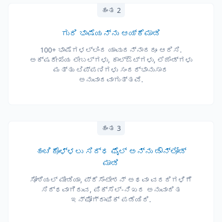
ಹಂತ 2
ಗುರಿ ಭಾಷೆಯನ್ನು ಆಯ್ಕೆಮಾಡಿ
100+ ಭಾಷೆಗಳಲ್ಲಿಂದ ಯಾವುದನ್ನಾದರೂ ಆರಿಸಿ.
ಅಕ್ಷರೇಖೆಯ ಲೇಬಲ್‌ಗಳು, ಕಾಲ್‌ಔಟ್‌ಗಳು, ಲೆಜೆಂಡ್‌ಗಳು
ಮತ್ತು ಟಿಪ್ಪಣಿಗಳು ಸಂದರ್ಭಾನುಸಾರ
ಅನುವಾದವಾಗುತ್ತವೆ.
ಹಂತ 3
ಹಂಚಿಕೊಳ್ಳಲು ಸಿದ್ಧ ಫೈಲ್ ಅನ್ನು ಡೌನ್‌ಲೋಡ್
ಮಾಡಿ
ಸೋಶಿಯಲ್ ಮೀಡಿಯಾ, ಪ್ರೆಸೆಂಟೇಶನ್ ಅಥವಾ ವರದಿಗಳಿಗೆ
ಸಿದ್ಧವಾಗಿರುವ, ಪಿಕ್ಸೆಲ್-ನಿಖರ ಅನುವಾದಿತ
ಇನ್ಫೋಗ್ರಾಫಿಕ್ ಪಡೆಯಿರಿ.