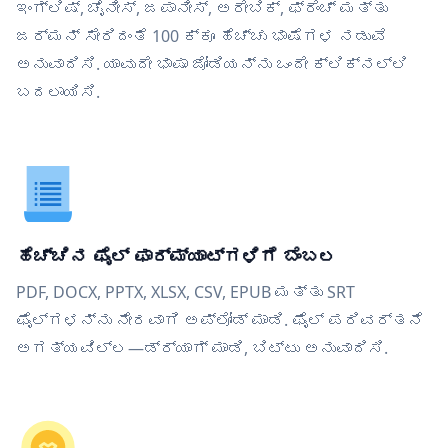
ಇಂಗ್ಲಿಷ್, ಚೈನೀಸ್, ಜಪಾನೀಸ್, ಅರೇಬಿಕ್, ಫ್ರೆಂಚ್ ಮತ್ತು
ಜರ್ಮನ್ ಸೇರಿದಂತೆ 100 ಕ್ಕೂ ಹೆಚ್ಚು ಭಾಷೆಗಳ ನಡುವೆ
ಅನುವಾದಿಸಿ. ಯಾವುದೇ ಭಾಷಾ ಜೋಡಿಯನ್ನು ಒಂದೇ ಕ್ಲಿಕ್‌ನಲ್ಲಿ
ಬದಲಾಯಿಸಿ.
ಹೆಚ್ಚಿನ ಫೈಲ್ ಫಾರ್ಮ್ಯಾಟ್‌ಗಳಿಗೆ ಬೆಂಬಲ
PDF, DOCX, PPTX, XLSX, CSV, EPUB ಮತ್ತು SRT
ಫೈಲ್‌ಗಳನ್ನು ನೇರವಾಗಿ ಅಪ್ಲೋಡ್ ಮಾಡಿ. ಫೈಲ್ ಪರಿವರ್ತನೆ
ಅಗತ್ಯವಿಲ್ಲ—ಡ್ರ್ಯಾಗ್ ಮಾಡಿ, ಬಿಟ್ಟು ಅನುವಾದಿಸಿ.