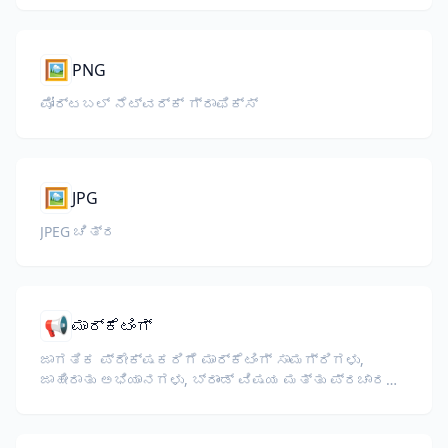
🖼️
PNG
ಪೋರ್ಟಬಲ್ ನೆಟ್‌ವರ್ಕ್ ಗ್ರಾಫಿಕ್ಸ್
🖼️
JPG
JPEG ಚಿತ್ರ
📢
ಮಾರ್ಕೆಟಿಂಗ್
ಜಾಗತಿಕ ಪ್ರೇಕ್ಷಕರಿಗೆ ಮಾರ್ಕೆಟಿಂಗ್ ಸಾಮಗ್ರಿಗಳು,
ಜಾಹೀರಾತು ಅಭಿಯಾನಗಳು, ಬ್ರಾಂಡ್ ವಿಷಯ ಮತ್ತು ಪ್ರಚಾರ
ದಾಖಲೆಗಳನ್ನು ಅನುವಾದಿಸಿ.