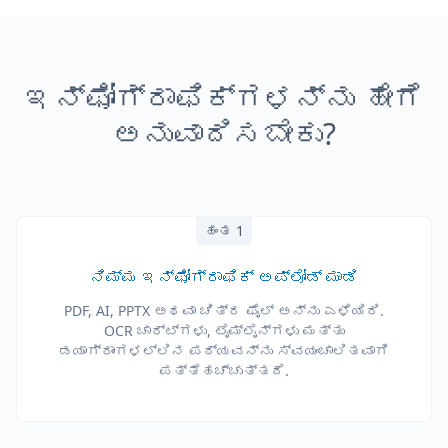
ಇನ್ಫೋಗ್ರಾಫಿಕ್‌ಗಳನ್ನು ಹೇಗೆ
ಅನುವಾದಿಸಬೇಕು?
ಹಂತ 1
ನಿಮ್ಮ ಇನ್ಫೋಗ್ರಾಫಿಕ್ ಅಪ್‌ಲೋಡ್ ಮಾಡಿ
PDF, AI, PPTX ಅಥವಾ ಚಿತ್ರ ಫೈಲ್ ಅನ್ನು ಎಳೆಯಿರಿ.
OCR ಚಾರ್ಟ್‌ಗಳು, ಟೈಮ್‌ಲೈನ್‌ಗಳು ಮತ್ತು
ಡಯಾಗ್ರಾಂಗಳಲ್ಲಿನ ಪಠ್ಯವನ್ನು ಸ್ವಯಂಚಾಲಿತವಾಗಿ
ಪತ್ತೆಹಚ್ಚುತ್ತದೆ.