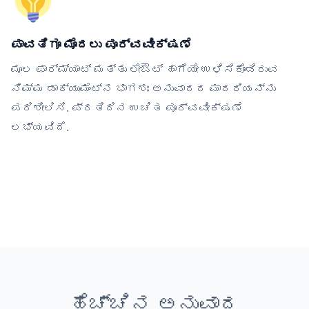
ಪಾವತಿಗೂ ಮೊದಲು ಪೂರ್ವವೀಕ್ಷಣೆ
ಮೂಲ ಫಾರ್ಮ್ಯಾಟ್ ಮತ್ತು ಲೇಔಟ್ ಹಾಗೆಯೇ ಉಳಿಸಿಕೊಂಡಿರುವ
ನಿಮ್ಮ ಡಾಕ್ಯುಮೆಂಟ್‌ನ ಭಾಗಶಃ ಅನುವಾದದ ಮಾದರಿಯನ್ನು
ಪರಿಶೀಲಿಸಿ. ಪ್ರತಿದಿನ ಉಚಿತ ಪೂರ್ವವೀಕ್ಷಣೆ
ಲಭ್ಯವಿದೆ.
ಹೆಚ್ಚಿನ ಅನುವಾದ