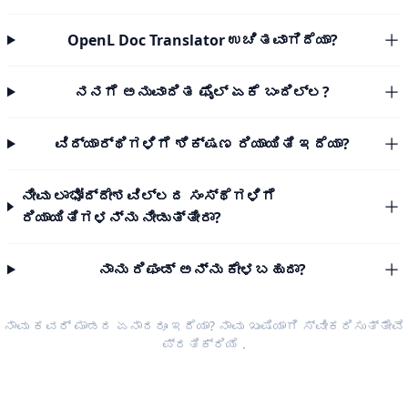
OpenL Doc Translator ಉಚಿತವಾಗಿದೆಯಾ?
ನನಗೆ ಅನುವಾದಿತ ಫೈಲ್ ಏಕೆ ಬಂದಿಲ್ಲ?
ವಿದ್ಯಾರ್ಥಿಗಳಿಗೆ ಶಿಕ್ಷಣ ರಿಯಾಯಿತಿ ಇದೆಯಾ?
ನೀವು ಲಾಭೋದ್ದೇಶವಿಲ್ಲದ ಸಂಸ್ಥೆಗಳಿಗೆ
ರಿಯಾಯಿತಿಗಳನ್ನು ನೀಡುತ್ತೀರಾ?
ನಾನು ರಿಫಂಡ್ ಅನ್ನು ಕೇಳಬಹುದಾ?
ನಾವು ಕವರ್ ಮಾಡದ ಏನಾದರೂ ಇದೆಯಾ? ನಾವು ಖುಷಿಯಾಗಿ ಸ್ವೀಕರಿಸುತ್ತೇವೆ
ಪ್ರತಿಕ್ರಿಯೆ
.