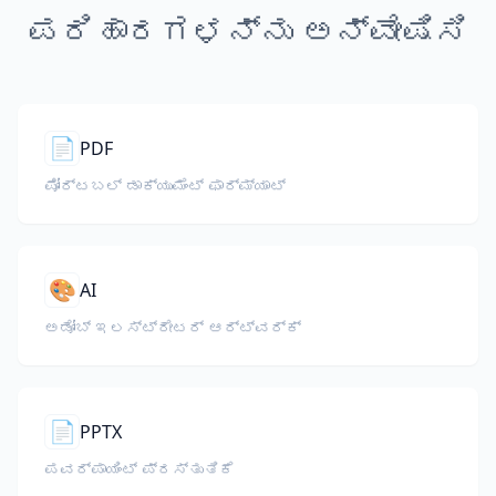
ಪರಿಹಾರಗಳನ್ನು ಅನ್ವೇಷಿಸಿ
📄
PDF
ಪೋರ್ಟಬಲ್ ಡಾಕ್ಯುಮೆಂಟ್ ಫಾರ್ಮ್ಯಾಟ್
🎨
AI
ಅಡೋಬ್ ಇಲಸ್ಟ್ರೇಟರ್ ಆರ್ಟ್‌ವರ್ಕ್
📄
PPTX
ಪವರ್‌ಪಾಯಿಂಟ್ ಪ್ರಸ್ತುತಿಕೆ