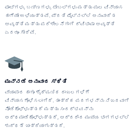
ಫಾಂಟ್‌ಗಳು, ಬಣ್ಣಗಳು, ಟೇಬಲ್‌ಗಳು ಮತ್ತು ಪುಟ ವಿನ್ಯಾಸ
ಹಾಗೆಯೇ ಉಳಿಯುತ್ತವೆ. ಪ್ರತಿ ಫೈಲ್‌ನಲ್ಲಿ ಅನುವಾದಿತ
ಆವೃತ್ತಿ ಮತ್ತು ಪರಿಶೀಲನೆಗಾಗಿ ದ್ವಿಭಾಷಾ ಆವೃತ್ತಿ
ಎರಡೂ ಸೇರಿವೆ.
ಮುನ್ನಡೆ ಅನುವಾದ ಸ್ಥಿತಿ
ವ್ಯಾಪಾರ ಹಾಗೂ ಶೈಕ್ಷಣಿಕ ದಾಖಲಗಳಿಗೆ
ವಿನ್ಯಾಸಗೊಳಿಸಲಾಗಿದೆ. ತಾಂತ್ರಿಕ ಪದಗಳನ್ನು ನಿಖರವಾಗಿ
ನೋಡಿಕೊಳ್ಳುತ್ತದೆ ಮತ್ತು ಸಂದರ್ಭವನ್ನು
ಅರ್ಥಮಾಡಿಕೊಳ್ಳುತ್ತದೆ, ಆದ್ದರಿಂದ ಮುಖ್ಯ ಭಾಗಗಳಲ್ಲಿ
ಶುದ್ಧತೆ ಖಾತ್ರಿಯಾಗುತ್ತದೆ.