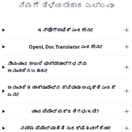
ನಿಮಗೆ ತಿಳಿಯಬೇಕಾದ ಎಲ್ಲವೂ
ಇನ್ಫೋಗ್ರಾಫಿಕ್ ಎಂದರೇನು?
OpenL Doc Translator ಎಂದರೇನು?
ನೀವು ಯಾವ ದಾಖಲೆ ಫಾರ್ಮ್ಯಾಟ್‌ಗಳನ್ನು
ಅನುವಾದಿಸಬಹುದು?
ಅನುವಾದಿತ ಡಾಕ್ಯುಮೆಂಟ್‌ನ ದ್ವಿಭಾಷಾ ಆವೃತ್ತಿ ಎಂದರೆ
ಏನು?
ಯಾವ ಪೆಮೆಂಟ್ ಪದ್ಧತಿಗಳು ಇವೆ?
ನಮ್ಮ ಪೆಮೆಂಟ್ ಮಾಹಿತಿ ಸುರಕ್ಷಿತವಾಗಿದೆಯಾ?