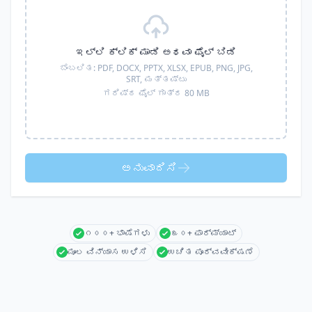
ಇಲ್ಲಿ ಕ್ಲಿಕ್ ಮಾಡಿ ಅಥವಾ ಫೈಲ್ ಬಿಡಿ
ಬೆಂಬಲಿತ:
PDF, DOCX, PPTX, XLSX, EPUB, PNG, JPG,
SRT,
ಮತ್ತಷ್ಟು
ಗರಿಷ್ಠ ಫೈಲ್ ಗಾತ್ರ 80 MB
ಅನುವಾದಿಸಿ
೧೦೦+ ಭಾಷೆಗಳು
೩೦+ ಫಾರ್ಮ್ಯಾಟ್
ಮೂಲ ವಿನ್ಯಾಸ ಉಳಿಸಿ
ಉಚಿತ ಪೂರ್ವವೀಕ್ಷಣೆ