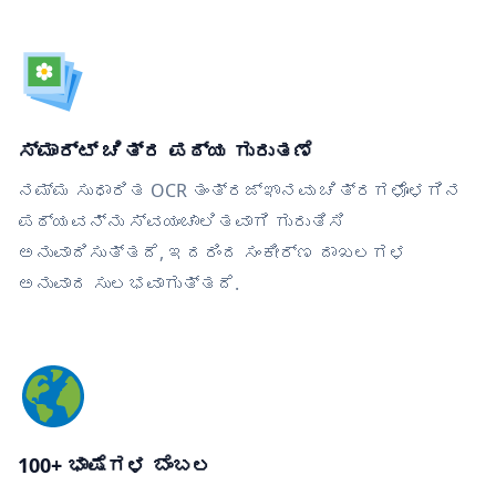
ಸ್ಮಾರ್ಟ್ ಚಿತ್ರ ಪಠ್ಯ ಗುರುತಣೆ
ನಮ್ಮ ಸುಧಾರಿತ OCR ತಂತ್ರಜ್ಞಾನವು ಚಿತ್ರಗಳೊಳಗಿನ
ಪಠ್ಯವನ್ನು ಸ್ವಯಂಚಾಲಿತವಾಗಿ ಗುರುತಿಸಿ
ಅನುವಾದಿಸುತ್ತದೆ, ಇದರಿಂದ ಸಂಕೀರ್ಣ ದಾಖಲಗಳ
ಅನುವಾದ ಸುಲಭವಾಗುತ್ತದೆ.
100+ ಭಾಷೆಗಳ ಬೆಂಬಲ