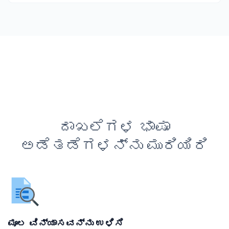
ದಾಖಲೆಗಳ ಭಾಷಾ
ಅಡೆತಡೆಗಳನ್ನು ಮುರಿಯಿರಿ
ಮೂಲ ವಿನ್ಯಾಸವನ್ನು ಉಳಿಸಿ