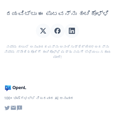
ದಯವಿಟ್ಟು ಈ ಪುಟವನ್ನು ಹಂಚಿಕೊಳ್ಳಿ
ನಮ್ಮ ದಾಖಲೆ ಅನುವಾದಕವನ್ನು ಆನಂದಿಸುತ್ತಿದ್ದೀರಾ? ಅದನ್ನು
ನಿಮ್ಮ ಸ್ನೇಹಿತರೊಂದಿಗೆ ಹಂಚಿಕೊಳ್ಳಿ ಮತ್ತು ನಮಗೆ ಬೆಳೆಯಲು ಸಹಾಯ
ಮಾಡಿ!
100+ ಭಾಷೆಗಳಲ್ಲಿ ನಿಖರವಾದ AI ಅನುವಾದ