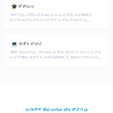
🎓
ಶಿಕ್ಷಣ
ಶಾಲೆಗಳು, ವಿಶ್ವವಿದ್ಯಾಲಯಗಳು ಮತ್ತು ಕಾರ್ಪೊರೇಟ್
ಕಲಿಕಾ ಕಾರ್ಯಕ್ರಮಗಳಿಗಾಗಿ ಪಠ್ಯಸ್ಲೈಡ್ಗಳು,
ಪಠ್ಯಕ್ರಮಗಳು, ಪರೀಕ್ಷೆಗಳು ಮತ್ತು ತರಬೇತಿ
ಸಾಮಗ್ರಿಗಳನ್ನು ಅನುವಾದಿಸಿ.
💻
ತಂತ್ರಜ್ಞಾನ
ಕೋಡ್ ತುಣುಕುಗಳು, ಸ್ವರೂಪ ಮತ್ತು ತಾಂತ್ರಿಕ ಪದಗಳನ್ನು
ಉಳಿಸಿಕೊಂಡು ತಾಂತ್ರಿಕ ಡಾಕ್ಯುಮೆಂಟೇಶನ್, API ಉಲ್ಲೇಖಗಳು,
ವೈಟ್ ಪೇಪರ್‌ಗಳು ಮತ್ತು ಡೆವಲಪರ್ ಮಾರ್ಗದರ್ಶಿಗಳನ್ನು
ಅನುವಾದಿಸಿ.
ಆಗಾಗ್ಗೆ ಕೇಳಲಾಗುವ ಪ್ರಶ್ನೆಗಳು