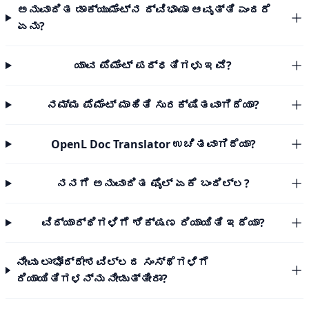
ಅನುವಾದಿತ ಡಾಕ್ಯುಮೆಂಟ್‌ನ ದ್ವಿಭಾಷಾ ಆವೃತ್ತಿ ಎಂದರೆ
ಏನು?
ಯಾವ ಪೆಮೆಂಟ್ ಪದ್ಧತಿಗಳು ಇವೆ?
ನಮ್ಮ ಪೆಮೆಂಟ್ ಮಾಹಿತಿ ಸುರಕ್ಷಿತವಾಗಿದೆಯಾ?
OpenL Doc Translator ಉಚಿತವಾಗಿದೆಯಾ?
ನನಗೆ ಅನುವಾದಿತ ಫೈಲ್ ಏಕೆ ಬಂದಿಲ್ಲ?
ವಿದ್ಯಾರ್ಥಿಗಳಿಗೆ ಶಿಕ್ಷಣ ರಿಯಾಯಿತಿ ಇದೆಯಾ?
ನೀವು ಲಾಭೋದ್ದೇಶವಿಲ್ಲದ ಸಂಸ್ಥೆಗಳಿಗೆ
ರಿಯಾಯಿತಿಗಳನ್ನು ನೀಡುತ್ತೀರಾ?