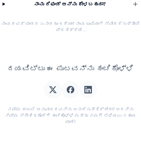
ನಾನು ರಿಫಂಡ್ ಅನ್ನು ಕೇಳಬಹುದಾ?
ನಾವು ಕವರ್ ಮಾಡದ ಏನಾದರೂ ಇದೆಯಾ? ನಾವು ಖುಷಿಯಾಗಿ ಸ್ವೀಕರಿಸುತ್ತೇವೆ
ಪ್ರತಿಕ್ರಿಯೆ
.
ದಯವಿಟ್ಟು ಈ ಪುಟವನ್ನು ಹಂಚಿಕೊಳ್ಳಿ
ನಮ್ಮ ದಾಖಲೆ ಅನುವಾದಕವನ್ನು ಆನಂದಿಸುತ್ತಿದ್ದೀರಾ? ಅದನ್ನು
ನಿಮ್ಮ ಸ್ನೇಹಿತರೊಂದಿಗೆ ಹಂಚಿಕೊಳ್ಳಿ ಮತ್ತು ನಮಗೆ ಬೆಳೆಯಲು ಸಹಾಯ
ಮಾಡಿ!