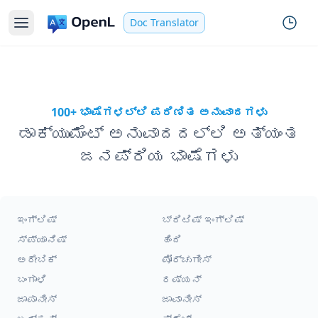
Doc Translator
100+ ಭಾಷೆಗಳಲ್ಲಿ ಪರಿಣಿತ ಅನುವಾದಗಳು
ಡಾಕ್ಯುಮೆಂಟ್ ಅನುವಾದದಲ್ಲಿ ಅತ್ಯಂತ
ಜನಪ್ರಿಯ ಭಾಷೆಗಳು
ಇಂಗ್ಲಿಷ್
ಬ್ರಿಟಿಷ್ ಇಂಗ್ಲಿಷ್
ಸ್ಪ್ಯಾನಿಷ್
ಹಿಂದಿ
ಅರೇಬಿಕ್
ಪೋರ್ಚುಗೀಸ್
ಬಂಗಾಳಿ
ರಷ್ಯನ್
ಜಾಪಾನೀಸ್
ಜಾವಾನೀಸ್