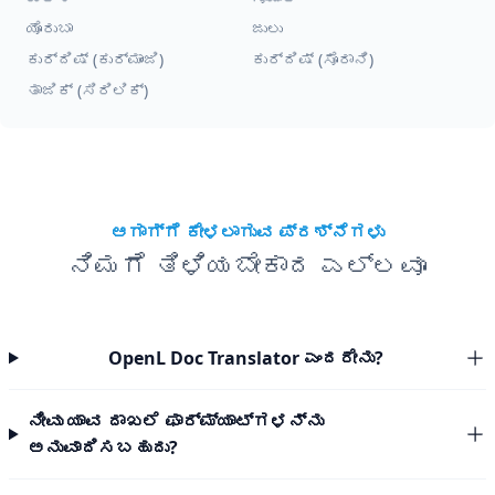
ಯೊರುಬಾ
ಜುಲು
ಕುರ್ದಿಷ್ (ಕುರ್ಮಾಂಜಿ)
ಕುರ್ದಿಷ್ (ಸೊರಾನಿ)
ತಾಜಿಕ್ (ಸಿರಿಲಿಕ್)
ಆಗಾಗ್ಗೆ ಕೇಳಲಾಗುವ ಪ್ರಶ್ನೆಗಳು
ನಿಮಗೆ ತಿಳಿಯಬೇಕಾದ ಎಲ್ಲವೂ
OpenL Doc Translator ಎಂದರೇನು?
ನೀವು ಯಾವ ದಾಖಲೆ ಫಾರ್ಮ್ಯಾಟ್‌ಗಳನ್ನು
ಅನುವಾದಿಸಬಹುದು?