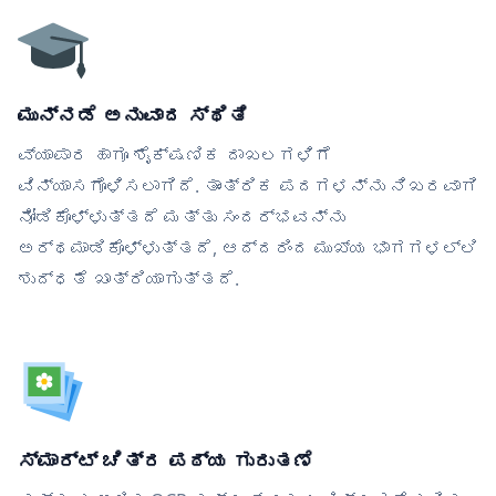
ಮುನ್ನಡೆ ಅನುವಾದ ಸ್ಥಿತಿ
ವ್ಯಾಪಾರ ಹಾಗೂ ಶೈಕ್ಷಣಿಕ ದಾಖಲಗಳಿಗೆ
ವಿನ್ಯಾಸಗೊಳಿಸಲಾಗಿದೆ. ತಾಂತ್ರಿಕ ಪದಗಳನ್ನು ನಿಖರವಾಗಿ
ನೋಡಿಕೊಳ್ಳುತ್ತದೆ ಮತ್ತು ಸಂದರ್ಭವನ್ನು
ಅರ್ಥಮಾಡಿಕೊಳ್ಳುತ್ತದೆ, ಆದ್ದರಿಂದ ಮುಖ್ಯ ಭಾಗಗಳಲ್ಲಿ
ಶುದ್ಧತೆ ಖಾತ್ರಿಯಾಗುತ್ತದೆ.
ಸ್ಮಾರ್ಟ್ ಚಿತ್ರ ಪಠ್ಯ ಗುರುತಣೆ