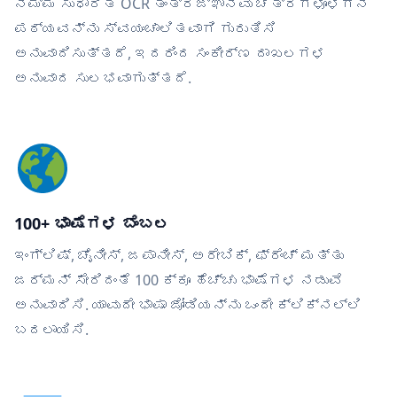
ನಮ್ಮ ಸುಧಾರಿತ OCR ತಂತ್ರಜ್ಞಾನವು ಚಿತ್ರಗಳೊಳಗಿನ
ಪಠ್ಯವನ್ನು ಸ್ವಯಂಚಾಲಿತವಾಗಿ ಗುರುತಿಸಿ
ಅನುವಾದಿಸುತ್ತದೆ, ಇದರಿಂದ ಸಂಕೀರ್ಣ ದಾಖಲಗಳ
ಅನುವಾದ ಸುಲಭವಾಗುತ್ತದೆ.
100+ ಭಾಷೆಗಳ ಬೆಂಬಲ
ಇಂಗ್ಲಿಷ್, ಚೈನೀಸ್, ಜಪಾನೀಸ್, ಅರೇಬಿಕ್, ಫ್ರೆಂಚ್ ಮತ್ತು
ಜರ್ಮನ್ ಸೇರಿದಂತೆ 100 ಕ್ಕೂ ಹೆಚ್ಚು ಭಾಷೆಗಳ ನಡುವೆ
ಅನುವಾದಿಸಿ. ಯಾವುದೇ ಭಾಷಾ ಜೋಡಿಯನ್ನು ಒಂದೇ ಕ್ಲಿಕ್‌ನಲ್ಲಿ
ಬದಲಾಯಿಸಿ.