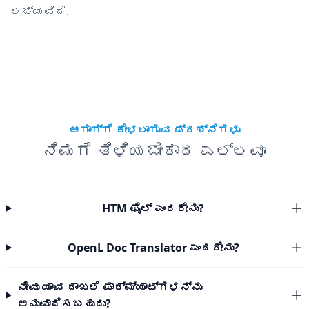
ಲಭ್ಯವಿದೆ.
ಆಗಾಗ್ಗೆ ಕೇಳಲಾಗುವ ಪ್ರಶ್ನೆಗಳು
ನಿಮಗೆ ತಿಳಿಯಬೇಕಾದ ಎಲ್ಲವೂ
HTM ಫೈಲ್ ಎಂದರೇನು?
OpenL Doc Translator ಎಂದರೇನು?
ನೀವು ಯಾವ ದಾಖಲೆ ಫಾರ್ಮ್ಯಾಟ್‌ಗಳನ್ನು
ಅನುವಾದಿಸಬಹುದು?