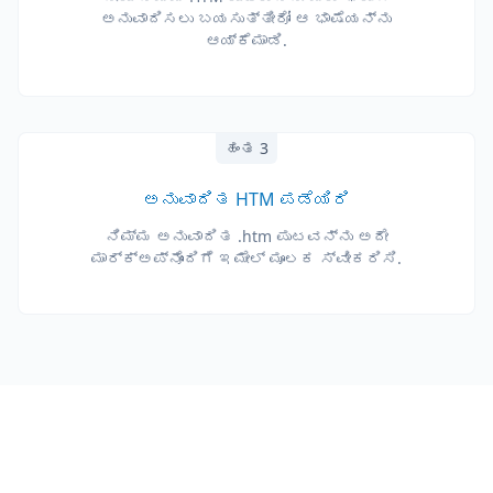
ಅನುವಾದಿಸಲು ಬಯಸುತ್ತೀರೋ ಆ ಭಾಷೆಯನ್ನು
ಆಯ್ಕೆಮಾಡಿ.
ಹಂತ 3
ಅನುವಾದಿತ HTM ಪಡೆಯಿರಿ
ನಿಮ್ಮ ಅನುವಾದಿತ .htm ಪುಟವನ್ನು ಅದೇ
ಮಾರ್ಕ್ಅಪ್‌ನೊಂದಿಗೆ ಇಮೇಲ್ ಮೂಲಕ ಸ್ವೀಕರಿಸಿ.