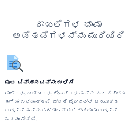
ದಾಖಲೆಗಳ ಭಾಷಾ
ಅಡೆತಡೆಗಳನ್ನು ಮುರಿಯಿರಿ
ಮೂಲ ವಿನ್ಯಾಸವನ್ನು ಉಳಿಸಿ
ಫಾಂಟ್‌ಗಳು, ಬಣ್ಣಗಳು, ಟೇಬಲ್‌ಗಳು ಮತ್ತು ಪುಟ ವಿನ್ಯಾಸ
ಹಾಗೆಯೇ ಉಳಿಯುತ್ತವೆ. ಪ್ರತಿ ಫೈಲ್‌ನಲ್ಲಿ ಅನುವಾದಿತ
ಆವೃತ್ತಿ ಮತ್ತು ಪರಿಶೀಲನೆಗಾಗಿ ದ್ವಿಭಾಷಾ ಆವೃತ್ತಿ
ಎರಡೂ ಸೇರಿವೆ.