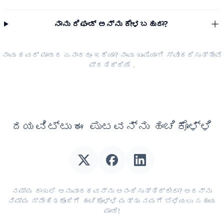
ನಾನು ರಿಫಂಡ್ ಅನ್ನು ಕೇಳಬಹುದಾ?
ನಾವು ಕವರ್ ಮಾಡದ ಏನಾದರೂ ಇದೆಯಾ? ನಾವು ಖುಷಿಯಾಗಿ ಸ್ವೀಕರಿಸುತ್ತೇವೆ
ಪ್ರತಿಕ್ರಿಯೆ
.
ದಯವಿಟ್ಟು ಈ ಪುಟವನ್ನು ಹಂಚಿಕೊಳ್ಳಿ
ನಮ್ಮ ದಾಖಲೆ ಅನುವಾದಕವನ್ನು ಆನಂದಿಸುತ್ತಿದ್ದೀರಾ? ಅದನ್ನು
ನಿಮ್ಮ ಸ್ನೇಹಿತರೊಂದಿಗೆ ಹಂಚಿಕೊಳ್ಳಿ ಮತ್ತು ನಮಗೆ ಬೆಳೆಯಲು ಸಹಾಯ
ಮಾಡಿ!