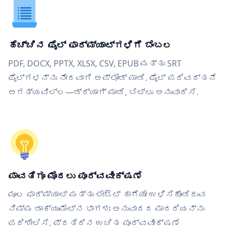
ಹೆಚ್ಚಿನ ಫೈಲ್ ಫಾರ್ಮ್ಯಾಟ್‌ಗಳಿಗೆ ಬೆಂಬಲ
PDF, DOCX, PPTX, XLSX, CSV, EPUB ಮತ್ತು SRT
ಫೈಲ್‌ಗಳನ್ನು ನೇರವಾಗಿ ಅಪ್ಲೋಡ್ ಮಾಡಿ. ಫೈಲ್ ಪರಿವರ್ತನೆ
ಅಗತ್ಯವಿಲ್ಲ—ಡ್ರ್ಯಾಗ್ ಮಾಡಿ, ಬಿಟ್ಟು ಅನುವಾದಿಸಿ.
ಪಾವತಿಗೂ ಮೊದಲು ಪೂರ್ವವೀಕ್ಷಣೆ
ಮೂಲ ಫಾರ್ಮ್ಯಾಟ್ ಮತ್ತು ಲೇಔಟ್ ಹಾಗೆಯೇ ಉಳಿಸಿಕೊಂಡಿರುವ
ನಿಮ್ಮ ಡಾಕ್ಯುಮೆಂಟ್‌ನ ಭಾಗಶಃ ಅನುವಾದದ ಮಾದರಿಯನ್ನು
ಪರಿಶೀಲಿಸಿ. ಪ್ರತಿದಿನ ಉಚಿತ ಪೂರ್ವವೀಕ್ಷಣೆ