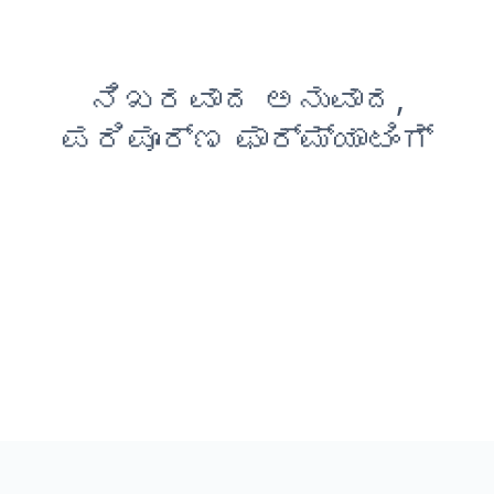
ನಿಖರವಾದ ಅನುವಾದ,
ಪರಿಪೂರ್ಣ ಫಾರ್ಮ್ಯಾಟಿಂಗ್