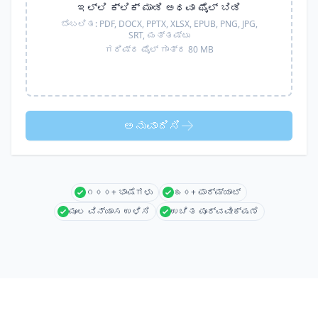
ಇಲ್ಲಿ ಕ್ಲಿಕ್ ಮಾಡಿ ಅಥವಾ ಫೈಲ್ ಬಿಡಿ
ಬೆಂಬಲಿತ:
PDF, DOCX, PPTX, XLSX, EPUB, PNG, JPG,
SRT,
ಮತ್ತಷ್ಟು
ಗರಿಷ್ಠ ಫೈಲ್ ಗಾತ್ರ 80 MB
ಅನುವಾದಿಸಿ
೧೦೦+ ಭಾಷೆಗಳು
೩೦+ ಫಾರ್ಮ್ಯಾಟ್
ಮೂಲ ವಿನ್ಯಾಸ ಉಳಿಸಿ
ಉಚಿತ ಪೂರ್ವವೀಕ್ಷಣೆ