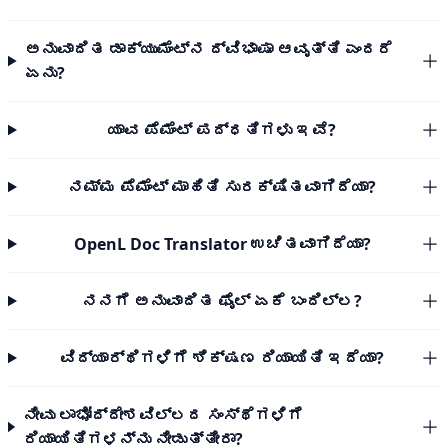
ಅನುವಾದಿತ ಡಾಕ್ಯುಮೆಂಟ್‌ನ ದ್ವಿಭಾಷಾ ಆವೃತ್ತಿ ಎಂದರೆ
ಏನು?
ಯಾವ ಪೆಮೆಂಟ್ ಪದ್ಧತಿಗಳು ಇವೆ?
ನಮ್ಮ ಪೆಮೆಂಟ್ ಮಾಹಿತಿ ಸುರಕ್ಷಿತವಾಗಿದೆಯಾ?
OpenL Doc Translator ಉಚಿತವಾಗಿದೆಯಾ?
ನನಗೆ ಅನುವಾದಿತ ಫೈಲ್ ಏಕೆ ಬಂದಿಲ್ಲ?
ವಿದ್ಯಾರ್ಥಿಗಳಿಗೆ ಶಿಕ್ಷಣ ರಿಯಾಯಿತಿ ಇದೆಯಾ?
ನೀವು ಲಾಭೋದ್ದೇಶವಿಲ್ಲದ ಸಂಸ್ಥೆಗಳಿಗೆ
ರಿಯಾಯಿತಿಗಳನ್ನು ನೀಡುತ್ತೀರಾ?