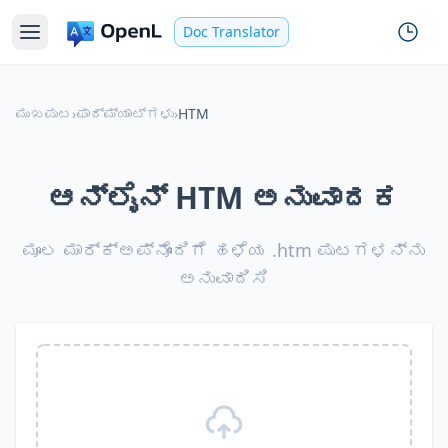
Doc Translator
ಮುಖಪುಟ
›
ಫಾರ್ಮ್ಯಾಟ್‌ಗಳು
›
HTM
ಆನ್‌ಲೈನ್ HTM ಅನುವಾದಕ
ಮೂಲ ಮಾರ್ಕ್‌ಅಪ್‌ನೊಂದಿಗೆ ಹಳೆಯ .htm ಪುಟಗಳನ್ನು
ಅನುವಾದಿಸಿ