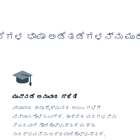
ೆಗಳ ಭಾಷಾ ಅಡೆತಡೆಗಳನ್ನು ಮುರ
ಮುನ್ನಡೆ ಅನುವಾದ ಸ್ಥಿತಿ
ವ್ಯಾಪಾರ ಹಾಗೂ ಶೈಕ್ಷಣಿಕ ದಾಖಲಗಳಿಗೆ
ವಿನ್ಯಾಸಗೊಳಿಸಲಾಗಿದೆ. ತಾಂತ್ರಿಕ ಪದಗಳನ್ನು
ನಿಖರವಾಗಿ ನೋಡಿಕೊಳ್ಳುತ್ತದೆ ಮತ್ತು
ಸಂದರ್ಭವನ್ನು ಅರ್ಥಮಾಡಿಕೊಳ್ಳುತ್ತದೆ,