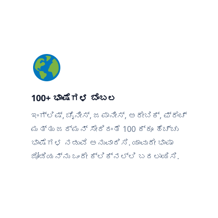
100+ ಭಾಷೆಗಳ ಬೆಂಬಲ
ಇಂಗ್ಲಿಷ್, ಚೈನೀಸ್, ಜಪಾನೀಸ್, ಅರೇಬಿಕ್, ಫ್ರೆಂಚ್
ಮತ್ತು ಜರ್ಮನ್ ಸೇರಿದಂತೆ 100 ಕ್ಕೂ ಹೆಚ್ಚು
ಭಾಷೆಗಳ ನಡುವೆ ಅನುವಾದಿಸಿ. ಯಾವುದೇ ಭಾಷಾ
ಜೋಡಿಯನ್ನು ಒಂದೇ ಕ್ಲಿಕ್‌ನಲ್ಲಿ ಬದಲಾಯಿಸಿ.