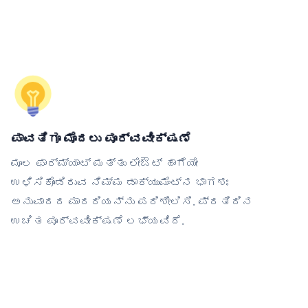
ಪಾವತಿಗೂ ಮೊದಲು ಪೂರ್ವವೀಕ್ಷಣೆ
ಮೂಲ ಫಾರ್ಮ್ಯಾಟ್ ಮತ್ತು ಲೇಔಟ್ ಹಾಗೆಯೇ
ಉಳಿಸಿಕೊಂಡಿರುವ ನಿಮ್ಮ ಡಾಕ್ಯುಮೆಂಟ್‌ನ ಭಾಗಶಃ
ಅನುವಾದದ ಮಾದರಿಯನ್ನು ಪರಿಶೀಲಿಸಿ. ಪ್ರತಿದಿನ
ಉಚಿತ ಪೂರ್ವವೀಕ್ಷಣೆ ಲಭ್ಯವಿದೆ.