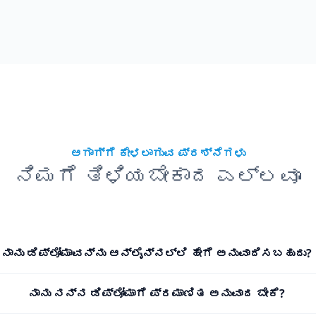
ಆಗಾಗ್ಗೆ ಕೇಳಲಾಗುವ ಪ್ರಶ್ನೆಗಳು
ನಿಮಗೆ ತಿಳಿಯಬೇಕಾದ ಎಲ್ಲವೂ
ನಾನು ಡಿಪ್ಲೋಮಾವನ್ನು ಆನ್‌ಲೈನ್‌ನಲ್ಲಿ ಹೇಗೆ ಅನುವಾದಿಸಬಹುದು?
ನಾನು ನನ್ನ ಡಿಪ್ಲೋಮಾ‌ಗೆ ಪ್ರಮಾಣಿತ ಅನುವಾದ ಬೇಕೆ?