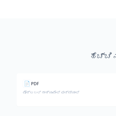
ಹೆಚ್ಚ
📄
PDF
ಪೋರ್ಟಬಲ್ ಡಾಕ್ಯುಮೆಂಟ್ ಫಾರ್ಮ್ಯಾಟ್