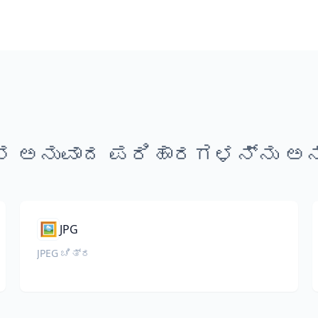
ಿನ ಅನುವಾದ ಪರಿಹಾರಗಳನ್ನು ಅನ್
🖼️
JPG
JPEG ಚಿತ್ರ