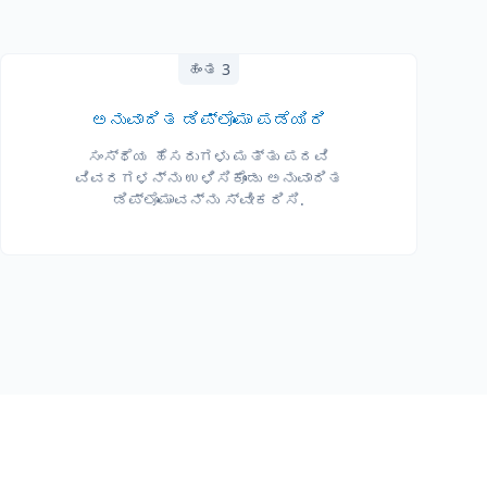
ಹಂತ 3
ಅನುವಾದಿತ ಡಿಪ್ಲೊಮಾ ಪಡೆಯಿರಿ
ಸಂಸ್ಥೆಯ ಹೆಸರುಗಳು ಮತ್ತು ಪದವಿ
ವಿವರಗಳನ್ನು ಉಳಿಸಿಕೊಂಡು ಅನುವಾದಿತ
ಡಿಪ್ಲೊಮಾವನ್ನು ಸ್ವೀಕರಿಸಿ.