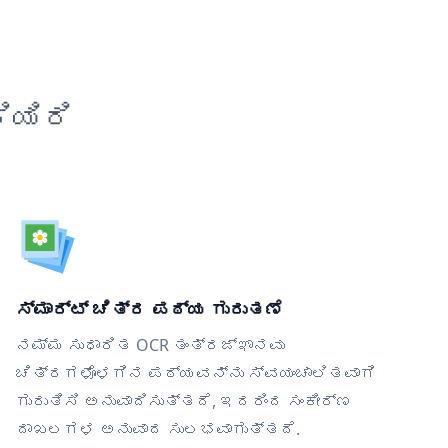
ಿಯಿರಿ
ಸ್ಮಾರ್ಟ್ ಚಿತ್ರ ಪಠ್ಯ ಗುರುತಣೆ
ನಮ್ಮ ಸುಧಾರಿತ OCR ತಂತ್ರಜ್ಞಾನವು
ಚಿತ್ರಗಳೊಳಗಿನ ಪಠ್ಯವನ್ನು ಸ್ವಯಂಚಾಲಿತವಾಗಿ
ಗುರುತಿಸಿ ಅನುವಾದಿಸುತ್ತದೆ, ಇದರಿಂದ ಸಂಕೀರ್ಣ
ದಾಖಲಗಳ ಅನುವಾದ ಸುಲಭವಾಗುತ್ತದೆ.