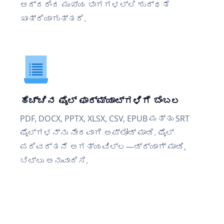
ಆದ್ದರಿಂದ ಮುಖ್ಯ ಭಾಗಗಳಲ್ಲಿ ಶುದ್ಧತೆ
ಖಾತ್ರಿಯಾಗುತ್ತದೆ.
ಹೆಚ್ಚಿನ ಫೈಲ್ ಫಾರ್ಮ್ಯಾಟ್‌ಗಳಿಗೆ ಬೆಂಬಲ
PDF, DOCX, PPTX, XLSX, CSV, EPUB ಮತ್ತು SRT
ಫೈಲ್‌ಗಳನ್ನು ನೇರವಾಗಿ ಅಪ್ಲೋಡ್ ಮಾಡಿ. ಫೈಲ್
ಪರಿವರ್ತನೆ ಅಗತ್ಯವಿಲ್ಲ—ಡ್ರ್ಯಾಗ್ ಮಾಡಿ,
ಬಿಟ್ಟು ಅನುವಾದಿಸಿ.