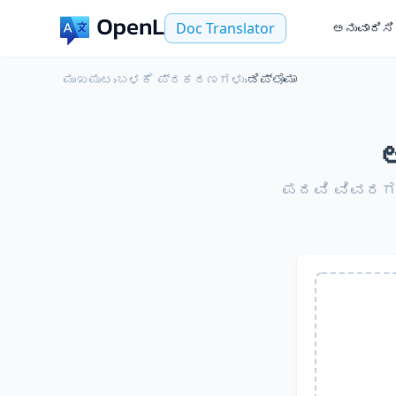
Doc Translator
ಅನುವಾದಿಸಿ
ಮುಖಪುಟ
›
ಬಳಕೆ ಪ್ರಕರಣಗಳು
›
ಡಿಪ್ಲೊಮಾ
ಪದವಿ ವಿವರಗಳು