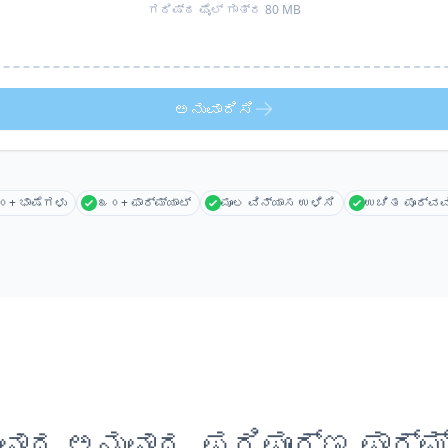
ಗರಿಷ್ಠ ಫೈಲ್ ಗಾತ್ರ 80 MB
ಅನುವಾದಿಸಿ
+ ಭಾಷೆಗಳು
೩೦+ ಫಾರ್ಮ್ಯಾಟ್
ಮೂಲ ವಿನ್ಯಾಸ ಉಳಿಸಿ
ಉಚಿತ ಪೂರ್ವವ
ಾದ ಅನುವಾದ, ಪರಿಪೂರ್ಣ ಫಾರ್ಮ್ಯ