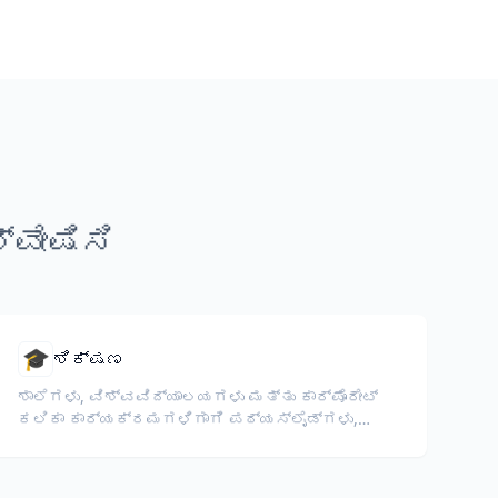
ವೇಷಿಸಿ
🎓
ಶಿಕ್ಷಣ
ಶಾಲೆಗಳು, ವಿಶ್ವವಿದ್ಯಾಲಯಗಳು ಮತ್ತು ಕಾರ್ಪೊರೇಟ್
ಕಲಿಕಾ ಕಾರ್ಯಕ್ರಮಗಳಿಗಾಗಿ ಪಠ್ಯಸ್ಲೈಡ್ಗಳು,
ಪಠ್ಯಕ್ರಮಗಳು, ಪರೀಕ್ಷೆಗಳು ಮತ್ತು ತರಬೇತಿ
ಸಾಮಗ್ರಿಗಳನ್ನು ಅನುವಾದಿಸಿ.