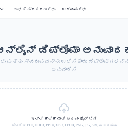
ಬಳಕೆ ಪ್ರಕರಣಗಳು
ಉದ್ಯಮಗಳು
ಆನ್‌ಲೈನ್ ಡಿಪ್ಲೊಮಾ ಅನುವಾದ
 ಮತ್ತು ಸ್ವರೂಪವನ್ನು ಉಳಿಸಿಕೊಂಡು ಡಿಪ್ಲೊಮಾಗಳನ್ನು ಯ
ಅನುವಾದಿಸಿ
ಇಲ್ಲಿ ಕ್ಲಿಕ್ ಮಾಡಿ ಅಥವಾ ಫೈಲ್ ಬಿಡಿ
ಬೆಂಬಲಿತ:
PDF, DOCX, PPTX, XLSX, EPUB, PNG, JPG, SRT,
ಮತ್ತಷ್ಟು