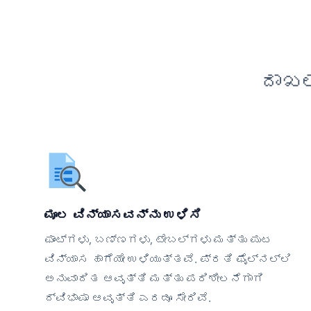
ದಾಖಲ
ಮೂಲ ವಿನ್ಯಾಸವನ್ನು ಉಳಿಸಿ
ಫಾಂಟ್‌ಗಳು, ಬಣ್ಣಗಳು, ಟೇಬಲ್‌ಗಳು ಮತ್ತು ಪುಟ
ವಿನ್ಯಾಸ ಹಾಗೆಯೇ ಉಳಿಯುತ್ತವೆ. ಪ್ರತಿ ಫೈಲ್‌ನಲ್ಲಿ
ಅನುವಾದಿತ ಆವೃತ್ತಿ ಮತ್ತು ಪರಿಶೀಲನೆಗಾಗಿ
ದ್ವಿಭಾಷಾ ಆವೃತ್ತಿ ಎರಡೂ ಸೇರಿವೆ.