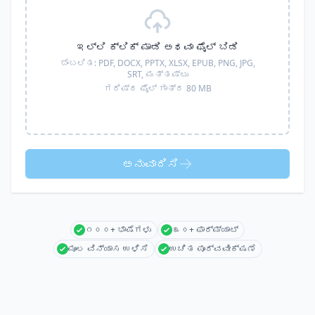
ಇಲ್ಲಿ ಕ್ಲಿಕ್ ಮಾಡಿ ಅಥವಾ ಫೈಲ್ ಬಿಡಿ
ಬೆಂಬಲಿತ:
PDF, DOCX, PPTX, XLSX, EPUB, PNG, JPG,
SRT,
ಮತ್ತಷ್ಟು
ಗರಿಷ್ಠ ಫೈಲ್ ಗಾತ್ರ 80 MB
ಅನುವಾದಿಸಿ
೧೦೦+ ಭಾಷೆಗಳು
೩೦+ ಫಾರ್ಮ್ಯಾಟ್
ಮೂಲ ವಿನ್ಯಾಸ ಉಳಿಸಿ
ಉಚಿತ ಪೂರ್ವವೀಕ್ಷಣೆ