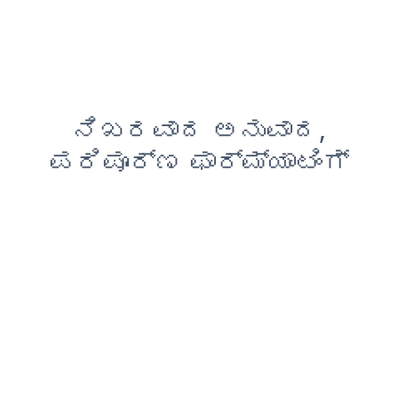
ನಿಖರವಾದ ಅನುವಾದ,
ಪರಿಪೂರ್ಣ ಫಾರ್ಮ್ಯಾಟಿಂಗ್