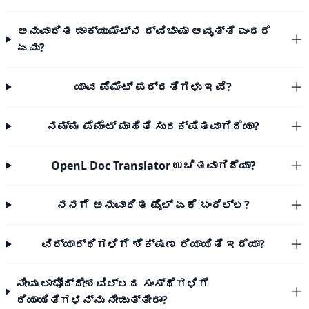
ಅನುವಾದಿತ ಡಾಕ್ಯುಮೆಂಟ್‌ನ ದ್ವಿಭಾಷಾ ಆವೃತ್ತಿ ಎಂದರೆ
ಏನು?
ಯಾವ ಪೆಮೆಂಟ್ ಪದ್ಧತಿಗಳು ಇವೆ?
ನಮ್ಮ ಪೆಮೆಂಟ್ ಮಾಹಿತಿ ಸುರಕ್ಷಿತವಾಗಿದೆಯಾ?
OpenL Doc Translator ಉಚಿತವಾಗಿದೆಯಾ?
ನನಗೆ ಅನುವಾದಿತ ಫೈಲ್ ಏಕೆ ಬಂದಿಲ್ಲ?
ವಿದ್ಯಾರ್ಥಿಗಳಿಗೆ ಶಿಕ್ಷಣ ರಿಯಾಯಿತಿ ಇದೆಯಾ?
ನೀವು ಲಾಭೋದ್ದೇಶವಿಲ್ಲದ ಸಂಸ್ಥೆಗಳಿಗೆ
ರಿಯಾಯಿತಿಗಳನ್ನು ನೀಡುತ್ತೀರಾ?