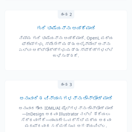
ಹಂತ 2
ಗುರಿ ಭಾಷೆಯನ್ನು ಆಯ್ಕೆಮಾಡಿ
ನಿಮ್ಮ ಗುರಿ ಭಾಷೆಯನ್ನು ಆಯ್ಕೆಮಾಡಿ. OpenL ಪಠ್ಯ
ಫ್ರೇಮ್‌ಗಳು, ಸ್ಪೇಸಿಂಗ್ ಮತ್ತು ಅಲೈನ್‌ಮೆಂಟ್ ಅನ್ನು
ಎಲ್ಲಾ ಆರ್ಟ್‌ಬೋರ್ಡ್‌ಗಳು ಮತ್ತು ಸ್ಪ್ರೆಡ್‌ಗಳಲ್ಲಿ
ಉಳಿಸುತ್ತದೆ.
ಹಂತ 3
ಅನುವಾದಿತ ವಿನ್ಯಾಸಗಳನ್ನು ಡೌನ್‌ಲೋಡ್ ಮಾಡಿ
ಅನುವಾದಗೊಂಡ IDML/AI ಫೈಲ್‌ಗಳನ್ನು ಡೌನ್‌ಲೋಡ್ ಮಾಡಿ
—InDesign ಅಥವಾ Illustrator ನಲ್ಲಿ ತೆರೆಯಲು
ಸಿದ್ಧವಾಗಿದೆ—ಯಾವುದೇ ಓವರ್‌ಸೆಟ್ ಪಠ್ಯ ಅಥವಾ
ಮರುಪ್ರವಾಹ ಸರಿಪಡಿಸುವ ಅಗತ್ಯವಿಲ್ಲ.