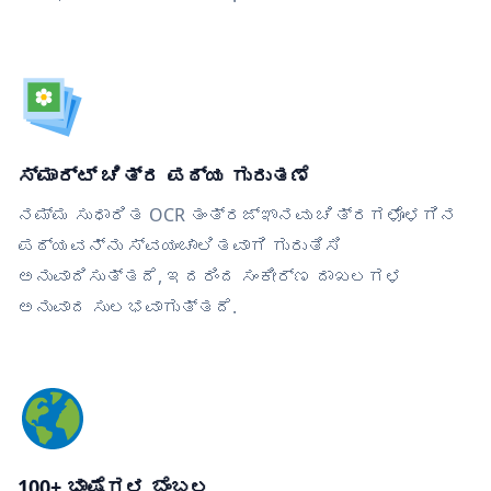
ಸ್ಮಾರ್ಟ್ ಚಿತ್ರ ಪಠ್ಯ ಗುರುತಣೆ
ನಮ್ಮ ಸುಧಾರಿತ OCR ತಂತ್ರಜ್ಞಾನವು ಚಿತ್ರಗಳೊಳಗಿನ
ಪಠ್ಯವನ್ನು ಸ್ವಯಂಚಾಲಿತವಾಗಿ ಗುರುತಿಸಿ
ಅನುವಾದಿಸುತ್ತದೆ, ಇದರಿಂದ ಸಂಕೀರ್ಣ ದಾಖಲಗಳ
ಅನುವಾದ ಸುಲಭವಾಗುತ್ತದೆ.
100+ ಭಾಷೆಗಳ ಬೆಂಬಲ