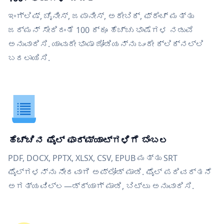
ಇಂಗ್ಲಿಷ್, ಚೈನೀಸ್, ಜಪಾನೀಸ್, ಅರೇಬಿಕ್, ಫ್ರೆಂಚ್ ಮತ್ತು
ಜರ್ಮನ್ ಸೇರಿದಂತೆ 100 ಕ್ಕೂ ಹೆಚ್ಚು ಭಾಷೆಗಳ ನಡುವೆ
ಅನುವಾದಿಸಿ. ಯಾವುದೇ ಭಾಷಾ ಜೋಡಿಯನ್ನು ಒಂದೇ ಕ್ಲಿಕ್‌ನಲ್ಲಿ
ಬದಲಾಯಿಸಿ.
ಹೆಚ್ಚಿನ ಫೈಲ್ ಫಾರ್ಮ್ಯಾಟ್‌ಗಳಿಗೆ ಬೆಂಬಲ
PDF, DOCX, PPTX, XLSX, CSV, EPUB ಮತ್ತು SRT
ಫೈಲ್‌ಗಳನ್ನು ನೇರವಾಗಿ ಅಪ್ಲೋಡ್ ಮಾಡಿ. ಫೈಲ್ ಪರಿವರ್ತನೆ
ಅಗತ್ಯವಿಲ್ಲ—ಡ್ರ್ಯಾಗ್ ಮಾಡಿ, ಬಿಟ್ಟು ಅನುವಾದಿಸಿ.