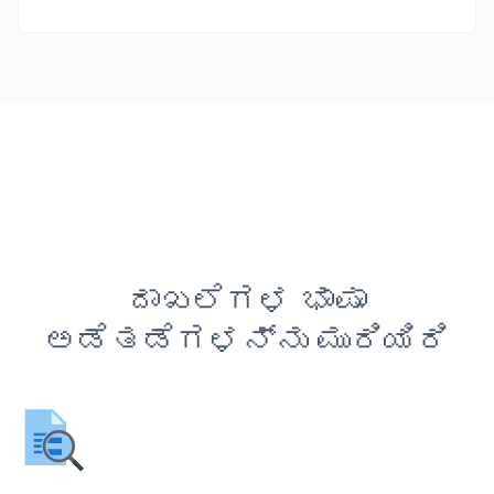
ದಾಖಲೆಗಳ ಭಾಷಾ
ಅಡೆತಡೆಗಳನ್ನು ಮುರಿಯಿರಿ