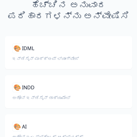
ಹೆಚ್ಚಿನ ಅನುವಾದ
ಪರಿಹಾರಗಳನ್ನು ಅನ್ವೇಷಿಸಿ
🎨
IDML
ಇನ್‌ಡಿಸೈನ್ ಮಾರ್ಕ್‌ಅಪ್ ಲ್ಯಾಂಗ್ವೇಜ್
🎨
INDD
ಅಡೋಬ್ ಇನ್‌ಡಿಸೈನ್ ಡಾಕ್ಯುಮೆಂಟ್
🎨
AI
ಅಡೋಬ್ ಇಲಸ್ಟ್ರೇಟರ್ ಆರ್ಟ್‌ವರ್ಕ್