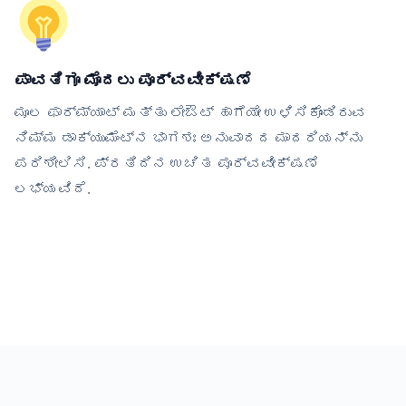
ಪಾವತಿಗೂ ಮೊದಲು ಪೂರ್ವವೀಕ್ಷಣೆ
ಮೂಲ ಫಾರ್ಮ್ಯಾಟ್ ಮತ್ತು ಲೇಔಟ್ ಹಾಗೆಯೇ ಉಳಿಸಿಕೊಂಡಿರುವ
ನಿಮ್ಮ ಡಾಕ್ಯುಮೆಂಟ್‌ನ ಭಾಗಶಃ ಅನುವಾದದ ಮಾದರಿಯನ್ನು
ಪರಿಶೀಲಿಸಿ. ಪ್ರತಿದಿನ ಉಚಿತ ಪೂರ್ವವೀಕ್ಷಣೆ
ಲಭ್ಯವಿದೆ.