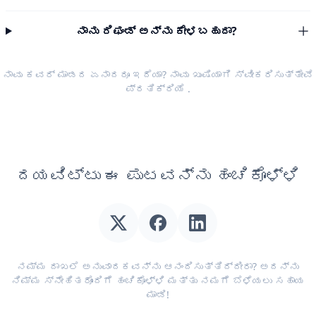
ನಾನು ರಿಫಂಡ್ ಅನ್ನು ಕೇಳಬಹುದಾ?
ನಾವು ಕವರ್ ಮಾಡದ ಏನಾದರೂ ಇದೆಯಾ? ನಾವು ಖುಷಿಯಾಗಿ ಸ್ವೀಕರಿಸುತ್ತೇವೆ
ಪ್ರತಿಕ್ರಿಯೆ
.
ದಯವಿಟ್ಟು ಈ ಪುಟವನ್ನು ಹಂಚಿಕೊಳ್ಳಿ
ನಮ್ಮ ದಾಖಲೆ ಅನುವಾದಕವನ್ನು ಆನಂದಿಸುತ್ತಿದ್ದೀರಾ? ಅದನ್ನು
ನಿಮ್ಮ ಸ್ನೇಹಿತರೊಂದಿಗೆ ಹಂಚಿಕೊಳ್ಳಿ ಮತ್ತು ನಮಗೆ ಬೆಳೆಯಲು ಸಹಾಯ
ಮಾಡಿ!