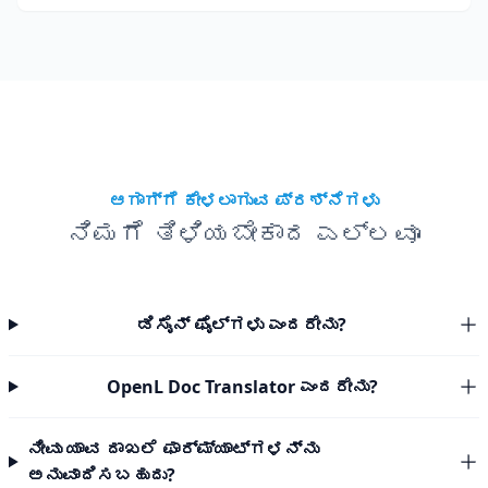
ಆಗಾಗ್ಗೆ ಕೇಳಲಾಗುವ ಪ್ರಶ್ನೆಗಳು
ನಿಮಗೆ ತಿಳಿಯಬೇಕಾದ ಎಲ್ಲವೂ
ಡಿಸೈನ್ ಫೈಲ್‌ಗಳು ಎಂದರೇನು?
OpenL Doc Translator ಎಂದರೇನು?
ನೀವು ಯಾವ ದಾಖಲೆ ಫಾರ್ಮ್ಯಾಟ್‌ಗಳನ್ನು
ಅನುವಾದಿಸಬಹುದು?