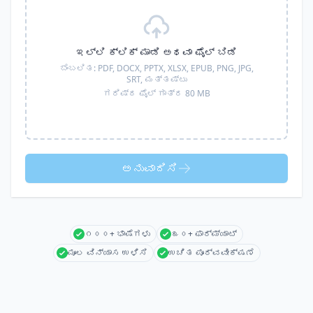
ಇಲ್ಲಿ ಕ್ಲಿಕ್ ಮಾಡಿ ಅಥವಾ ಫೈಲ್ ಬಿಡಿ
ಬೆಂಬಲಿತ:
PDF, DOCX, PPTX, XLSX, EPUB, PNG, JPG,
SRT,
ಮತ್ತಷ್ಟು
ಗರಿಷ್ಠ ಫೈಲ್ ಗಾತ್ರ 80 MB
ಅನುವಾದಿಸಿ
೧೦೦+ ಭಾಷೆಗಳು
೩೦+ ಫಾರ್ಮ್ಯಾಟ್
ಮೂಲ ವಿನ್ಯಾಸ ಉಳಿಸಿ
ಉಚಿತ ಪೂರ್ವವೀಕ್ಷಣೆ