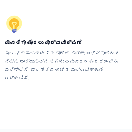
ಪಾವತಿಗೂ ಮೊದಲು ಪೂರ್ವವೀಕ್ಷಣೆ
ಮೂಲ ಫಾರ್ಮ್ಯಾಟ್ ಮತ್ತು ಲೇಔಟ್ ಹಾಗೆಯೇ ಉಳಿಸಿಕೊಂಡಿರುವ
ನಿಮ್ಮ ಡಾಕ್ಯುಮೆಂಟ್‌ನ ಭಾಗಶಃ ಅನುವಾದದ ಮಾದರಿಯನ್ನು
ಪರಿಶೀಲಿಸಿ. ಪ್ರತಿದಿನ ಉಚಿತ ಪೂರ್ವವೀಕ್ಷಣೆ
ಲಭ್ಯವಿದೆ.