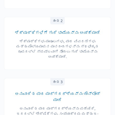
ಹಂತ 2
ಶಿಕ್ಷಾರ್ಥಿಗಳಿಗೆ ಗುರಿ ಭಾಷೆಯನ್ನು ಆಯ್ಕೆಮಾಡಿ
ಶಿಕ್ಷಾರ್ಥಿಗಳು ಮಾಯೂಲುಗಳು, ಪಾಠ ವಿವರಣೆಗಳು
ಮತ್ತು ಮೌಲ್ಯಮಾಪನ ಮಾನದಂಡಗಳನ್ನು ಸ್ಥಳೀಕೃತ
ರೂಪದಲ್ಲಿ ಸ್ಪಷ್ಟವಾಗಿ ನೋಡಲು ಗುರಿ ಭಾಷೆಯನ್ನು
ಆಯ್ಕೆಮಾಡಿ.
ಹಂತ 3
ಅನುವಾದಿತ ಪಾಠ ಮಾರ್ಗದರ್ಶಿಯನ್ನು ಡೌನ್‌ಲೋಡ್
ಮಾಡಿ
ಅನುವಾದಿತ ಪಾಠ ಮಾರ್ಗದರ್ಶಿಯನ್ನು ಪಡೆಯಿರಿ,
ಇದರಲ್ಲಿ ಶೀರ್ಷಿಕೆಗಳು, ಸಂಖ್ಯಾಕ್ರಮ ಮತ್ತು ಇ-