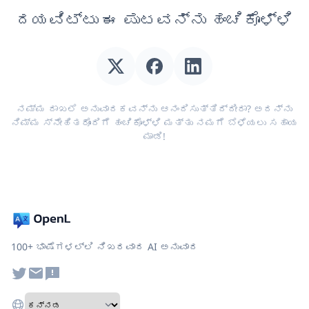
ದಯವಿಟ್ಟು ಈ ಪುಟವನ್ನು ಹಂಚಿಕೊಳ್ಳಿ
ನಮ್ಮ ದಾಖಲೆ ಅನುವಾದಕವನ್ನು ಆನಂದಿಸುತ್ತಿದ್ದೀರಾ? ಅದನ್ನು
ನಿಮ್ಮ ಸ್ನೇಹಿತರೊಂದಿಗೆ ಹಂಚಿಕೊಳ್ಳಿ ಮತ್ತು ನಮಗೆ ಬೆಳೆಯಲು ಸಹಾಯ
ಮಾಡಿ!
100+ ಭಾಷೆಗಳಲ್ಲಿ ನಿಖರವಾದ AI ಅನುವಾದ