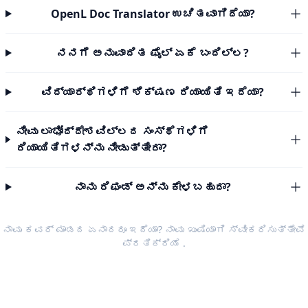
OpenL Doc Translator ಉಚಿತವಾಗಿದೆಯಾ?
ನನಗೆ ಅನುವಾದಿತ ಫೈಲ್ ಏಕೆ ಬಂದಿಲ್ಲ?
ವಿದ್ಯಾರ್ಥಿಗಳಿಗೆ ಶಿಕ್ಷಣ ರಿಯಾಯಿತಿ ಇದೆಯಾ?
ನೀವು ಲಾಭೋದ್ದೇಶವಿಲ್ಲದ ಸಂಸ್ಥೆಗಳಿಗೆ
ರಿಯಾಯಿತಿಗಳನ್ನು ನೀಡುತ್ತೀರಾ?
ನಾನು ರಿಫಂಡ್ ಅನ್ನು ಕೇಳಬಹುದಾ?
ನಾವು ಕವರ್ ಮಾಡದ ಏನಾದರೂ ಇದೆಯಾ? ನಾವು ಖುಷಿಯಾಗಿ ಸ್ವೀಕರಿಸುತ್ತೇವೆ
ಪ್ರತಿಕ್ರಿಯೆ
.