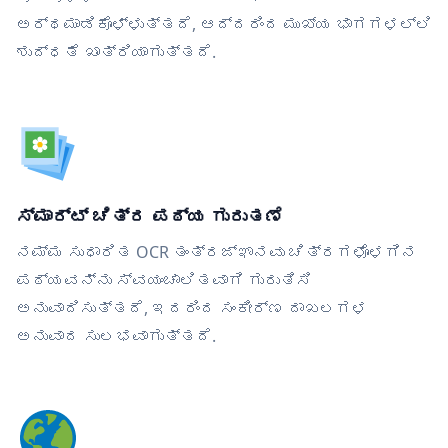
ಅರ್ಥಮಾಡಿಕೊಳ್ಳುತ್ತದೆ, ಆದ್ದರಿಂದ ಮುಖ್ಯ ಭಾಗಗಳಲ್ಲಿ
ಶುದ್ಧತೆ ಖಾತ್ರಿಯಾಗುತ್ತದೆ.
ಸ್ಮಾರ್ಟ್ ಚಿತ್ರ ಪಠ್ಯ ಗುರುತಣೆ
ನಮ್ಮ ಸುಧಾರಿತ OCR ತಂತ್ರಜ್ಞಾನವು ಚಿತ್ರಗಳೊಳಗಿನ
ಪಠ್ಯವನ್ನು ಸ್ವಯಂಚಾಲಿತವಾಗಿ ಗುರುತಿಸಿ
ಅನುವಾದಿಸುತ್ತದೆ, ಇದರಿಂದ ಸಂಕೀರ್ಣ ದಾಖಲಗಳ
ಅನುವಾದ ಸುಲಭವಾಗುತ್ತದೆ.