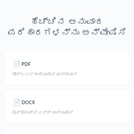
ಹೆಚ್ಚಿನ ಅನುವಾದ
ಪರಿಹಾರಗಳನ್ನು ಅನ್ವೇಷಿಸಿ
📄
PDF
ಪೋರ್ಟಬಲ್ ಡಾಕ್ಯುಮೆಂಟ್ ಫಾರ್ಮ್ಯಾಟ್
📄
DOCX
ಮೈಕ್ರೋಸಾಫ್ಟ್ ವರ್ಡ್ ಡಾಕ್ಯುಮೆಂಟ್