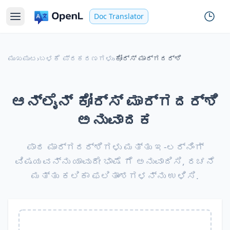
Doc Translator
ಮುಖಪುಟ
›
ಬಳಕೆ ಪ್ರಕರಣಗಳು
›
ಕೋರ್ಸ್ ಮಾರ್ಗದರ್ಶಿ
ಆನ್ಲೈನ್ ಕೋರ್ಸ್ ಮಾರ್ಗದರ್ಶಿ
ಅನುವಾದಕ
ಪಾಠ ಮಾರ್ಗದರ್ಶಿಗಳು ಮತ್ತು ಇ-ಲರ್ನಿಂಗ್
ವಿಷಯವನ್ನು ಯಾವುದೇ ಭಾಷೆ ಗೆ ಅನುವಾದಿಸಿ, ರಚನೆ
ಮತ್ತು ಕಲಿಕಾ ಫಲಿತಾಂಶಗಳನ್ನು ಉಳಿಸಿ.