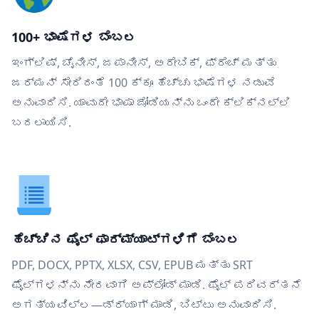
100+ ಭಾಷೆಗಳ ಬೆಂಬಲ
ಇಂಗ್ಲಿಷ್, ಚೈನೀಸ್, ಜಪಾನೀಸ್, ಅರೇಬಿಕ್, ಫ್ರೆಂಚ್ ಮತ್ತು
ಜರ್ಮನ್ ಸೇರಿದಂತೆ 100 ಕ್ಕೂ ಹೆಚ್ಚು ಭಾಷೆಗಳ ನಡುವೆ
ಅನುವಾದಿಸಿ. ಯಾವುದೇ ಭಾಷಾ ಜೋಡಿಯನ್ನು ಒಂದೇ ಕ್ಲಿಕ್‌ನಲ್ಲಿ
ಬದಲಾಯಿಸಿ.
ಹೆಚ್ಚಿನ ಫೈಲ್ ಫಾರ್ಮ್ಯಾಟ್‌ಗಳಿಗೆ ಬೆಂಬಲ
PDF, DOCX, PPTX, XLSX, CSV, EPUB ಮತ್ತು SRT
ಫೈಲ್‌ಗಳನ್ನು ನೇರವಾಗಿ ಅಪ್ಲೋಡ್ ಮಾಡಿ. ಫೈಲ್ ಪರಿವರ್ತನೆ
ಅಗತ್ಯವಿಲ್ಲ—ಡ್ರ್ಯಾಗ್ ಮಾಡಿ, ಬಿಟ್ಟು ಅನುವಾದಿಸಿ.