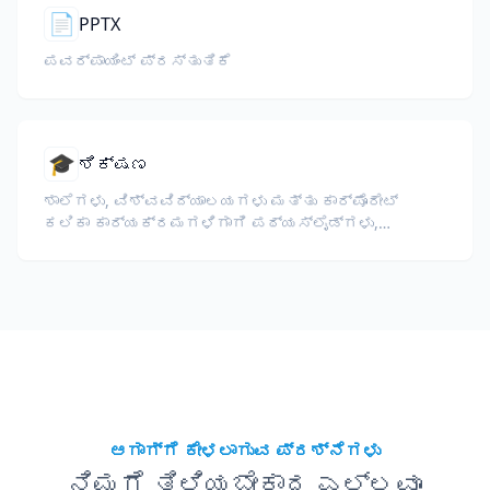
📄
PPTX
ಪವರ್‌ಪಾಯಿಂಟ್ ಪ್ರಸ್ತುತಿಕೆ
🎓
ಶಿಕ್ಷಣ
ಶಾಲೆಗಳು, ವಿಶ್ವವಿದ್ಯಾಲಯಗಳು ಮತ್ತು ಕಾರ್ಪೊರೇಟ್
ಕಲಿಕಾ ಕಾರ್ಯಕ್ರಮಗಳಿಗಾಗಿ ಪಠ್ಯಸ್ಲೈಡ್ಗಳು,
ಪಠ್ಯಕ್ರಮಗಳು, ಪರೀಕ್ಷೆಗಳು ಮತ್ತು ತರಬೇತಿ
ಸಾಮಗ್ರಿಗಳನ್ನು ಅನುವಾದಿಸಿ.
ಆಗಾಗ್ಗೆ ಕೇಳಲಾಗುವ ಪ್ರಶ್ನೆಗಳು
ನಿಮಗೆ ತಿಳಿಯಬೇಕಾದ ಎಲ್ಲವೂ