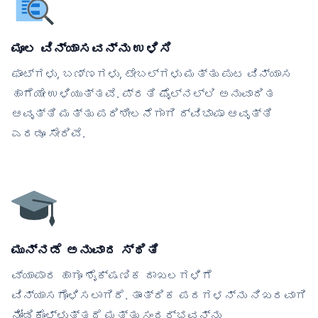
ಮೂಲ ವಿನ್ಯಾಸವನ್ನು ಉಳಿಸಿ
ಫಾಂಟ್‌ಗಳು, ಬಣ್ಣಗಳು, ಟೇಬಲ್‌ಗಳು ಮತ್ತು ಪುಟ ವಿನ್ಯಾಸ
ಹಾಗೆಯೇ ಉಳಿಯುತ್ತವೆ. ಪ್ರತಿ ಫೈಲ್‌ನಲ್ಲಿ ಅನುವಾದಿತ
ಆವೃತ್ತಿ ಮತ್ತು ಪರಿಶೀಲನೆಗಾಗಿ ದ್ವಿಭಾಷಾ ಆವೃತ್ತಿ
ಎರಡೂ ಸೇರಿವೆ.
ಮುನ್ನಡೆ ಅನುವಾದ ಸ್ಥಿತಿ
ವ್ಯಾಪಾರ ಹಾಗೂ ಶೈಕ್ಷಣಿಕ ದಾಖಲಗಳಿಗೆ
ವಿನ್ಯಾಸಗೊಳಿಸಲಾಗಿದೆ. ತಾಂತ್ರಿಕ ಪದಗಳನ್ನು ನಿಖರವಾಗಿ
ನೋಡಿಕೊಳ್ಳುತ್ತದೆ ಮತ್ತು ಸಂದರ್ಭವನ್ನು