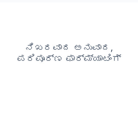
ನಿಖರವಾದ ಅನುವಾದ,
ಪರಿಪೂರ್ಣ ಫಾರ್ಮ್ಯಾಟಿಂಗ್