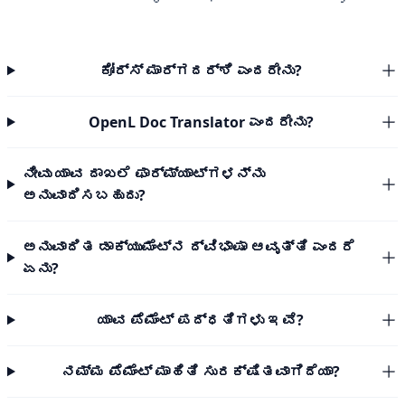
ಕೋರ್ಸ್ ಮಾರ್ಗದರ್ಶಿ ಎಂದರೇನು?
OpenL Doc Translator ಎಂದರೇನು?
ನೀವು ಯಾವ ದಾಖಲೆ ಫಾರ್ಮ್ಯಾಟ್‌ಗಳನ್ನು
ಅನುವಾದಿಸಬಹುದು?
ಅನುವಾದಿತ ಡಾಕ್ಯುಮೆಂಟ್‌ನ ದ್ವಿಭಾಷಾ ಆವೃತ್ತಿ ಎಂದರೆ
ಏನು?
ಯಾವ ಪೆಮೆಂಟ್ ಪದ್ಧತಿಗಳು ಇವೆ?
ನಮ್ಮ ಪೆಮೆಂಟ್ ಮಾಹಿತಿ ಸುರಕ್ಷಿತವಾಗಿದೆಯಾ?