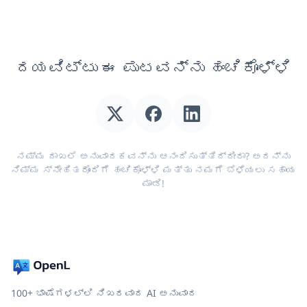
ದಯವಿಟ್ಟು ಈ ಪುಟವನ್ನು ಹಂಚಿಕೊಳ್ಳಿ
ನಮ್ಮ ದಾಖಲೆ ಅನುವಾದಕವನ್ನು ಆನಂದಿಸುತ್ತಿದ್ದೀರಾ? ಅದನ್ನು
ನಿಮ್ಮ ಸ್ನೇಹಿತರೊಂದಿಗೆ ಹಂಚಿಕೊಳ್ಳಿ ಮತ್ತು ನಮಗೆ ಬೆಳೆಯಲು ಸಹಾಯ
ಮಾಡಿ!
100+ ಭಾಷೆಗಳಲ್ಲಿ ನಿಖರವಾದ AI ಅನುವಾದ