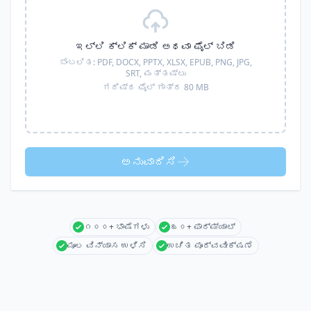
ಇಲ್ಲಿ ಕ್ಲಿಕ್ ಮಾಡಿ ಅಥವಾ ಫೈಲ್ ಬಿಡಿ
ಬೆಂಬಲಿತ:
PDF, DOCX, PPTX, XLSX, EPUB, PNG, JPG,
SRT,
ಮತ್ತಷ್ಟು
ಗರಿಷ್ಠ ಫೈಲ್ ಗಾತ್ರ 80 MB
ಅನುವಾದಿಸಿ
೧೦೦+ ಭಾಷೆಗಳು
೩೦+ ಫಾರ್ಮ್ಯಾಟ್
ಮೂಲ ವಿನ್ಯಾಸ ಉಳಿಸಿ
ಉಚಿತ ಪೂರ್ವವೀಕ್ಷಣೆ