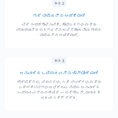
ಹಂತ 2
ಗುರಿ ಭಾಷೆಯನ್ನು ಆಯ್ಕೆಮಾಡಿ
ವಿಧಿ ಸಂಖ್ಯೆಗೊಳಿಸುವಿಕೆ, ಕೋಷ್ಟಕಗಳು ಮತ್ತು
ವ್ಯಾಖ್ಯಾನಿತ ಪದಗಳನ್ನು ಉಳಿಸಿಕೊಂಡು ನೀವು ಬೇಕಾದ
ಭಾಷೆಯನ್ನು ಆಯ್ಕೆಮಾಡಿ.
ಹಂತ 3
ಅನುವಾದಿತ ಒಪ್ಪಂದವನ್ನು ಡೌನ್‌ಲೋಡ್ ಮಾಡಿ
ಶೀರ್ಷಿಕೆಗಳು, ವಿಧಾನಗಳು, ಸಹಿ ಬ್ಲಾಕ್‌ಗಳು ಮತ್ತು
ಎಕ್ಸ್ಹಿಬಿಟ್‌ಗಳು ಉಳಿದಿರುವ ನಿಮ್ಮ ಅನುವಾದಿತ
ಒಪ್ಪಂದವನ್ನು ಪಡೆಯಿರಿ — ಪರಿಶೀಲನೆ, ಮಾತುಕತೆ
ಅಥವಾ ಸಹಿಗೆ ಸಿದ್ಧ.