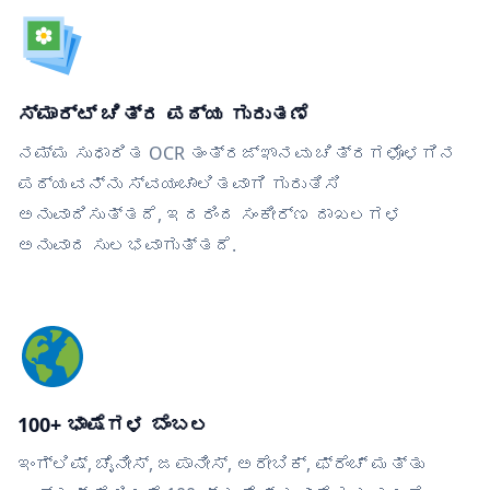
ಸ್ಮಾರ್ಟ್ ಚಿತ್ರ ಪಠ್ಯ ಗುರುತಣೆ
ನಮ್ಮ ಸುಧಾರಿತ OCR ತಂತ್ರಜ್ಞಾನವು ಚಿತ್ರಗಳೊಳಗಿನ
ಪಠ್ಯವನ್ನು ಸ್ವಯಂಚಾಲಿತವಾಗಿ ಗುರುತಿಸಿ
ಅನುವಾದಿಸುತ್ತದೆ, ಇದರಿಂದ ಸಂಕೀರ್ಣ ದಾಖಲಗಳ
ಅನುವಾದ ಸುಲಭವಾಗುತ್ತದೆ.
100+ ಭಾಷೆಗಳ ಬೆಂಬಲ
ಇಂಗ್ಲಿಷ್, ಚೈನೀಸ್, ಜಪಾನೀಸ್, ಅರೇಬಿಕ್, ಫ್ರೆಂಚ್ ಮತ್ತು