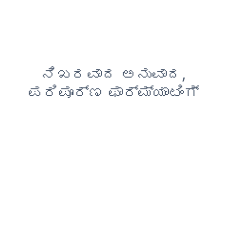
ನಿಖರವಾದ ಅನುವಾದ,
ಪರಿಪೂರ್ಣ ಫಾರ್ಮ್ಯಾಟಿಂಗ್