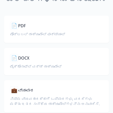
📄
PDF
ಪೋರ್ಟಬಲ್ ಡಾಕ್ಯುಮೆಂಟ್ ಫಾರ್ಮ್ಯಾಟ್
📄
DOCX
ಮೈಕ್ರೋಸಾಫ್ಟ್ ವರ್ಡ್ ಡಾಕ್ಯುಮೆಂಟ್
💼
ವ್ಯಾಪಾರ
ನಿಮ್ಮ ವ್ಯವಹಾರಕ್ಕಾಗಿ ಒಪ್ಪಂದಗಳು, ವರದಿಗಳು
ಮತ್ತು ಇತರ ಸಂಸ್ಥೆಯ ಡಾಕ್ಯುಮೆಂಟ್‌ಗಳನ್ನು ಅನುವಾದಿಸಿ.