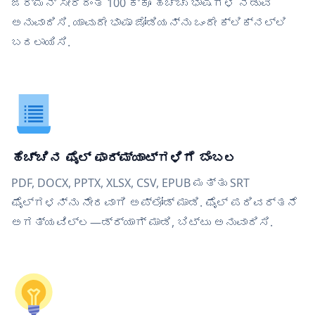
ಜರ್ಮನ್ ಸೇರಿದಂತೆ 100 ಕ್ಕೂ ಹೆಚ್ಚು ಭಾಷೆಗಳ ನಡುವೆ
ಅನುವಾದಿಸಿ. ಯಾವುದೇ ಭಾಷಾ ಜೋಡಿಯನ್ನು ಒಂದೇ ಕ್ಲಿಕ್‌ನಲ್ಲಿ
ಬದಲಾಯಿಸಿ.
ಹೆಚ್ಚಿನ ಫೈಲ್ ಫಾರ್ಮ್ಯಾಟ್‌ಗಳಿಗೆ ಬೆಂಬಲ
PDF, DOCX, PPTX, XLSX, CSV, EPUB ಮತ್ತು SRT
ಫೈಲ್‌ಗಳನ್ನು ನೇರವಾಗಿ ಅಪ್ಲೋಡ್ ಮಾಡಿ. ಫೈಲ್ ಪರಿವರ್ತನೆ
ಅಗತ್ಯವಿಲ್ಲ—ಡ್ರ್ಯಾಗ್ ಮಾಡಿ, ಬಿಟ್ಟು ಅನುವಾದಿಸಿ.