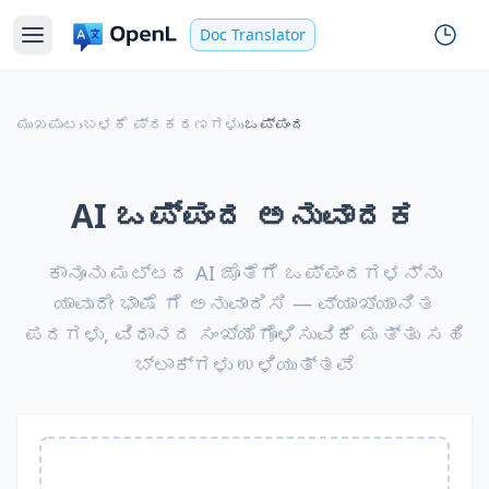
Doc Translator
ಮುಖಪುಟ
›
ಬಳಕೆ ಪ್ರಕರಣಗಳು
›
ಒಪ್ಪಂದ
AI ಒಪ್ಪಂದ ಅನುವಾದಕ
ಕಾನೂನು ಮಟ್ಟದ AI ಜೊತೆಗೆ ಒಪ್ಪಂದಗಳನ್ನು
ಯಾವುದೇ ಭಾಷೆ ಗೆ ಅನುವಾದಿಸಿ — ವ್ಯಾಖ್ಯಾನಿತ
ಪದಗಳು, ವಿಧಾನದ ಸಂಖ್ಯೆಗೊಳಿಸುವಿಕೆ ಮತ್ತು ಸಹಿ
ಬ್ಲಾಕ್‌ಗಳು ಉಳಿಯುತ್ತವೆ