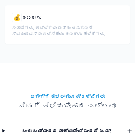
💰
ಹಣಕಾಸು
ಸಂಖ್ಯೆಗಳು, ಪಟ್ಟಿಗಳು ಮತ್ತು ಅನುಗುಣತೆ
ಸ್ವರೂಪವನ್ನು ಉಳಿಸಿಕೊಂಡು ಹಣಕಾಸು ಹೇಳಿಕೆಗಳು,
ವಾರ್ಷಿಕ ವರದಿಗಳು, ಹೂಡಿಕೆದಾರರ ದಾಖಲೆಗಳು ಮತ್ತು
ನಿಯಂತ್ರಣ ದಾಖಲೆಗಳನ್ನು ಅನುವಾದಿಸಿ.
ಆಗಾಗ್ಗೆ ಕೇಳಲಾಗುವ ಪ್ರಶ್ನೆಗಳು
ನಿಮಗೆ ತಿಳಿಯಬೇಕಾದ ಎಲ್ಲವೂ
ಒಂದು ಒಪ್ಪಂದದ ಡಾಕ್ಯುಮೆಂಟ್ ಎಂದರೆ ಏನು?