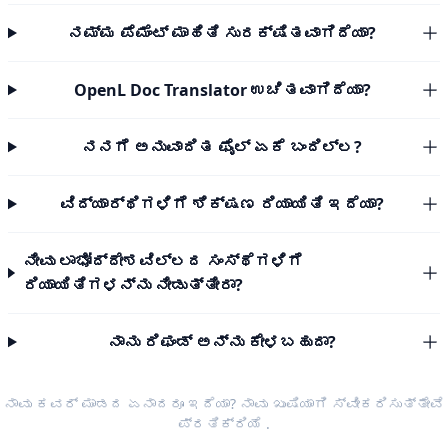
ನಮ್ಮ ಪೆಮೆಂಟ್ ಮಾಹಿತಿ ಸುರಕ್ಷಿತವಾಗಿದೆಯಾ?
OpenL Doc Translator ಉಚಿತವಾಗಿದೆಯಾ?
ನನಗೆ ಅನುವಾದಿತ ಫೈಲ್ ಏಕೆ ಬಂದಿಲ್ಲ?
ವಿದ್ಯಾರ್ಥಿಗಳಿಗೆ ಶಿಕ್ಷಣ ರಿಯಾಯಿತಿ ಇದೆಯಾ?
ನೀವು ಲಾಭೋದ್ದೇಶವಿಲ್ಲದ ಸಂಸ್ಥೆಗಳಿಗೆ
ರಿಯಾಯಿತಿಗಳನ್ನು ನೀಡುತ್ತೀರಾ?
ನಾನು ರಿಫಂಡ್ ಅನ್ನು ಕೇಳಬಹುದಾ?
ನಾವು ಕವರ್ ಮಾಡದ ಏನಾದರೂ ಇದೆಯಾ? ನಾವು ಖುಷಿಯಾಗಿ ಸ್ವೀಕರಿಸುತ್ತೇವೆ
ಪ್ರತಿಕ್ರಿಯೆ
.