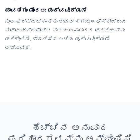
ಪಾವತಿಗೂ ಮೊದಲು ಪೂರ್ವವೀಕ್ಷಣೆ
ಮೂಲ ಫಾರ್ಮ್ಯಾಟ್ ಮತ್ತು ಲೇಔಟ್ ಹಾಗೆಯೇ ಉಳಿಸಿಕೊಂಡಿರುವ
ನಿಮ್ಮ ಡಾಕ್ಯುಮೆಂಟ್‌ನ ಭಾಗಶಃ ಅನುವಾದದ ಮಾದರಿಯನ್ನು
ಪರಿಶೀಲಿಸಿ. ಪ್ರತಿದಿನ ಉಚಿತ ಪೂರ್ವವೀಕ್ಷಣೆ
ಲಭ್ಯವಿದೆ.
ಹೆಚ್ಚಿನ ಅನುವಾದ
ಪರಿಹಾರಗಳನ್ನು ಅನ್ವೇಷಿಸಿ