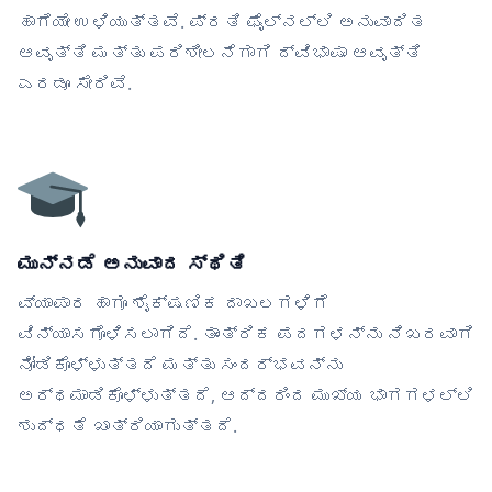
ಹಾಗೆಯೇ ಉಳಿಯುತ್ತವೆ. ಪ್ರತಿ ಫೈಲ್‌ನಲ್ಲಿ ಅನುವಾದಿತ
ಆವೃತ್ತಿ ಮತ್ತು ಪರಿಶೀಲನೆಗಾಗಿ ದ್ವಿಭಾಷಾ ಆವೃತ್ತಿ
ಎರಡೂ ಸೇರಿವೆ.
ಮುನ್ನಡೆ ಅನುವಾದ ಸ್ಥಿತಿ
ವ್ಯಾಪಾರ ಹಾಗೂ ಶೈಕ್ಷಣಿಕ ದಾಖಲಗಳಿಗೆ
ವಿನ್ಯಾಸಗೊಳಿಸಲಾಗಿದೆ. ತಾಂತ್ರಿಕ ಪದಗಳನ್ನು ನಿಖರವಾಗಿ
ನೋಡಿಕೊಳ್ಳುತ್ತದೆ ಮತ್ತು ಸಂದರ್ಭವನ್ನು
ಅರ್ಥಮಾಡಿಕೊಳ್ಳುತ್ತದೆ, ಆದ್ದರಿಂದ ಮುಖ್ಯ ಭಾಗಗಳಲ್ಲಿ
ಶುದ್ಧತೆ ಖಾತ್ರಿಯಾಗುತ್ತದೆ.