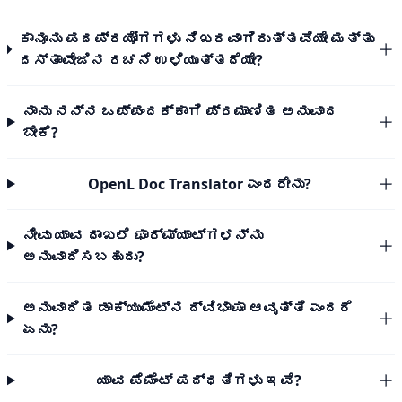
ಕಾನೂನು ಪದಪ್ರಯೋಗಗಳು ನಿಖರವಾಗಿರುತ್ತವೆಯೇ ಮತ್ತು
ದಸ್ತಾವೇಜಿನ ರಚನೆ ಉಳಿಯುತ್ತದೆಯೇ?
ನಾನು ನನ್ನ ಒಪ್ಪಂದಕ್ಕಾಗಿ ಪ್ರಮಾಣಿತ ಅನುವಾದ
ಬೇಕೆ?
OpenL Doc Translator ಎಂದರೇನು?
ನೀವು ಯಾವ ದಾಖಲೆ ಫಾರ್ಮ್ಯಾಟ್‌ಗಳನ್ನು
ಅನುವಾದಿಸಬಹುದು?
ಅನುವಾದಿತ ಡಾಕ್ಯುಮೆಂಟ್‌ನ ದ್ವಿಭಾಷಾ ಆವೃತ್ತಿ ಎಂದರೆ
ಏನು?
ಯಾವ ಪೆಮೆಂಟ್ ಪದ್ಧತಿಗಳು ಇವೆ?