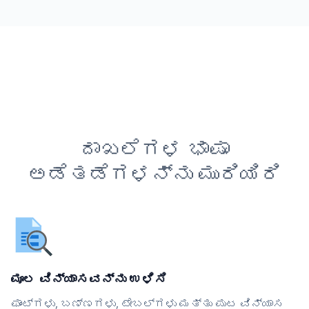
ದಾಖಲೆಗಳ ಭಾಷಾ
ಅಡೆತಡೆಗಳನ್ನು ಮುರಿಯಿರಿ
ಮೂಲ ವಿನ್ಯಾಸವನ್ನು ಉಳಿಸಿ
ಫಾಂಟ್‌ಗಳು, ಬಣ್ಣಗಳು, ಟೇಬಲ್‌ಗಳು ಮತ್ತು ಪುಟ ವಿನ್ಯಾಸ