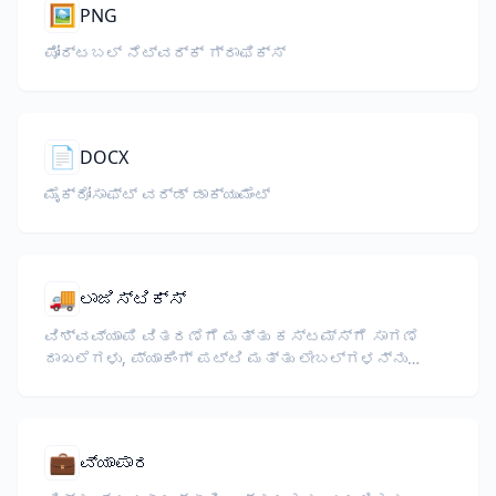
🖼️
PNG
ಪೋರ್ಟಬಲ್ ನೆಟ್‌ವರ್ಕ್ ಗ್ರಾಫಿಕ್ಸ್
📄
DOCX
ಮೈಕ್ರೋಸಾಫ್ಟ್ ವರ್ಡ್ ಡಾಕ್ಯುಮೆಂಟ್
🚚
ಲಾಜಿಸ್ಟಿಕ್ಸ್
ವಿಶ್ವವ್ಯಾಪಿ ವಿತರಣೆಗೆ ಮತ್ತು ಕಸ್ಟಮ್ಸ್‌ಗೆ ಸಾಗಣೆ
ದಾಖಲೆಗಳು, ಪ್ಯಾಕಿಂಗ್ ಪಟ್ಟಿ ಮತ್ತು ಲೇಬಲ್‌ಗಳನ್ನು
ಅನುವಾದಿಸಿ.
💼
ವ್ಯಾಪಾರ