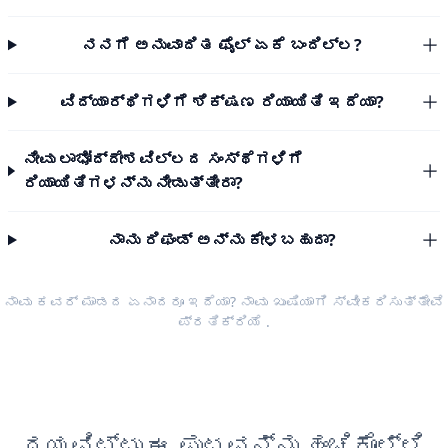
ನನಗೆ ಅನುವಾದಿತ ಫೈಲ್ ಏಕೆ ಬಂದಿಲ್ಲ?
ವಿದ್ಯಾರ್ಥಿಗಳಿಗೆ ಶಿಕ್ಷಣ ರಿಯಾಯಿತಿ ಇದೆಯಾ?
ನೀವು ಲಾಭೋದ್ದೇಶವಿಲ್ಲದ ಸಂಸ್ಥೆಗಳಿಗೆ
ರಿಯಾಯಿತಿಗಳನ್ನು ನೀಡುತ್ತೀರಾ?
ನಾನು ರಿಫಂಡ್ ಅನ್ನು ಕೇಳಬಹುದಾ?
ನಾವು ಕವರ್ ಮಾಡದ ಏನಾದರೂ ಇದೆಯಾ? ನಾವು ಖುಷಿಯಾಗಿ ಸ್ವೀಕರಿಸುತ್ತೇವೆ
ಪ್ರತಿಕ್ರಿಯೆ
.
ದಯವಿಟ್ಟು ಈ ಪುಟವನ್ನು ಹಂಚಿಕೊಳ್ಳಿ