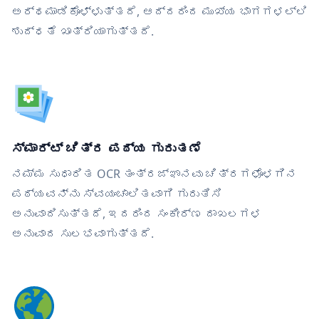
ಅರ್ಥಮಾಡಿಕೊಳ್ಳುತ್ತದೆ, ಆದ್ದರಿಂದ ಮುಖ್ಯ ಭಾಗಗಳಲ್ಲಿ
ಶುದ್ಧತೆ ಖಾತ್ರಿಯಾಗುತ್ತದೆ.
ಸ್ಮಾರ್ಟ್ ಚಿತ್ರ ಪಠ್ಯ ಗುರುತಣೆ
ನಮ್ಮ ಸುಧಾರಿತ OCR ತಂತ್ರಜ್ಞಾನವು ಚಿತ್ರಗಳೊಳಗಿನ
ಪಠ್ಯವನ್ನು ಸ್ವಯಂಚಾಲಿತವಾಗಿ ಗುರುತಿಸಿ
ಅನುವಾದಿಸುತ್ತದೆ, ಇದರಿಂದ ಸಂಕೀರ್ಣ ದಾಖಲಗಳ
ಅನುವಾದ ಸುಲಭವಾಗುತ್ತದೆ.