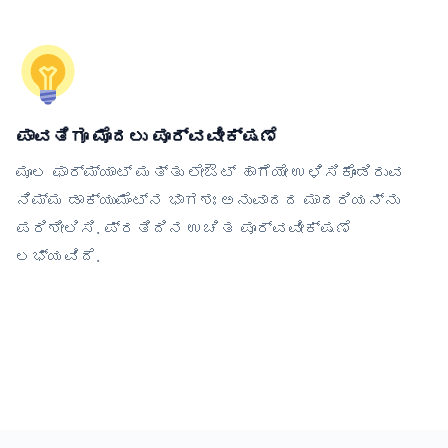
ಪಾವತಿಗೂ ಮೊದಲು ಪೂರ್ವವೀಕ್ಷಣೆ
ಮೂಲ ಫಾರ್ಮ್ಯಾಟ್ ಮತ್ತು ಲೇಔಟ್ ಹಾಗೆಯೇ ಉಳಿಸಿಕೊಂಡಿರುವ
ನಿಮ್ಮ ಡಾಕ್ಯುಮೆಂಟ್‌ನ ಭಾಗಶಃ ಅನುವಾದದ ಮಾದರಿಯನ್ನು
ಪರಿಶೀಲಿಸಿ. ಪ್ರತಿದಿನ ಉಚಿತ ಪೂರ್ವವೀಕ್ಷಣೆ
ಲಭ್ಯವಿದೆ.