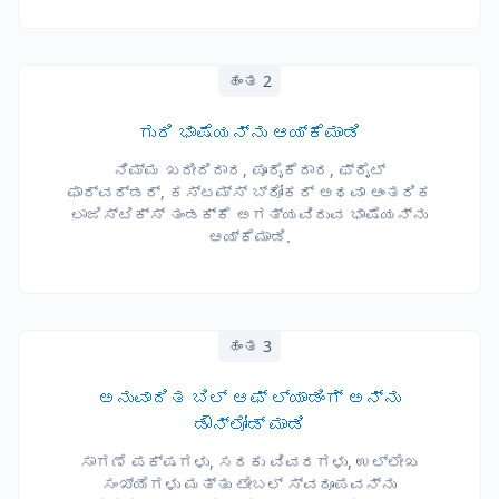
ಹಂತ 2
ಗುರಿ ಭಾಷೆಯನ್ನು ಆಯ್ಕೆಮಾಡಿ
ನಿಮ್ಮ ಖರೀದಿದಾರ, ಪೂರೈಕೆದಾರ, ಫ್ರೈಟ್
ಫಾರ್ವರ್ಡರ್, ಕಸ್ಟಮ್ಸ್ ಬ್ರೋಕರ್ ಅಥವಾ ಆಂತರಿಕ
ಲಾಜಿಸ್ಟಿಕ್ಸ್ ತಂಡಕ್ಕೆ ಅಗತ್ಯವಿರುವ ಭಾಷೆಯನ್ನು
ಆಯ್ಕೆಮಾಡಿ.
ಹಂತ 3
ಅನುವಾದಿತ ಬಿಲ್ ಆಫ್ ಲ್ಯಾಡಿಂಗ್ ಅನ್ನು
ಡೌನ್‌ಲೋಡ್ ಮಾಡಿ
ಸಾಗಣೆ ಪಕ್ಷಗಳು, ಸರಕು ವಿವರಗಳು, ಉಲ್ಲೇಖ
ಸಂಖ್ಯೆಗಳು ಮತ್ತು ಟೇಬಲ್ ಸ್ವರೂಪವನ್ನು