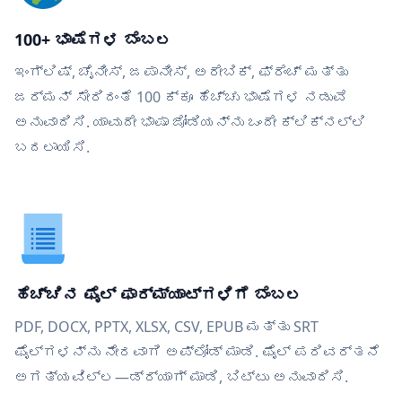
100+ ಭಾಷೆಗಳ ಬೆಂಬಲ
ಇಂಗ್ಲಿಷ್, ಚೈನೀಸ್, ಜಪಾನೀಸ್, ಅರೇಬಿಕ್, ಫ್ರೆಂಚ್ ಮತ್ತು
ಜರ್ಮನ್ ಸೇರಿದಂತೆ 100 ಕ್ಕೂ ಹೆಚ್ಚು ಭಾಷೆಗಳ ನಡುವೆ
ಅನುವಾದಿಸಿ. ಯಾವುದೇ ಭಾಷಾ ಜೋಡಿಯನ್ನು ಒಂದೇ ಕ್ಲಿಕ್‌ನಲ್ಲಿ
ಬದಲಾಯಿಸಿ.
ಹೆಚ್ಚಿನ ಫೈಲ್ ಫಾರ್ಮ್ಯಾಟ್‌ಗಳಿಗೆ ಬೆಂಬಲ
PDF, DOCX, PPTX, XLSX, CSV, EPUB ಮತ್ತು SRT
ಫೈಲ್‌ಗಳನ್ನು ನೇರವಾಗಿ ಅಪ್ಲೋಡ್ ಮಾಡಿ. ಫೈಲ್ ಪರಿವರ್ತನೆ
ಅಗತ್ಯವಿಲ್ಲ—ಡ್ರ್ಯಾಗ್ ಮಾಡಿ, ಬಿಟ್ಟು ಅನುವಾದಿಸಿ.