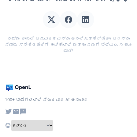
ನಮ್ಮ ದಾಖಲೆ ಅನುವಾದಕವನ್ನು ಆನಂದಿಸುತ್ತಿದ್ದೀರಾ? ಅದನ್ನು
ನಿಮ್ಮ ಸ್ನೇಹಿತರೊಂದಿಗೆ ಹಂಚಿಕೊಳ್ಳಿ ಮತ್ತು ನಮಗೆ ಬೆಳೆಯಲು ಸಹಾಯ
ಮಾಡಿ!
100+ ಭಾಷೆಗಳಲ್ಲಿ ನಿಖರವಾದ AI ಅನುವಾದ