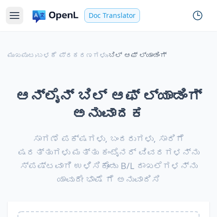
Doc Translator
ಮುಖಪುಟ
›
ಬಳಕೆ ಪ್ರಕರಣಗಳು
›
ಬಿಲ್ ಆಫ್ ಲ್ಯಾಡಿಂಗ್
ಆನ್‌ಲೈನ್ ಬಿಲ್ ಆಫ್ ಲ್ಯಾಡಿಂಗ್
ಅನುವಾದಕ
ಸಾಗಣೆ ಪಕ್ಷಗಳು, ಬಂದರುಗಳು, ಸಾರಿಗೆ
ಷರತ್ತುಗಳು ಮತ್ತು ಕಂಟೈನರ್ ವಿವರಗಳನ್ನು
ಸ್ಪಷ್ಟವಾಗಿ ಉಳಿಸಿಕೊಂಡು B/L ದಾಖಲೆಗಳನ್ನು
ಯಾವುದೇ ಭಾಷೆ ಗೆ ಅನುವಾದಿಸಿ