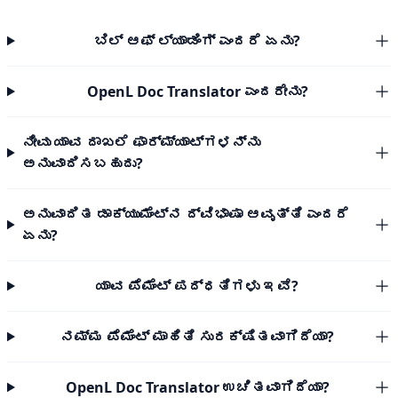
ಬಿಲ್ ಆಫ್ ಲ್ಯಾಡಿಂಗ್ ಎಂದರೆ ಏನು?
OpenL Doc Translator ಎಂದರೇನು?
ನೀವು ಯಾವ ದಾಖಲೆ ಫಾರ್ಮ್ಯಾಟ್‌ಗಳನ್ನು
ಅನುವಾದಿಸಬಹುದು?
ಅನುವಾದಿತ ಡಾಕ್ಯುಮೆಂಟ್‌ನ ದ್ವಿಭಾಷಾ ಆವೃತ್ತಿ ಎಂದರೆ
ಏನು?
ಯಾವ ಪೆಮೆಂಟ್ ಪದ್ಧತಿಗಳು ಇವೆ?
ನಮ್ಮ ಪೆಮೆಂಟ್ ಮಾಹಿತಿ ಸುರಕ್ಷಿತವಾಗಿದೆಯಾ?
OpenL Doc Translator ಉಚಿತವಾಗಿದೆಯಾ?