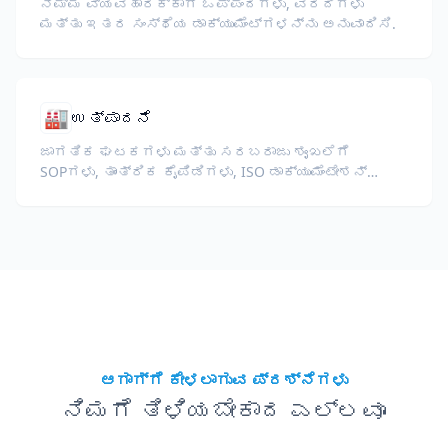
ನಿಮ್ಮ ವ್ಯವಹಾರಕ್ಕಾಗಿ ಒಪ್ಪಂದಗಳು, ವರದಿಗಳು
ಮತ್ತು ಇತರ ಸಂಸ್ಥೆಯ ಡಾಕ್ಯುಮೆಂಟ್‌ಗಳನ್ನು ಅನುವಾದಿಸಿ.
🏭
ಉತ್ಪಾದನೆ
ಜಾಗತಿಕ ಘಟಕಗಳು ಮತ್ತು ಸರಬರಾಜು ಶೃಂಖಲೆಗೆ
SOPಗಳು, ತಾಂತ್ರಿಕ ಕೈಪಿಡಿಗಳು, ISO ಡಾಕ್ಯುಮೆಂಟೇಶನ್
ಮತ್ತು ಉಪಕರಣ ಸ್ಪೆಕ್ಸ್ ಅನ್ನು ಅನುವಾದಿಸಿ.
ಆಗಾಗ್ಗೆ ಕೇಳಲಾಗುವ ಪ್ರಶ್ನೆಗಳು
ನಿಮಗೆ ತಿಳಿಯಬೇಕಾದ ಎಲ್ಲವೂ