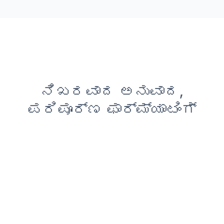
ನಿಖರವಾದ ಅನುವಾದ,
ಪರಿಪೂರ್ಣ ಫಾರ್ಮ್ಯಾಟಿಂಗ್