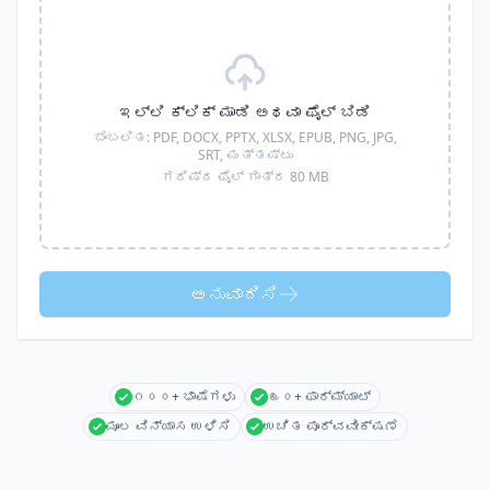
ಇಲ್ಲಿ ಕ್ಲಿಕ್ ಮಾಡಿ ಅಥವಾ ಫೈಲ್ ಬಿಡಿ
ಬೆಂಬಲಿತ:
PDF, DOCX, PPTX, XLSX, EPUB, PNG, JPG,
SRT,
ಮತ್ತಷ್ಟು
ಗರಿಷ್ಠ ಫೈಲ್ ಗಾತ್ರ 80 MB
ಅನುವಾದಿಸಿ
೧೦೦+ ಭಾಷೆಗಳು
೩೦+ ಫಾರ್ಮ್ಯಾಟ್
ಮೂಲ ವಿನ್ಯಾಸ ಉಳಿಸಿ
ಉಚಿತ ಪೂರ್ವವೀಕ್ಷಣೆ