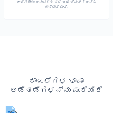
ಉಳಿಸಿಕೊಂಡು ಅನುವಾದಿತ ಬಿಲ್ ಆಫ್ ಲ್ಯಾಡಿಂಗ್ ಅನ್ನು
ಡೌನ್‌ಲೋಡ್ ಮಾಡಿ.
ದಾಖಲೆಗಳ ಭಾಷಾ
ಅಡೆತಡೆಗಳನ್ನು ಮುರಿಯಿರಿ