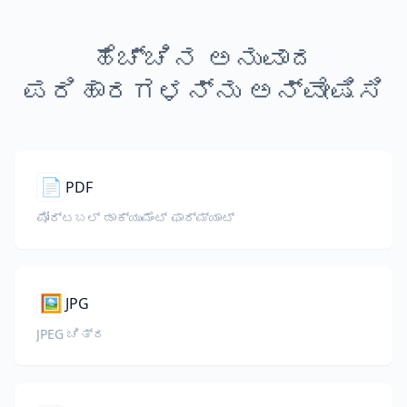
ಹೆಚ್ಚಿನ ಅನುವಾದ
ಪರಿಹಾರಗಳನ್ನು ಅನ್ವೇಷಿಸಿ
📄
PDF
ಪೋರ್ಟಬಲ್ ಡಾಕ್ಯುಮೆಂಟ್ ಫಾರ್ಮ್ಯಾಟ್
🖼️
JPG
JPEG ಚಿತ್ರ