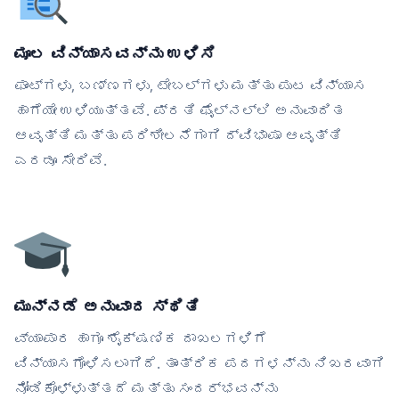
ಮೂಲ ವಿನ್ಯಾಸವನ್ನು ಉಳಿಸಿ
ಫಾಂಟ್‌ಗಳು, ಬಣ್ಣಗಳು, ಟೇಬಲ್‌ಗಳು ಮತ್ತು ಪುಟ ವಿನ್ಯಾಸ
ಹಾಗೆಯೇ ಉಳಿಯುತ್ತವೆ. ಪ್ರತಿ ಫೈಲ್‌ನಲ್ಲಿ ಅನುವಾದಿತ
ಆವೃತ್ತಿ ಮತ್ತು ಪರಿಶೀಲನೆಗಾಗಿ ದ್ವಿಭಾಷಾ ಆವೃತ್ತಿ
ಎರಡೂ ಸೇರಿವೆ.
ಮುನ್ನಡೆ ಅನುವಾದ ಸ್ಥಿತಿ
ವ್ಯಾಪಾರ ಹಾಗೂ ಶೈಕ್ಷಣಿಕ ದಾಖಲಗಳಿಗೆ
ವಿನ್ಯಾಸಗೊಳಿಸಲಾಗಿದೆ. ತಾಂತ್ರಿಕ ಪದಗಳನ್ನು ನಿಖರವಾಗಿ
ನೋಡಿಕೊಳ್ಳುತ್ತದೆ ಮತ್ತು ಸಂದರ್ಭವನ್ನು