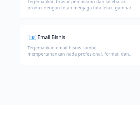
Terjemahkan brosur pemasaran dan selebaran
produk dengan tetap menjaga tata letak, gambar,
dan bagian ajakan bertindak.
📧
Email Bisnis
Terjemahkan email bisnis sambil
mempertahankan nada profesional, format, dan
blok tanda tangan.