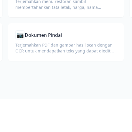
Terjemahkan menu restoran sambil
mempertahankan tata letak, harga, nama
hidangan, dan deskripsi bahan untuk tamu
internasional.
📷
Dokumen Pindai
Terjemahkan PDF dan gambar hasil scan dengan
OCR untuk mendapatkan teks yang dapat diedit
sambil menjaga tata letak.