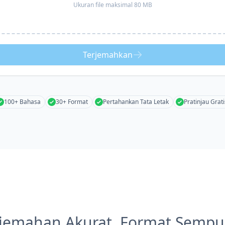
Ukuran file maksimal 80 MB
Terjemahkan
100+ Bahasa
30+ Format
Pertahankan Tata Letak
Pratinjau Grati
rjemahan Akurat, Format Sempu