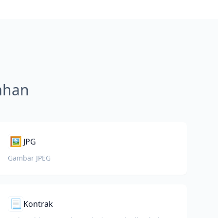
mahan
🖼️
JPG
Gambar JPEG
📃
Kontrak