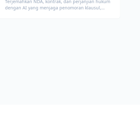
Terjemahkan NDA, kontrak, dan perjanjian hukum
dengan AI yang menjaga penomoran klausul,
istilah yang didefinisikan, dan blok tanda tangan.