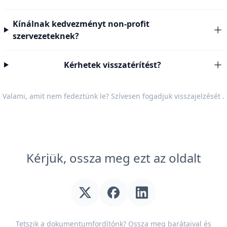
Kínálnak kedvezményt non-profit
szervezeteknek?
Kérhetek visszatérítést?
Valami, amit nem fedeztünk le? Szívesen fogadjuk
visszajelzését
.
Kérjük, ossza meg ezt az oldalt
Tetszik a dokumentumfordítónk? Ossza meg barátaival és