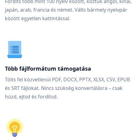
Fordíts több mint 100 nyelv között, köztük angol, kínai,
japán, arab, francia és német. Válts bármely nyelvpár
között egyetlen kattintással.
Több fájlformátum támogatása
Tölts fel közvetlenül PDF, DOCX, PPTX, XLSX, CSV, EPUB
és SRT fájlokat. Nincs szükség konvertálásra – csak
húzd, ejtsd és fordítsd.