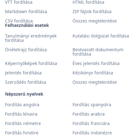
VTT fordítása
HTML fordítása
Markdown fordítása
ZIP fájlok fordítása
CSV fordítása
Összes megtekintése
Felhasználási esetek
Tanulmányi eredmények
Kutatási dolgozat fordítása
fordítása
Önéletrajz fordítása
Beolvasott dokumentum
fordítása
Képernyőképek fordítása
Éves jelentés fordítása
Jelentés fordítása
Kézikönyv fordítása
Szerződés fordítása
Összes megtekintése
Népszerű nyelvek
Fordítás angolra
Fordítás spanyolra
Fordítás kínaira
Fordítás arabra
Fordítás németre
Fordítás franciára
Fordítás hindire
Fordítás indonézre