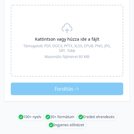
Kattintson vagy húzza ide a fájlt
Támogatott:
PDF, DOCX, PPTX, XLSX, EPUB, PNG, JPG,
SRT,
Több
Maximális fájlméret 80 MB
Fordítás
100+ nyelv
30+ formátum
Eredeti elrendezés
Ingyenes előnézet