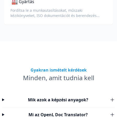
🏭
Gyártás
Fordítsa le a munkautasításokat, műszaki
kézikönyveket, ISO dokumentációt és berendezés
specifikációkat globális üzemek és ellátási láncok
számára.
Gyakran ismételt kérdések
Minden, amit tudnia kell
Mik azok a képzési anyagok?
Mi az OpenL Doc Translator?