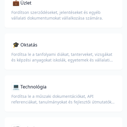
💼
Üzlet
Fordítson szerződéseket, jelentéseket és egyéb
vállalati dokumentumokat vállalkozása számára.
🎓
Oktatás
Fordítsa le a tanfolyami diákat, tanterveket, vizsgákat
és képzési anyagokat iskolák, egyetemek és vállalati
tanulási programok számára.
💻
Technológia
Fordítsa le a műszaki dokumentációkat, API
referenciákat, tanulmányokat és fejlesztői útmutatókat
úgy, hogy megőrzi a kódrészleteket, formázást és
szakmai terminológiát.