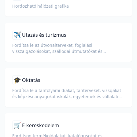
Hordozható hálózati grafika
✈️
Utazás és turizmus
Fordítsa le az útvonalterveket, foglalási
visszaigazolásokat, szállodai útmutatókat és
vízumdokumentumokat nemzetközi utazók számára.
🎓
Oktatás
Fordítsa le a tanfolyami diákat, tanterveket, vizsgákat
és képzési anyagokat iskolák, egyetemek és vállalati
tanulási programok számára.
🛒
E-kereskedelem
Fordítson termékoldalakat, katalógusokat és