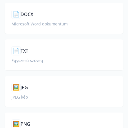
📄
DOCX
Microsoft Word dokumentum
📄
TXT
Egyszerű szöveg
🖼️
JPG
JPEG kép
🖼️
PNG