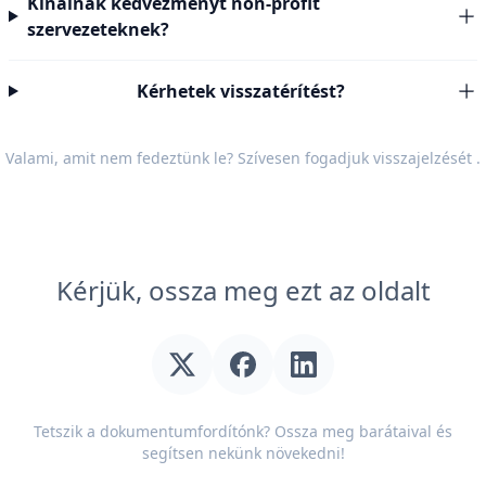
Kínálnak kedvezményt non-profit
szervezeteknek?
Kérhetek visszatérítést?
Valami, amit nem fedeztünk le? Szívesen fogadjuk
visszajelzését
.
Kérjük, ossza meg ezt az oldalt
Tetszik a dokumentumfordítónk? Ossza meg barátaival és
segítsen nekünk növekedni!