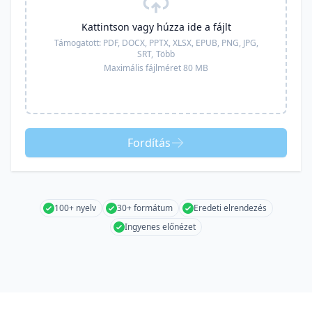
Kattintson vagy húzza ide a fájlt
Támogatott:
PDF, DOCX, PPTX, XLSX, EPUB, PNG, JPG,
SRT,
Több
Maximális fájlméret 80 MB
Fordítás
100+ nyelv
30+ formátum
Eredeti elrendezés
Ingyenes előnézet