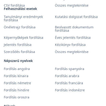
CSV fordítása
Összes megtekintése
Felhasználási esetek
Tanulmányi eredmények
Kutatási dolgozat fordítása
fordítása
Önéletrajz fordítása
Beolvasott dokumentum
fordítása
Képernyőképek fordítása
Éves jelentés fordítása
Jelentés fordítása
Kézikönyv fordítása
Szerződés fordítása
Összes megtekintése
Népszerű nyelvek
Fordítás angolra
Fordítás spanyolra
Fordítás kínaira
Fordítás arabra
Fordítás németre
Fordítás franciára
Fordítás hindire
Fordítás indonézre
Fordítás oroszra