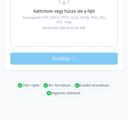
Kattintson vagy húzza ide a fájlt
Támogatott:
PDF, DOCX, PPTX, XLSX, EPUB, PNG, JPG,
SRT,
Több
Maximális fájlméret 80 MB
Fordítás
100+ nyelv
30+ formátum
Eredeti elrendezés
Ingyenes előnézet