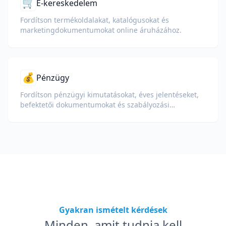
🛒
E-kereskedelem
Fordítson termékoldalakat, katalógusokat és
marketingdokumentumokat online áruházához.
💰
Pénzügy
Fordítson pénzügyi kimutatásokat, éves jelentéseket,
befektetői dokumentumokat és szabályozási
beadványokat a számok, táblázatok és megfelelőségi
formázás megőrzése mellett.
Gyakran ismételt kérdések
Minden, amit tudnia kell