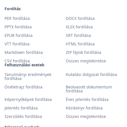
Fordítás
PDF fordítása
DOCX fordítása
PPTX fordítása
XLSX fordítása
EPUB fordítása
SRT fordítása
VTT fordítása
HTML fordítása
Markdown fordítása
ZIP fájlok fordítása
CSV fordítása
Összes megtekintése
Felhasználási esetek
Tanulmányi eredmények
Kutatási dolgozat fordítása
fordítása
Önéletrajz fordítása
Beolvasott dokumentum
fordítása
Képernyőképek fordítása
Éves jelentés fordítása
Jelentés fordítása
Kézikönyv fordítása
Szerződés fordítása
Összes megtekintése