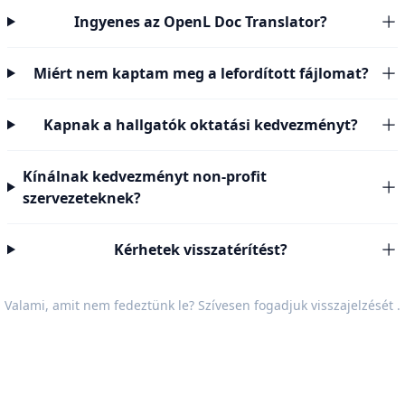
Ingyenes az OpenL Doc Translator?
Miért nem kaptam meg a lefordított fájlomat?
Kapnak a hallgatók oktatási kedvezményt?
Kínálnak kedvezményt non-profit
szervezeteknek?
Kérhetek visszatérítést?
Valami, amit nem fedeztünk le? Szívesen fogadjuk
visszajelzését
.