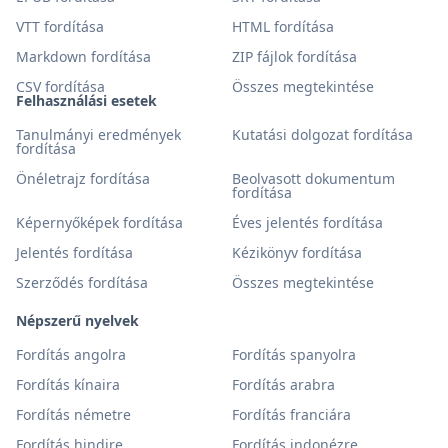
VTT fordítása
HTML fordítása
Markdown fordítása
ZIP fájlok fordítása
CSV fordítása
Összes megtekintése
Felhasználási esetek
Tanulmányi eredmények
Kutatási dolgozat fordítása
fordítása
Önéletrajz fordítása
Beolvasott dokumentum
fordítása
Képernyőképek fordítása
Éves jelentés fordítása
Jelentés fordítása
Kézikönyv fordítása
Szerződés fordítása
Összes megtekintése
Népszerű nyelvek
Fordítás angolra
Fordítás spanyolra
Fordítás kínaira
Fordítás arabra
Fordítás németre
Fordítás franciára
Fordítás hindire
Fordítás indonézre