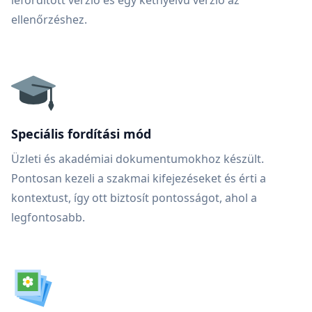
lefordított verzió és egy kétnyelvű verzió az
ellenőrzéshez.
Speciális fordítási mód
Üzleti és akadémiai dokumentumokhoz készült.
Pontosan kezeli a szakmai kifejezéseket és érti a
kontextust, így ott biztosít pontosságot, ahol a
legfontosabb.