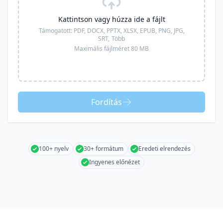
Kattintson vagy húzza ide a fájlt
Támogatott:
PDF, DOCX, PPTX, XLSX, EPUB, PNG, JPG,
SRT,
Több
Maximális fájlméret 80 MB
Fordítás
100+ nyelv
30+ formátum
Eredeti elrendezés
Ingyenes előnézet