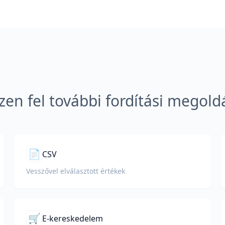
zen fel további fordítási megold
📄
CSV
Vesszővel elválasztott értékek
🛒
E-kereskedelem