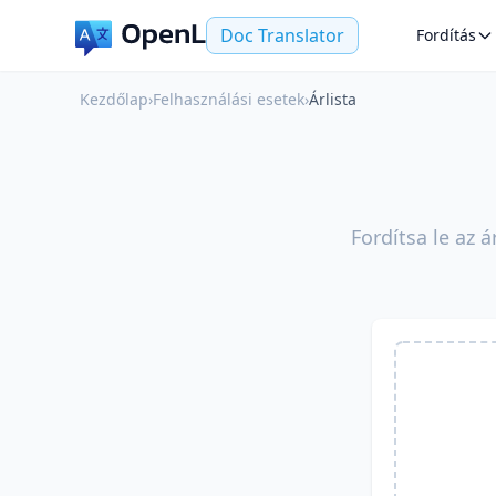
Doc Translator
Fordítás
Kezdőlap
›
Felhasználási esetek
›
Árlista
Fordítsa le az 