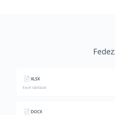
Fedez
📄
XLSX
Excel táblázat
📄
DOCX