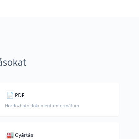
ásokat
📄
PDF
Hordozható dokumentumformátum
🏭
Gyártás