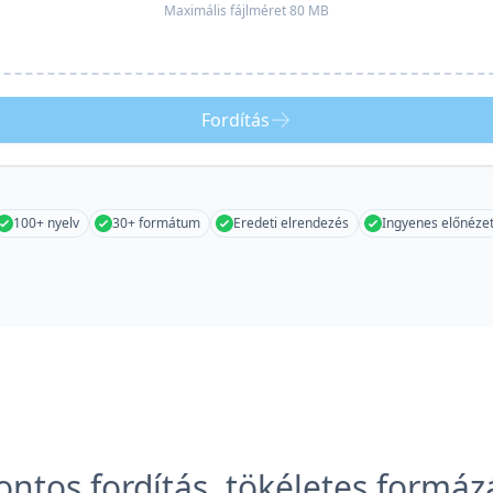
Maximális fájlméret 80 MB
Fordítás
100+ nyelv
30+ formátum
Eredeti elrendezés
Ingyenes előnéze
ontos fordítás, tökéletes formáz