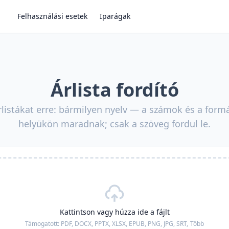
Felhasználási esetek
Iparágak
Árlista fordító
árlistákat erre: bármilyen nyelv — a számok és a for
helyükön maradnak; csak a szöveg fordul le.
Kattintson vagy húzza ide a fájlt
Támogatott:
PDF, DOCX, PPTX, XLSX, EPUB, PNG, JPG, SRT,
Több