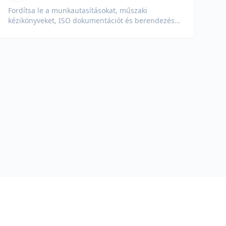
Fordítsa le a munkautasításokat, műszaki
kézikönyveket, ISO dokumentációt és berendezés
specifikációkat globális üzemek és ellátási láncok
számára.