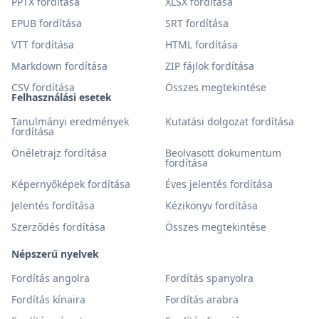
PPTX fordítása
XLSX fordítása
EPUB fordítása
SRT fordítása
VTT fordítása
HTML fordítása
Markdown fordítása
ZIP fájlok fordítása
CSV fordítása
Összes megtekintése
Felhasználási esetek
Tanulmányi eredmények
Kutatási dolgozat fordítása
fordítása
Önéletrajz fordítása
Beolvasott dokumentum
fordítása
Képernyőképek fordítása
Éves jelentés fordítása
Jelentés fordítása
Kézikönyv fordítása
Szerződés fordítása
Összes megtekintése
Népszerű nyelvek
Fordítás angolra
Fordítás spanyolra
Fordítás kínaira
Fordítás arabra