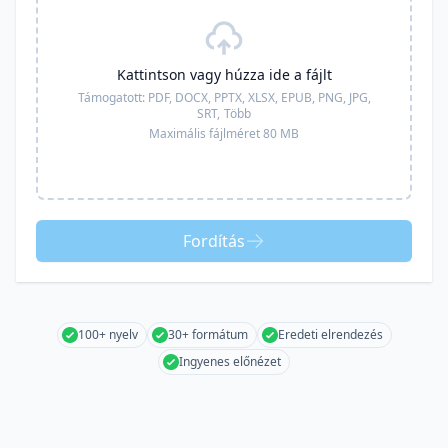
Kattintson vagy húzza ide a fájlt
Támogatott:
PDF, DOCX, PPTX, XLSX, EPUB, PNG, JPG,
SRT,
Több
Maximális fájlméret 80 MB
Fordítás
100+ nyelv
30+ formátum
Eredeti elrendezés
Ingyenes előnézet