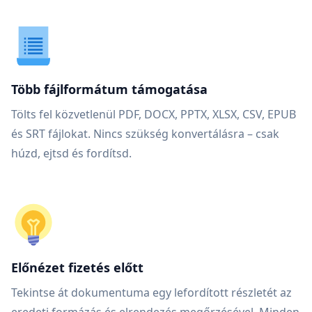
Több fájlformátum támogatása
Tölts fel közvetlenül PDF, DOCX, PPTX, XLSX, CSV, EPUB
és SRT fájlokat. Nincs szükség konvertálásra – csak
húzd, ejtsd és fordítsd.
Előnézet fizetés előtt
Tekintse át dokumentuma egy lefordított részletét az