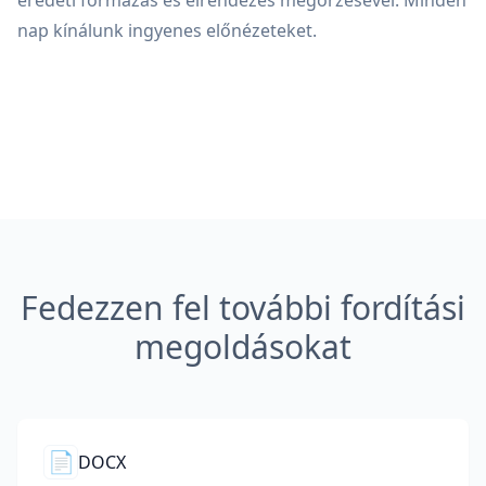
eredeti formázás és elrendezés megőrzésével. Minden
nap kínálunk ingyenes előnézeteket.
Fedezzen fel további fordítási
megoldásokat
📄
DOCX