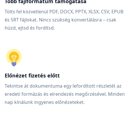
Több fájlformátum támogatása
Tölts fel közvetlenül PDF, DOCX, PPTX, XLSX, CSV, EPUB
és SRT fájlokat. Nincs szükség konvertálásra – csak
húzd, ejtsd és fordítsd.
Előnézet fizetés előtt
Tekintse át dokumentuma egy lefordított részletét az
eredeti formázás és elrendezés megőrzésével. Minden
nap kínálunk ingyenes előnézeteket.