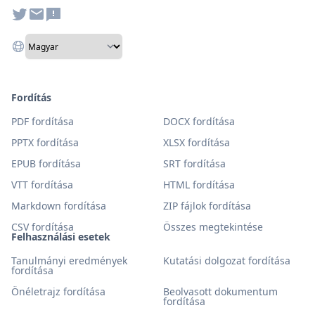
Fordítás
PDF fordítása
DOCX fordítása
PPTX fordítása
XLSX fordítása
EPUB fordítása
SRT fordítása
VTT fordítása
HTML fordítása
Markdown fordítása
ZIP fájlok fordítása
CSV fordítása
Összes megtekintése
Felhasználási esetek
Tanulmányi eredmények
Kutatási dolgozat fordítása
fordítása
Önéletrajz fordítása
Beolvasott dokumentum
fordítása