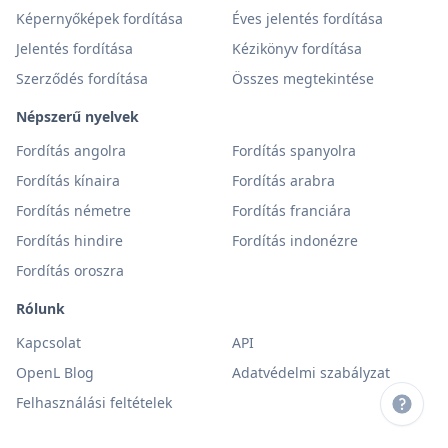
Képernyőképek fordítása
Éves jelentés fordítása
Jelentés fordítása
Kézikönyv fordítása
Szerződés fordítása
Összes megtekintése
Népszerű nyelvek
Fordítás angolra
Fordítás spanyolra
Fordítás kínaira
Fordítás arabra
Fordítás németre
Fordítás franciára
Fordítás hindire
Fordítás indonézre
Fordítás oroszra
Rólunk
Kapcsolat
API
OpenL Blog
Adatvédelmi szabályzat
Felhasználási feltételek