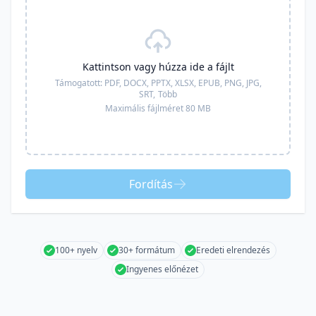
Kattintson vagy húzza ide a fájlt
Támogatott:
PDF, DOCX, PPTX, XLSX, EPUB, PNG, JPG,
SRT,
Több
Maximális fájlméret 80 MB
Fordítás
100+ nyelv
30+ formátum
Eredeti elrendezés
Ingyenes előnézet