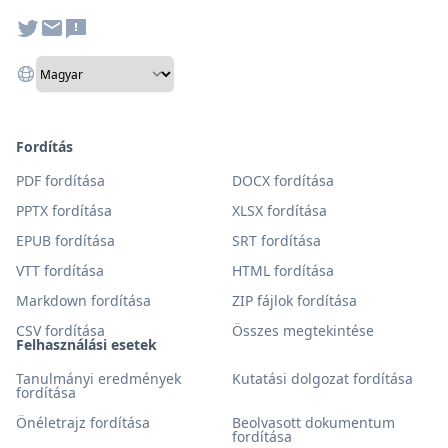
Fordítás
PDF fordítása
DOCX fordítása
PPTX fordítása
XLSX fordítása
EPUB fordítása
SRT fordítása
VTT fordítása
HTML fordítása
Markdown fordítása
ZIP fájlok fordítása
CSV fordítása
Összes megtekintése
Felhasználási esetek
Tanulmányi eredmények
Kutatási dolgozat fordítása
fordítása
Önéletrajz fordítása
Beolvasott dokumentum
fordítása