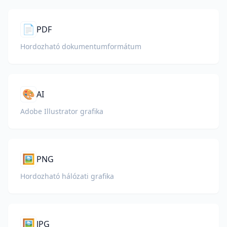
📄
PDF
Hordozható dokumentumformátum
🎨
AI
Adobe Illustrator grafika
🖼️
PNG
Hordozható hálózati grafika
🖼️
JPG