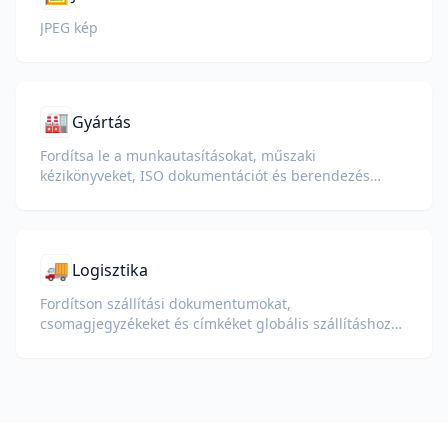
JPEG kép
🏭
Gyártás
Fordítsa le a munkautasításokat, műszaki
kézikönyveket, ISO dokumentációt és berendezés
specifikációkat globális üzemek és ellátási láncok
számára.
🚚
Logisztika
Fordítson szállítási dokumentumokat,
csomagjegyzékeket és címkéket globális szállításhoz
és vámkezeléshez.