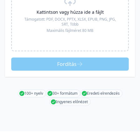
Kattintson vagy húzza ide a fájlt
Támogatott:
PDF, DOCX, PPTX, XLSX, EPUB, PNG, JPG,
SRT,
Több
Maximális fájlméret 80 MB
Fordítás
100+ nyelv
30+ formátum
Eredeti elrendezés
Ingyenes előnézet