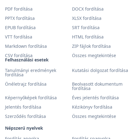
PDF fordítása
DOCX fordítása
PPTX fordítása
XLSX fordítása
EPUB fordítása
SRT fordítása
VTT fordítása
HTML fordítása
Markdown fordítása
ZIP fájlok fordítása
CSV fordítása
Összes megtekintése
Felhasználási esetek
Tanulmányi eredmények
Kutatási dolgozat fordítása
fordítása
Önéletrajz fordítása
Beolvasott dokumentum
fordítása
Képernyőképek fordítása
Éves jelentés fordítása
Jelentés fordítása
Kézikönyv fordítása
Szerződés fordítása
Összes megtekintése
Népszerű nyelvek
Fordítás angolra
Fordítás spanyolra