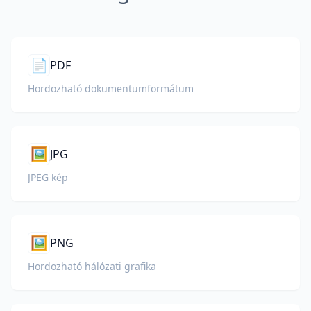
📄
PDF
Hordozható dokumentumformátum
🖼️
JPG
JPEG kép
🖼️
PNG
Hordozható hálózati grafika