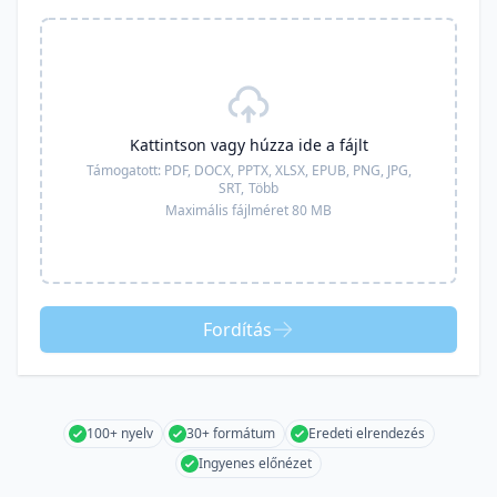
Kattintson vagy húzza ide a fájlt
Támogatott:
PDF, DOCX, PPTX, XLSX, EPUB, PNG, JPG,
SRT,
Több
Maximális fájlméret 80 MB
Fordítás
100+ nyelv
30+ formátum
Eredeti elrendezés
Ingyenes előnézet