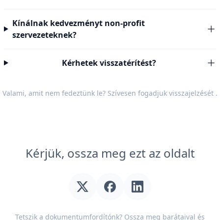
Kínálnak kedvezményt non-profit
szervezeteknek?
Kérhetek visszatérítést?
Valami, amit nem fedeztünk le? Szívesen fogadjuk
visszajelzését
.
Kérjük, ossza meg ezt az oldalt
Tetszik a dokumentumfordítónk? Ossza meg barátaival és