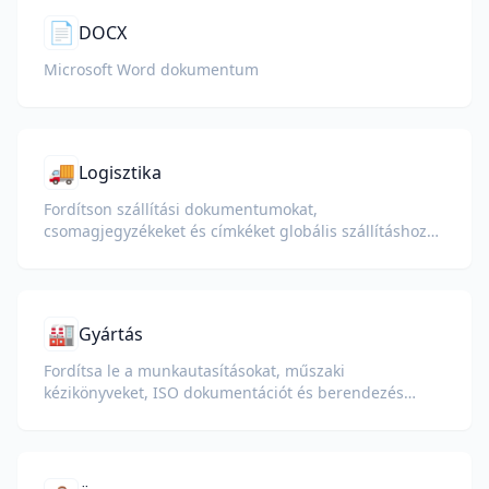
📄
DOCX
Microsoft Word dokumentum
🚚
Logisztika
Fordítson szállítási dokumentumokat,
csomagjegyzékeket és címkéket globális szállításhoz
és vámkezeléshez.
🏭
Gyártás
Fordítsa le a munkautasításokat, műszaki
kézikönyveket, ISO dokumentációt és berendezés
specifikációkat globális üzemek és ellátási láncok
számára.