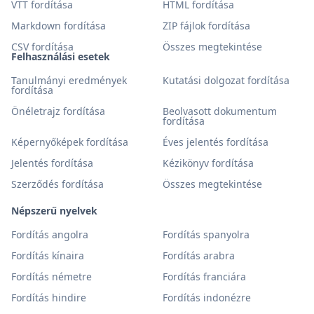
VTT fordítása
HTML fordítása
Markdown fordítása
ZIP fájlok fordítása
CSV fordítása
Összes megtekintése
Felhasználási esetek
Tanulmányi eredmények
Kutatási dolgozat fordítása
fordítása
Önéletrajz fordítása
Beolvasott dokumentum
fordítása
Képernyőképek fordítása
Éves jelentés fordítása
Jelentés fordítása
Kézikönyv fordítása
Szerződés fordítása
Összes megtekintése
Népszerű nyelvek
Fordítás angolra
Fordítás spanyolra
Fordítás kínaira
Fordítás arabra
Fordítás németre
Fordítás franciára
Fordítás hindire
Fordítás indonézre