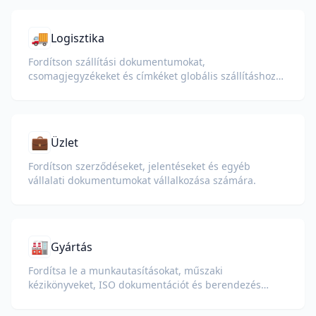
🚚
Logisztika
Fordítson szállítási dokumentumokat,
csomagjegyzékeket és címkéket globális szállításhoz
és vámkezeléshez.
💼
Üzlet
Fordítson szerződéseket, jelentéseket és egyéb
vállalati dokumentumokat vállalkozása számára.
🏭
Gyártás
Fordítsa le a munkautasításokat, műszaki
kézikönyveket, ISO dokumentációt és berendezés
specifikációkat globális üzemek és ellátási láncok
számára.