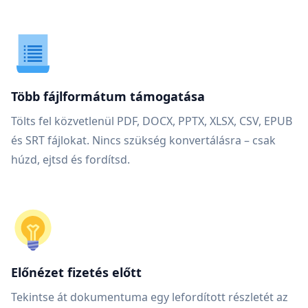
Több fájlformátum támogatása
Tölts fel közvetlenül PDF, DOCX, PPTX, XLSX, CSV, EPUB
és SRT fájlokat. Nincs szükség konvertálásra – csak
húzd, ejtsd és fordítsd.
Előnézet fizetés előtt
Tekintse át dokumentuma egy lefordított részletét az