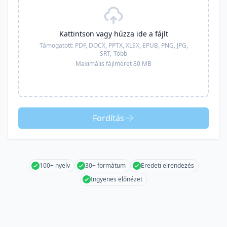
Kattintson vagy húzza ide a fájlt
Támogatott:
PDF, DOCX, PPTX, XLSX, EPUB, PNG, JPG,
SRT,
Több
Maximális fájlméret 80 MB
Fordítás
100+ nyelv
30+ formátum
Eredeti elrendezés
Ingyenes előnézet