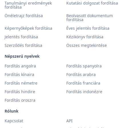
Tanulmányi eredmények
Kutatási dolgozat fordítása
fordítása
Önéletrajz fordítása
Beolvasott dokumentum
fordítása
Képernyőképek fordítása
Éves jelentés fordítása
Jelentés fordítása
Kézikönyv fordítása
Szerződés fordítása
Összes megtekintése
Népszerű nyelvek
Fordítás angolra
Fordítás spanyolra
Fordítás kínaira
Fordítás arabra
Fordítás németre
Fordítás franciára
Fordítás hindire
Fordítás indonézre
Fordítás oroszra
Rólunk
Kapcsolat
API