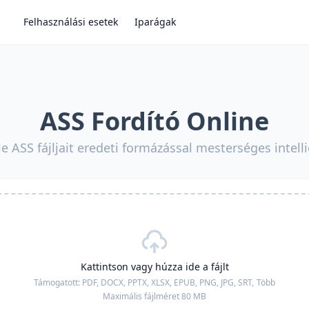
Felhasználási esetek
Iparágak
ASS Fordító Online
le ASS fájljait eredeti formázással mesterséges intell
Kattintson vagy húzza ide a fájlt
Támogatott:
PDF, DOCX, PPTX, XLSX, EPUB, PNG, JPG, SRT,
Több
Maximális fájlméret 80 MB