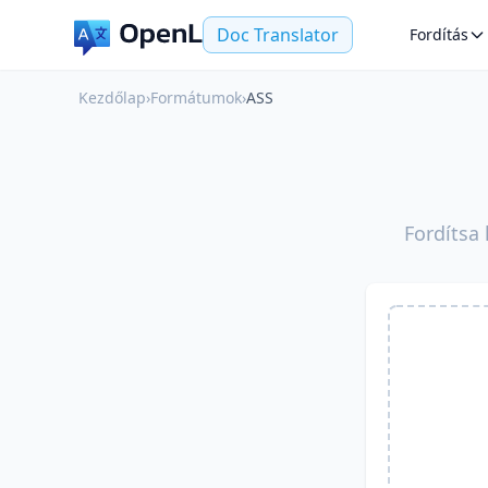
Doc Translator
Fordítás
Kezdőlap
›
Formátumok
›
ASS
Fordítsa 