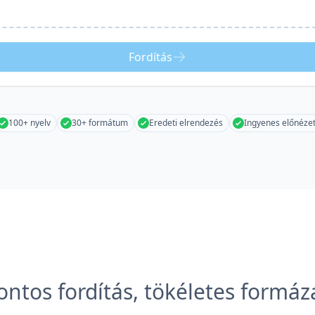
Fordítás
100+ nyelv
30+ formátum
Eredeti elrendezés
Ingyenes előnéze
ontos fordítás, tökéletes formáz