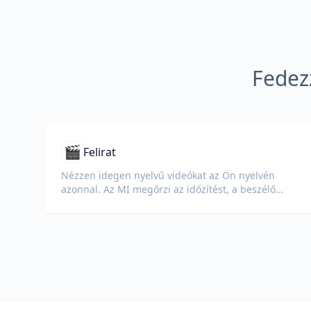
Fedez
🎬
Felirat
Nézzen idegen nyelvű videókat az Ön nyelvén
azonnal. Az MI megőrzi az időzítést, a beszélő
címkéket és a formázást.