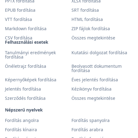
PPTX fordítása
XLSX fordítása
EPUB fordítása
SRT fordítása
VTT fordítása
HTML fordítása
Markdown fordítása
ZIP fájlok fordítása
CSV fordítása
Összes megtekintése
Felhasználási esetek
Tanulmányi eredmények
Kutatási dolgozat fordítása
fordítása
Önéletrajz fordítása
Beolvasott dokumentum
fordítása
Képernyőképek fordítása
Éves jelentés fordítása
Jelentés fordítása
Kézikönyv fordítása
Szerződés fordítása
Összes megtekintése
Népszerű nyelvek
Fordítás angolra
Fordítás spanyolra
Fordítás kínaira
Fordítás arabra