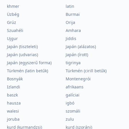
khmer
latin
Üzbég
Burmai
Grúz
Orija
Szuahéli
Amhara
Ujgur
Jiddis
Japán (tiszteleti)
Japán (alázatos)
Japán (udvarias)
Japán (írott)
Japán (egyszerű forma)
tigrinya
Türkmén (latin betűk)
Türkmén (cirill betűk)
Bosnyák
Montenegrói
Izlandi
afrikaans
baszk
galíciai
hausza
igbó
walesi
szomáli
joruba
zulu
kurd (kurmandzsi)
kurd (szoráni)