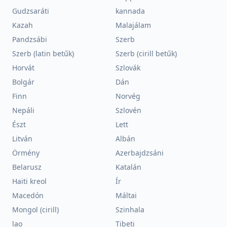
Gudzsaráti
kannada
Kazah
Malajálam
Pandzsábi
Szerb
Szerb (latin betűk)
Szerb (cirill betűk)
Horvát
Szlovák
Bolgár
Dán
Finn
Norvég
Nepáli
Szlovén
Észt
Lett
Litván
Albán
Örmény
Azerbajdzsáni
Belarusz
Katalán
Haiti kreol
Ír
Macedón
Máltai
Mongol (cirill)
Szinhala
lao
Tibeti