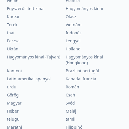
Német
Francia
Egyszerűsített kínai
Hagyományos kínai
Koreai
Olasz
Török
Vietnámi
thai
Indonéz
Perzsa
Lengyel
Ukrán
Holland
Hagyományos kínai (Tajvan)
Hagyományos kínai
(Hongkong)
Kantoni
Brazíliai portugál
Latin-amerikai spanyol
Kanadai francia
urdu
Román
Görög
Cseh
Magyar
Svéd
Héber
Maláj
telugu
tamil
Maráthi
Filippínó