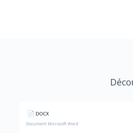
Décou
📄
DOCX
Document Microsoft Word