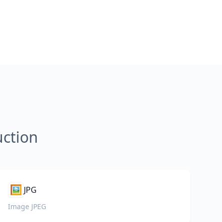
uction
🖼️
JPG
Image JPEG