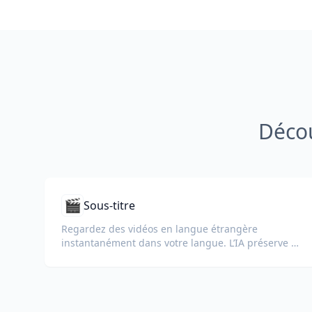
Décou
🎬
Sous-titre
Regardez des vidéos en langue étrangère
instantanément dans votre langue. L’IA préserve le
minutage, les noms des intervenants et la mise en
forme.