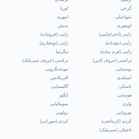
گرجی
اوریا
سواحیلی
امهری
اویغوری
یدیش
ژاپنی (احترام‌آمیز)
ژاپنی (فروتنانه)
ژاپنی (مؤدبانه)
ژاپنی (نوشتاری)
ژاپنی (فرم ساده)
تیگرینیا
ترکمنی (حروف لاتین)
ترکمنی (حروف سیریلیک)
بوسنیایی
مونته‌نگرویی
ایسلندی
آفریکانس
باسکی
گالیسیایی
هوسایی
ایگبو
ولزی
سومالیایی
یوروبایی
زولویی
کردی (کرمانجی)
کردی (سورانی)
تاجیکی (سیریلیک)