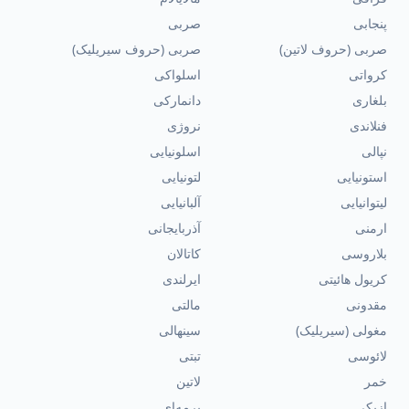
پنجابی
صربی
صربی (حروف لاتین)
صربی (حروف سیریلیک)
کرواتی
اسلواکی
بلغاری
دانمارکی
فنلاندی
نروژی
نپالی
اسلونیایی
استونیایی
لتونیایی
لیتوانیایی
آلبانیایی
ارمنی
آذربایجانی
بلاروسی
کاتالان
کریول هائیتی
ایرلندی
مقدونی
مالتی
مغولی (سیریلیک)
سینهالی
لائوسی
تبتی
خمر
لاتین
ازبکی
برمه‌ای