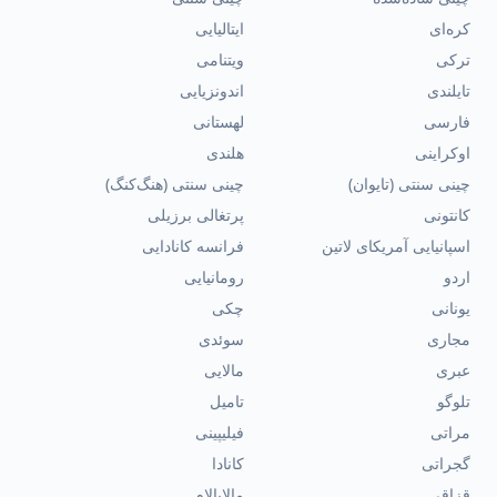
کره‌ای
ایتالیایی
ترکی
ویتنامی
تایلندی
اندونزیایی
فارسی
لهستانی
اوکراینی
هلندی
چینی سنتی (تایوان)
چینی سنتی (هنگ‌کنگ)
کانتونی
پرتغالی برزیلی
اسپانیایی آمریکای لاتین
فرانسه کانادایی
اردو
رومانیایی
یونانی
چکی
مجاری
سوئدی
عبری
مالایی
تلوگو
تامیل
مراتی
فیلیپینی
گجراتی
کانادا
قزاقی
مالایالام