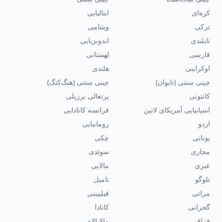
کره‌ای
ایتالیایی
ترکی
ویتنامی
تایلندی
اندونزیایی
فارسی
لهستانی
اوکراینی
هلندی
چینی سنتی (تایوان)
چینی سنتی (هنگ‌کنگ)
کانتونی
پرتغالی برزیلی
اسپانیایی آمریکای لاتین
فرانسه کانادایی
اردو
رومانیایی
یونانی
چکی
مجاری
سوئدی
عبری
مالایی
تلوگو
تامیل
مراتی
فیلیپینی
گجراتی
کانادا
قزاقی
مالایالام