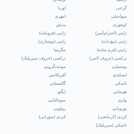
گرجی
اوریا
سواحیلی
امهری
اویغوری
یدیش
ژاپنی (احترام‌آمیز)
ژاپنی (فروتنانه)
ژاپنی (مؤدبانه)
ژاپنی (نوشتاری)
ژاپنی (فرم ساده)
تیگرینیا
ترکمنی (حروف لاتین)
ترکمنی (حروف سیریلیک)
بوسنیایی
مونته‌نگرویی
ایسلندی
آفریکانس
باسکی
گالیسیایی
هوسایی
ایگبو
ولزی
سومالیایی
یوروبایی
زولویی
کردی (کرمانجی)
کردی (سورانی)
تاجیکی (سیریلیک)