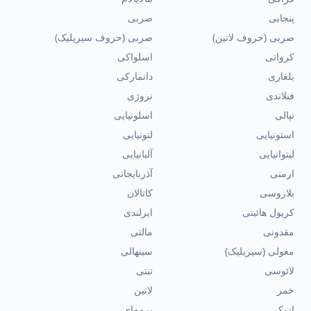
پنجابی
صربی
صربی (حروف لاتین)
صربی (حروف سیریلیک)
کرواتی
اسلواکی
بلغاری
دانمارکی
فنلاندی
نروژی
نپالی
اسلونیایی
استونیایی
لتونیایی
لیتوانیایی
آلبانیایی
ارمنی
آذربایجانی
بلاروسی
کاتالان
کریول هائیتی
ایرلندی
مقدونی
مالتی
مغولی (سیریلیک)
سینهالی
لائوسی
تبتی
خمر
لاتین
ازبکی
برمه‌ای