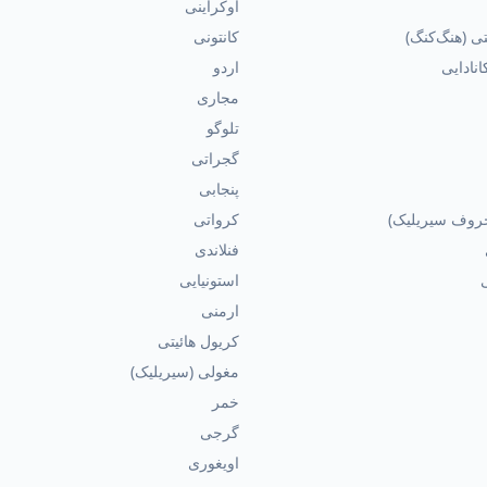
اوکراینی
ی (هنگ‌کنگ)
کانتونی
نادایی
اردو
مجاری
تلوگو
گجراتی
پنجابی
روف سیریلیک)
کرواتی
فنلاندی
استونیایی
ارمنی
کریول هائیتی
مغولی (سیریلیک)
خمر
گرجی
اویغوری