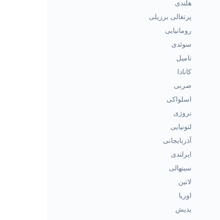
هلندی
پرتغالی برزیلی
رومانیایی
سوئدی
تامیل
کانادا
صربی
اسلواکی
نروژی
لتونیایی
آذربایجانی
ایرلندی
سینهالی
لاتین
اوریا
یدیش