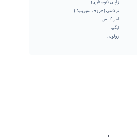
ژاپنی (نوشتاری)
ترکمنی (حروف سیریلیک)
آفریکانس
ایگبو
زولویی