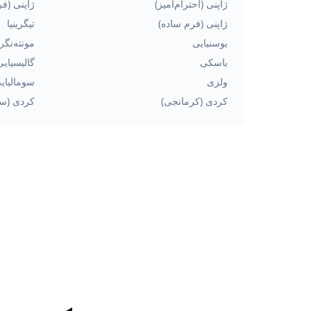
ژاپنی (احترام‌آمیز)
ژاپنی (فر
ژاپنی (فرم ساده)
تیگرینیا
بوسنیایی
مونته‌نگر
باسکی
گالیسیایی
ولزی
سومالیای
کردی (کرمانجی)
کردی (سو