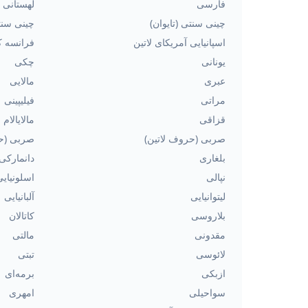
فارسی
لهستانی
چینی سنتی (تایوان)
چینی سنت
اسپانیایی آمریکای لاتین
فرانسه کا
یونانی
چکی
عبری
مالایی
مراتی
فیلیپینی
قزاقی
مالایالام
صربی (حروف لاتین)
صربی (ح
بلغاری
دانمارکی
نپالی
اسلونیایی
لیتوانیایی
آلبانیایی
بلاروسی
کاتالان
مقدونی
مالتی
لائوسی
تبتی
ازبکی
برمه‌ای
سواحیلی
امهری