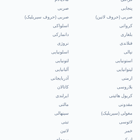
پنجابی
صربی
صربی (حروف لاتین)
صربی (حروف سیریلیک)
کرواتی
اسلواکی
بلغاری
دانمارکی
فنلاندی
نروژی
نپالی
اسلونیایی
استونیایی
لتونیایی
لیتوانیایی
آلبانیایی
ارمنی
آذربایجانی
بلاروسی
کاتالان
کریول هائیتی
ایرلندی
مقدونی
مالتی
مغولی (سیریلیک)
سینهالی
لائوسی
تبتی
خمر
لاتین
ازبکی
برمه‌ای