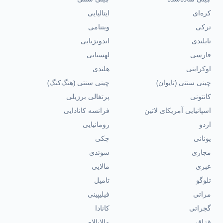
کره‌ای
ایتالیایی
ترکی
ویتنامی
تایلندی
اندونزیایی
فارسی
لهستانی
اوکراینی
هلندی
چینی سنتی (تایوان)
چینی سنتی (هنگ‌کنگ)
کانتونی
پرتغالی برزیلی
اسپانیایی آمریکای لاتین
فرانسه کانادایی
اردو
رومانیایی
یونانی
چکی
مجاری
سوئدی
عبری
مالایی
تلوگو
تامیل
مراتی
فیلیپینی
گجراتی
کانادا
قزاقی
مالایالام