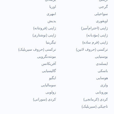
گرجی
اوریا
سواحیلی
امهری
اویغوری
یدیش
ژاپنی (احترام‌آمیز)
ژاپنی (فروتنانه)
ژاپنی (مؤدبانه)
ژاپنی (نوشتاری)
ژاپنی (فرم ساده)
تیگرینیا
ترکمنی (حروف لاتین)
ترکمنی (حروف سیریلیک)
بوسنیایی
مونته‌نگرویی
ایسلندی
آفریکانس
باسکی
گالیسیایی
هوسایی
ایگبو
ولزی
سومالیایی
یوروبایی
زولویی
کردی (کرمانجی)
کردی (سورانی)
تاجیکی (سیریلیک)