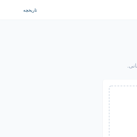
تاریخچه
انی.