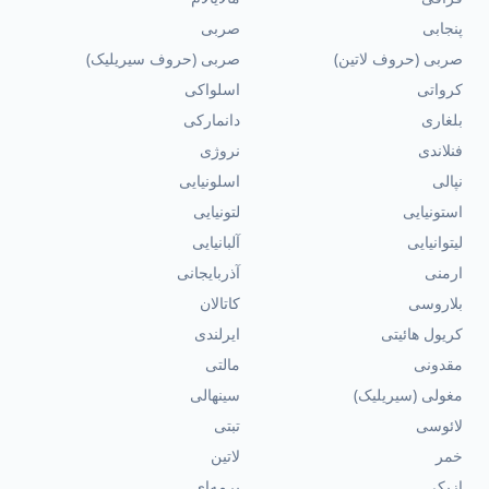
پنجابی
صربی
صربی (حروف لاتین)
صربی (حروف سیریلیک)
کرواتی
اسلواکی
بلغاری
دانمارکی
فنلاندی
نروژی
نپالی
اسلونیایی
استونیایی
لتونیایی
لیتوانیایی
آلبانیایی
ارمنی
آذربایجانی
بلاروسی
کاتالان
کریول هائیتی
ایرلندی
مقدونی
مالتی
مغولی (سیریلیک)
سینهالی
لائوسی
تبتی
خمر
لاتین
ازبکی
برمه‌ای