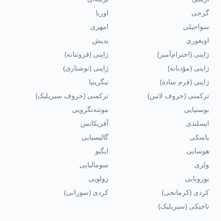
گرجی
اوریا
سواحیلی
امهری
اویغوری
یدیش
ژاپنی (احترام‌آمیز)
ژاپنی (فروتنانه)
ژاپنی (مؤدبانه)
ژاپنی (نوشتاری)
ژاپنی (فرم ساده)
تیگرینیا
ترکمنی (حروف لاتین)
ترکمنی (حروف سیریلیک)
بوسنیایی
مونته‌نگرویی
ایسلندی
آفریکانس
باسکی
گالیسیایی
هوسایی
ایگبو
ولزی
سومالیایی
یوروبایی
زولویی
کردی (کرمانجی)
کردی (سورانی)
تاجیکی (سیریلیک)