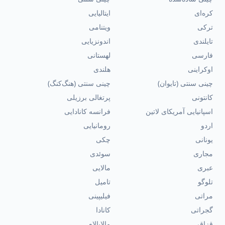
کره‌ای
ایتالیایی
ترکی
ویتنامی
تایلندی
اندونزیایی
فارسی
لهستانی
اوکراینی
هلندی
چینی سنتی (تایوان)
چینی سنتی (هنگ‌کنگ)
کانتونی
پرتغالی برزیلی
اسپانیایی آمریکای لاتین
فرانسه کانادایی
اردو
رومانیایی
یونانی
چکی
مجاری
سوئدی
عبری
مالایی
تلوگو
تامیل
مراتی
فیلیپینی
گجراتی
کانادا
قزاقی
مالایالام