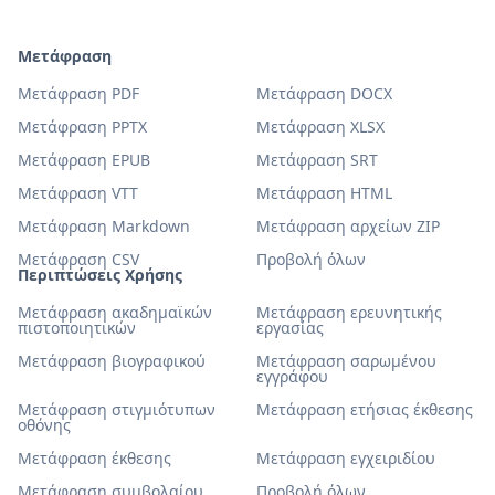
Μετάφραση
Μετάφραση PDF
Μετάφραση DOCX
Μετάφραση PPTX
Μετάφραση XLSX
Μετάφραση EPUB
Μετάφραση SRT
Μετάφραση VTT
Μετάφραση HTML
Μετάφραση Markdown
Μετάφραση αρχείων ZIP
Μετάφραση CSV
Προβολή όλων
Περιπτώσεις Χρήσης
Μετάφραση ακαδημαϊκών
Μετάφραση ερευνητικής
πιστοποιητικών
εργασίας
Μετάφραση βιογραφικού
Μετάφραση σαρωμένου
εγγράφου
Μετάφραση στιγμιότυπων
Μετάφραση ετήσιας έκθεσης
οθόνης
Μετάφραση έκθεσης
Μετάφραση εγχειριδίου
Μετάφραση συμβολαίου
Προβολή όλων