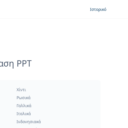
Ιστορικό
ραση PPT
Χίντι
Ρωσικά
Γαλλικά
Ιταλικά
Ινδονησιακά