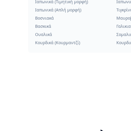
Ιαπωνικά (Τιμητική μορφή)
Ιαπωνι
Ιαπωνικά (Απλή μορφή)
Τιγκρίν
Βοσνιακά
Μαυρο
Βασκικά
Γαλικι
Ουαλικά
Σομαλι
Κουρδικά (Κουρμαντζί)
Κουρδικ