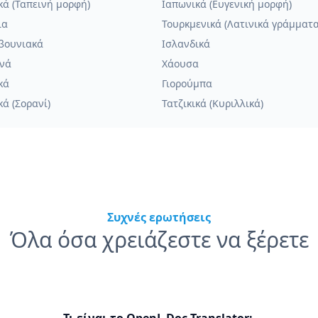
κά (Ταπεινή μορφή)
Ιαπωνικά (Ευγενική μορφή)
ια
Τουρκμενικά (Λατινικά γράμματα
βουνιακά
Ισλανδικά
ανά
Χάουσα
κά
Γιορούμπα
ά (Σορανί)
Τατζικικά (Κυριλλικά)
Συχνές ερωτήσεις
Όλα όσα χρειάζεστε να ξέρετε