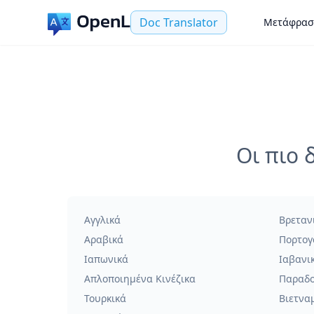
Doc Translator
Μετάφρασ
Οι πιο 
Αγγλικά
Βρεταν
Αραβικά
Πορτογ
Ιαπωνικά
Ιαβανι
Απλοποιημένα Κινέζικα
Παραδο
Τουρκικά
Βιετνα