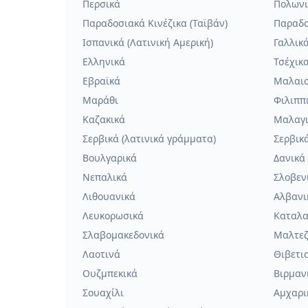
Περσικά
Πολωνι
Παραδοσιακά Κινέζικα (Ταϊβάν)
Παραδο
Ισπανικά (Λατινική Αμερική)
Γαλλικ
Ελληνικά
Τσέχικ
Εβραϊκά
Μαλαι
Μαράθι
Φιλιππ
Καζακικά
Μαλαγ
Σερβικά (λατινικά γράμματα)
Σερβικ
Βουλγαρικά
Δανικά
Νεπαλικά
Σλοβεν
Λιθουανικά
Αλβανι
Λευκορωσικά
Καταλα
Σλαβομακεδονικά
Μαλτεζ
Λαοτινά
Θιβετι
Ουζμπεκικά
Βιρμαν
Σουαχίλι
Αμχαρι