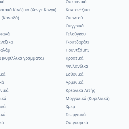
κά
Ουκρανικά
σιακά Κινέζικα (Χονγκ Κονγκ)
Καντονέζικα
ά (Καναδά)
Ουρντού
α
Ουγγρικά
σιανά
Τελούγκου
ινέζικα
Γκουτζαράτι
ιαλάμ
Πουντζάμπι
ά (κυριλλικά γράμματα)
Κροατικά
Φινλανδικά
ικά
Εσθονικά
κά
Αρμενικά
νικά
Κρεολικά Αϊτής
ικά
Μογγολικά (Κυριλλικά)
ανά
Χμερ
ικά
Γεωργιανά
κά
Ουιγουρικά