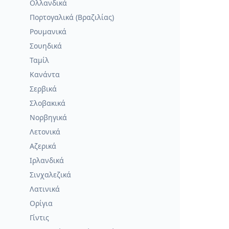
Ολλανδικά
Πορτογαλικά (Βραζιλίας)
Ρουμανικά
Σουηδικά
Ταμίλ
Κανάντα
Σερβικά
Σλοβακικά
Νορβηγικά
Λετονικά
Αζερικά
Ιρλανδικά
Σινχαλεζικά
Λατινικά
Ορίγια
Γίντις