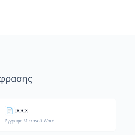
άφρασης
📄
DOCX
Έγγραφο Microsoft Word