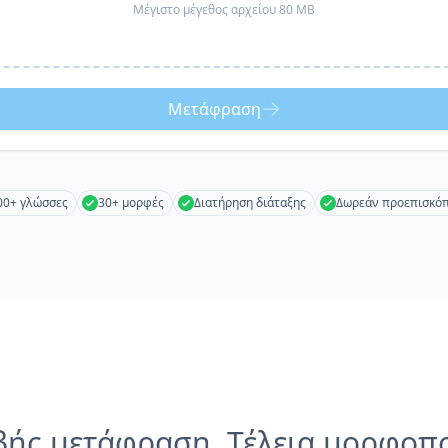
Μέγιστο μέγεθος αρχείου 80 MB
Μετάφραση
00+ γλώσσες
30+ μορφές
Διατήρηση διάταξης
Δωρεάν προεπισκό
βής μετάφραση, Τέλεια μορφοπ