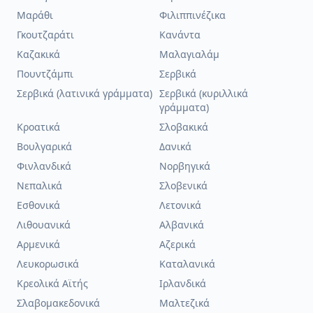
Μαράθι
Φιλιππινέζικα
Γκουτζαράτι
Κανάντα
Καζακικά
Μαλαγιαλάμ
Πουντζάμπι
Σερβικά
Σερβικά (λατινικά γράμματα)
Σερβικά (κυριλλικά
γράμματα)
Κροατικά
Σλοβακικά
Βουλγαρικά
Δανικά
Φινλανδικά
Νορβηγικά
Νεπαλικά
Σλοβενικά
Εσθονικά
Λετονικά
Λιθουανικά
Αλβανικά
Αρμενικά
Αζερικά
Λευκορωσικά
Καταλανικά
Κρεολικά Αϊτής
Ιρλανδικά
Σλαβομακεδονικά
Μαλτεζικά