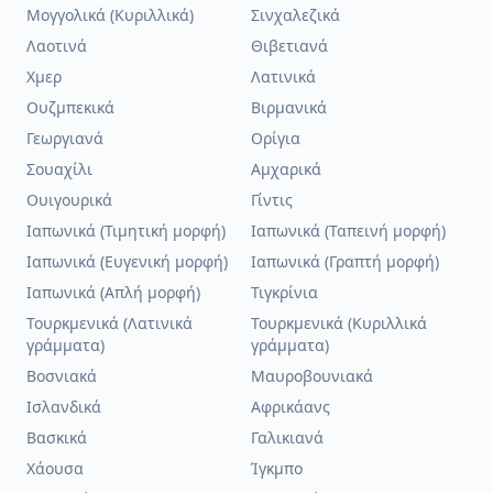
Μογγολικά (Κυριλλικά)
Σινχαλεζικά
Λαοτινά
Θιβετιανά
Χμερ
Λατινικά
Ουζμπεκικά
Βιρμανικά
Γεωργιανά
Ορίγια
Σουαχίλι
Αμχαρικά
Ουιγουρικά
Γίντις
Ιαπωνικά (Τιμητική μορφή)
Ιαπωνικά (Ταπεινή μορφή)
Ιαπωνικά (Ευγενική μορφή)
Ιαπωνικά (Γραπτή μορφή)
Ιαπωνικά (Απλή μορφή)
Τιγκρίνια
Τουρκμενικά (Λατινικά
Τουρκμενικά (Κυριλλικά
γράμματα)
γράμματα)
Βοσνιακά
Μαυροβουνιακά
Ισλανδικά
Αφρικάανς
Βασκικά
Γαλικιανά
Χάουσα
Ίγκμπο