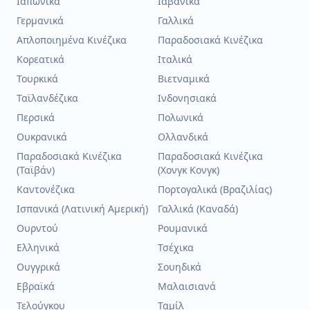
Ιαπωνικά
Ιαβανικά
Γερμανικά
Γαλλικά
Απλοποιημένα Κινέζικα
Παραδοσιακά Κινέζικα
Κορεατικά
Ιταλικά
Τουρκικά
Βιετναμικά
Ταϊλανδέζικα
Ινδονησιακά
Περσικά
Πολωνικά
Ουκρανικά
Ολλανδικά
Παραδοσιακά Κινέζικα
Παραδοσιακά Κινέζικα
(Ταϊβάν)
(Χονγκ Κονγκ)
Καντονέζικα
Πορτογαλικά (Βραζιλίας)
Ισπανικά (Λατινική Αμερική)
Γαλλικά (Καναδά)
Ουρντού
Ρουμανικά
Ελληνικά
Τσέχικα
Ουγγρικά
Σουηδικά
Εβραϊκά
Μαλαισιανά
Τελούγκου
Ταμίλ