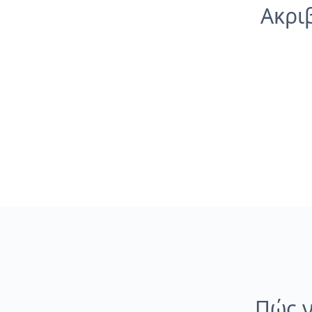
Ακρι
Πώς ν