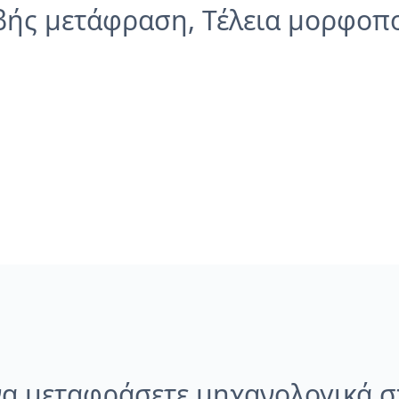
βής μετάφραση, Τέλεια μορφοπ
α μεταφράσετε μηχανολογικά σ