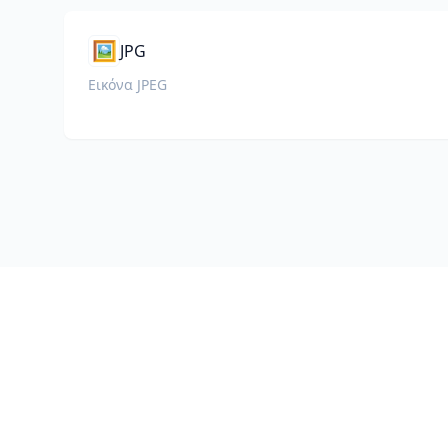
🖼️
JPG
Εικόνα JPEG