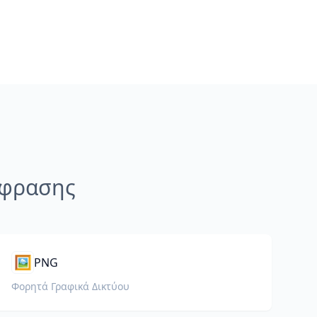
άφρασης
🖼️
PNG
Φορητά Γραφικά Δικτύου