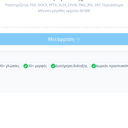
Υποστηρίζεται:
PDF, DOCX, PPTX, XLSX, EPUB, PNG, JPG, SRT,
Περισσότερα
Μέγιστο μέγεθος αρχείου 80 MB
Μετάφραση
00+ γλώσσες
30+ μορφές
Διατήρηση διάταξης
Δωρεάν προεπισκό