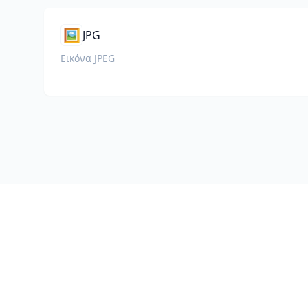
🖼️
JPG
Εικόνα JPEG