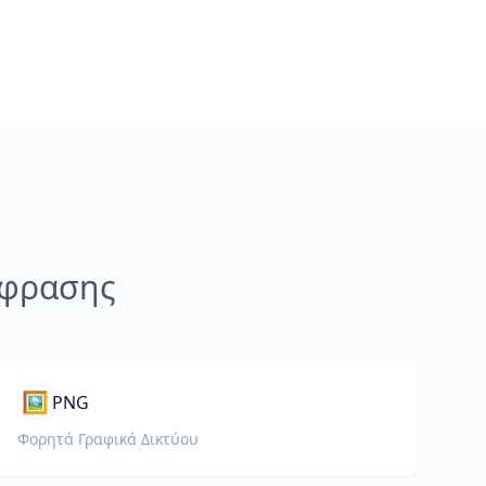
άφρασης
🖼️
PNG
Φορητά Γραφικά Δικτύου