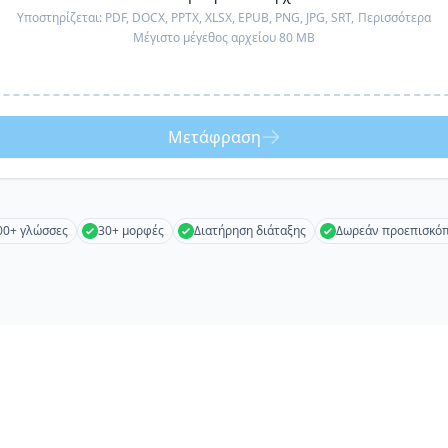
Υποστηρίζεται:
PDF, DOCX, PPTX, XLSX, EPUB, PNG, JPG, SRT,
Περισσότερα
Μέγιστο μέγεθος αρχείου 80 MB
Μετάφραση
00+ γλώσσες
30+ μορφές
Διατήρηση διάταξης
Δωρεάν προεπισκό