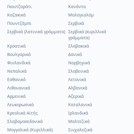
Γκουτζαράτι
Κανάντα
Καζακικά
Μαλαγιαλάμ
Πουντζάμπι
Σερβικά
Σερβικά (λατινικά γράμματα)
Σερβικά (κυριλλικά
γράμματα)
Κροατικά
Σλοβακικά
Βουλγαρικά
Δανικά
Φινλανδικά
Νορβηγικά
Νεπαλικά
Σλοβενικά
Εσθονικά
Λετονικά
Λιθουανικά
Αλβανικά
Αρμενικά
Αζερικά
Λευκορωσικά
Καταλανικά
Κρεολικά Αϊτής
Ιρλανδικά
Σλαβομακεδονικά
Μαλτεζικά
Μογγολικά (Κυριλλικά)
Σινχαλεζικά