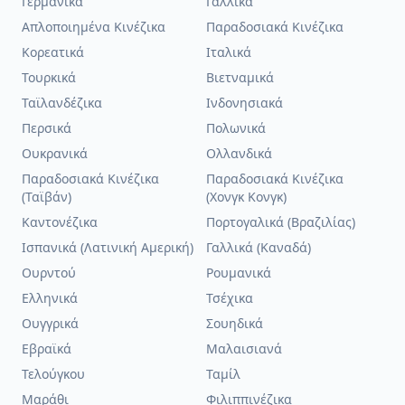
Γερμανικά
Γαλλικά
Απλοποιημένα Κινέζικα
Παραδοσιακά Κινέζικα
Κορεατικά
Ιταλικά
Τουρκικά
Βιετναμικά
Ταϊλανδέζικα
Ινδονησιακά
Περσικά
Πολωνικά
Ουκρανικά
Ολλανδικά
Παραδοσιακά Κινέζικα
Παραδοσιακά Κινέζικα
(Ταϊβάν)
(Χονγκ Κονγκ)
Καντονέζικα
Πορτογαλικά (Βραζιλίας)
Ισπανικά (Λατινική Αμερική)
Γαλλικά (Καναδά)
Ουρντού
Ρουμανικά
Ελληνικά
Τσέχικα
Ουγγρικά
Σουηδικά
Εβραϊκά
Μαλαισιανά
Τελούγκου
Ταμίλ
Μαράθι
Φιλιππινέζικα