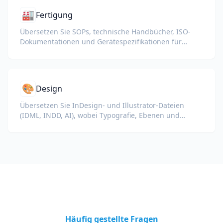
🏭
Fertigung
Übersetzen Sie SOPs, technische Handbücher, ISO-
Dokumentationen und Gerätespezifikationen für
globale Werke und Lieferketten.
🎨
Design
Übersetzen Sie InDesign- und Illustrator-Dateien
(IDML, INDD, AI), wobei Typografie, Ebenen und
Farbprofile für Designer und Marken-Teams erhalten
bleiben.
Häufig gestellte Fragen