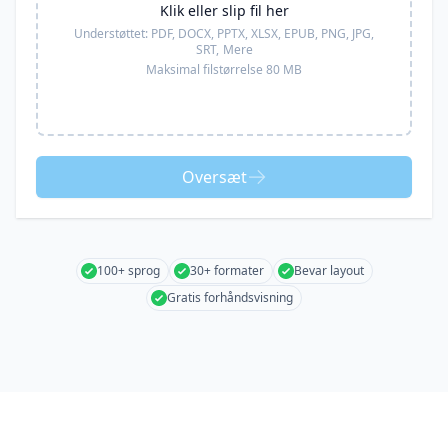
Klik eller slip fil her
Understøttet:
PDF, DOCX, PPTX, XLSX, EPUB, PNG, JPG,
SRT,
Mere
Maksimal filstørrelse 80 MB
Oversæt
100+ sprog
30+ formater
Bevar layout
Gratis forhåndsvisning