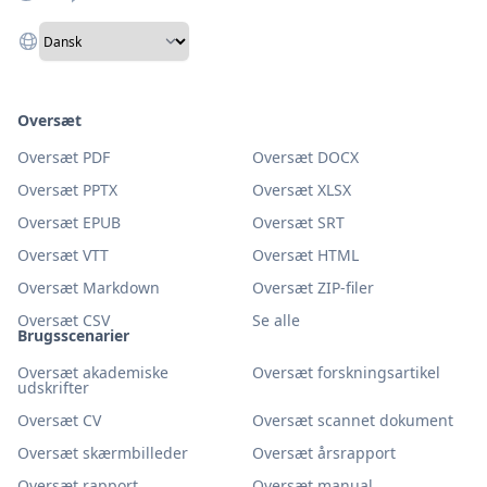
Oversæt
Oversæt PDF
Oversæt DOCX
Oversæt PPTX
Oversæt XLSX
Oversæt EPUB
Oversæt SRT
Oversæt VTT
Oversæt HTML
Oversæt Markdown
Oversæt ZIP-filer
Oversæt CSV
Se alle
Brugsscenarier
Oversæt akademiske
Oversæt forskningsartikel
udskrifter
Oversæt CV
Oversæt scannet dokument
Oversæt skærmbilleder
Oversæt årsrapport
Oversæt rapport
Oversæt manual