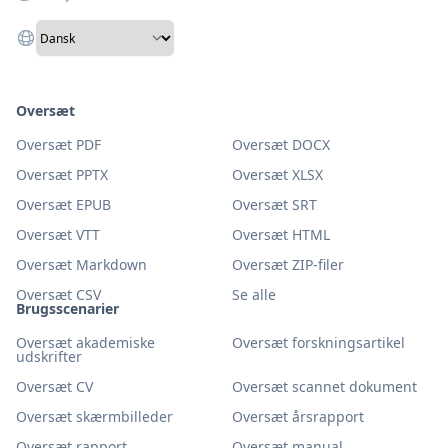
Oversæt
Oversæt PDF
Oversæt DOCX
Oversæt PPTX
Oversæt XLSX
Oversæt EPUB
Oversæt SRT
Oversæt VTT
Oversæt HTML
Oversæt Markdown
Oversæt ZIP-filer
Oversæt CSV
Se alle
Brugsscenarier
Oversæt akademiske
Oversæt forskningsartikel
udskrifter
Oversæt CV
Oversæt scannet dokument
Oversæt skærmbilleder
Oversæt årsrapport
Oversæt rapport
Oversæt manual