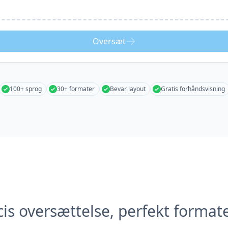
Oversæt
100+ sprog
30+ formater
Bevar layout
Gratis forhåndsvisning
is oversættelse, perfekt format