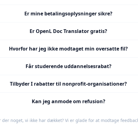
Er mine betalingsoplysninger sikre?
Er OpenL Doc Translator gratis?
Hvorfor har jeg ikke modtaget min oversatte fil?
Får studerende uddannelsesrabat?
Tilbyder I rabatter til nonprofit-organisationer?
Kan jeg anmode om refusion?
r der noget, vi ikke har dækket? Vi er glade for at modtage
feedbac