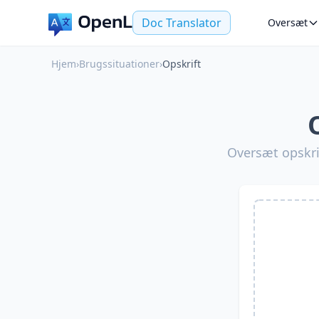
Doc Translator
Oversæt
Hjem
›
Brugssituationer
›
Opskrift
Oversæt opskrif