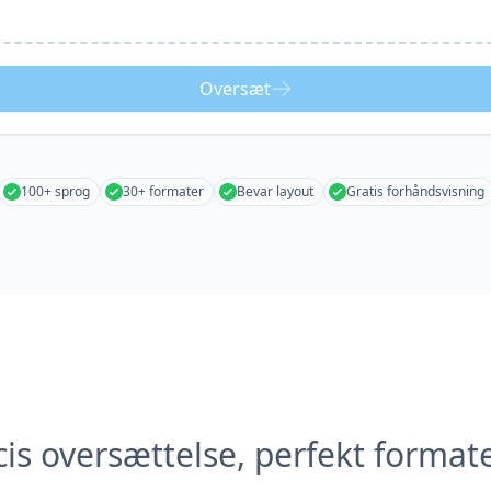
Oversæt
100+ sprog
30+ formater
Bevar layout
Gratis forhåndsvisning
is oversættelse, perfekt format