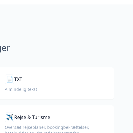
ger
📄
TXT
Almindelig tekst
✈️
Rejse & Turisme
Oversæt rejseplaner, bookingbekræftelser,