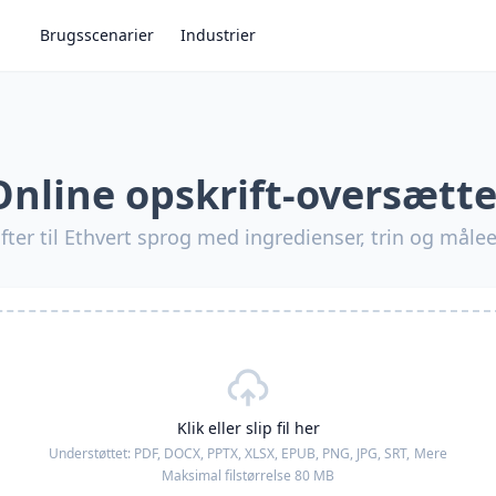
Brugsscenarier
Industrier
Online opskrift-oversætte
ter til Ethvert sprog med ingredienser, trin og mål
Klik eller slip fil her
Understøttet:
PDF, DOCX, PPTX, XLSX, EPUB, PNG, JPG, SRT,
Mere
Maksimal filstørrelse 80 MB