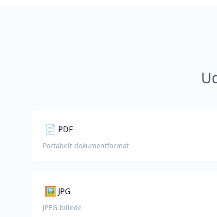
Ud
📄
PDF
Portabelt dokumentformat
🖼️
JPG
JPEG-billede