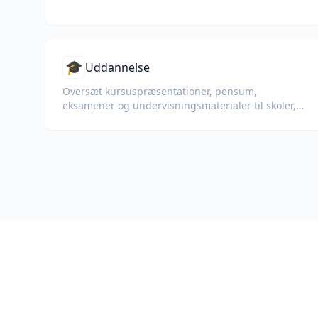
🎓
Uddannelse
Oversæt kursuspræsentationer, pensum,
eksamener og undervisningsmaterialer til skoler,
universiteter og
virksomhedsuddannelsesprogrammer.