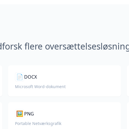
forsk flere oversættelsesløsnin
📄
DOCX
Microsoft Word-dokument
🖼️
PNG
Portable Netværksgrafik