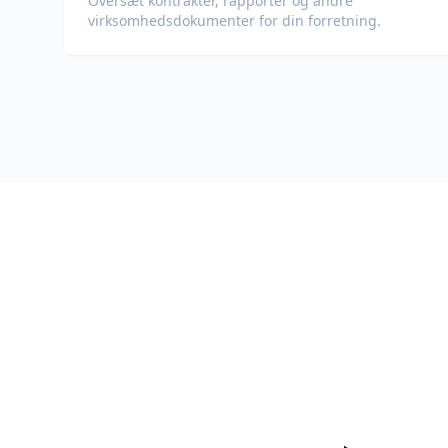
Oversæt kontrakter, rapporter og andre
virksomheds­dokumenter for din forretning.