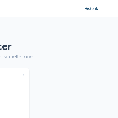
Historik
ter
essionelle tone