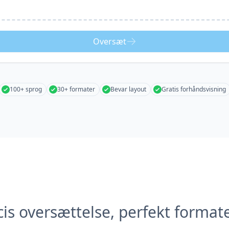
Oversæt
100+ sprog
30+ formater
Bevar layout
Gratis forhåndsvisning
is oversættelse, perfekt format