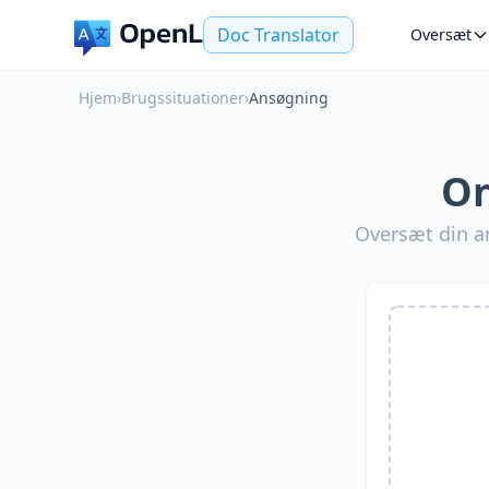
Doc Translator
Oversæt
Hjem
›
Brugssituationer
›
Ansøgning
On
Oversæt din an