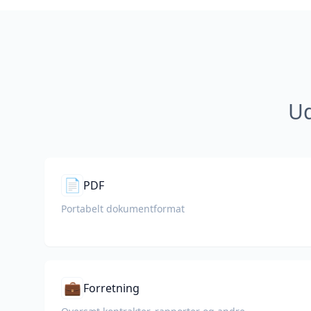
Ud
📄
PDF
Portabelt dokumentformat
💼
Forretning