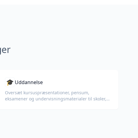
ger
🎓
Uddannelse
Oversæt kursuspræsentationer, pensum,
eksamener og undervisningsmaterialer til skoler,
universiteter og
virksomhedsuddannelsesprogrammer.