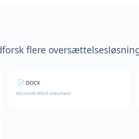
forsk flere oversættelsesløsnin
📄
DOCX
Microsoft Word-dokument