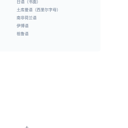
日语（书面）
土库曼语（西里尔字母）
南非荷兰语
伊博语
祖鲁语