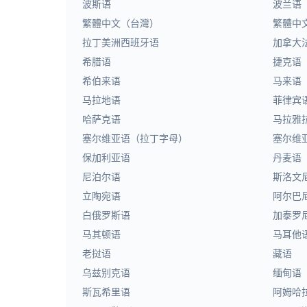
波斯语
波兰语
繁體中文（台灣）
繁體中
拉丁美洲西班牙语
加拿大
希腊语
捷克语
希伯来语
马来语
马拉地语
菲律宾
哈萨克语
马拉雅
塞尔维亚语（拉丁字母）
塞尔维
保加利亚语
丹麦语
尼泊尔语
斯洛文
立陶宛语
阿尔巴
白俄罗斯语
加泰罗
马其顿语
马耳他
老挝语
藏语
乌兹别克语
缅甸语
斯瓦希里语
阿姆哈