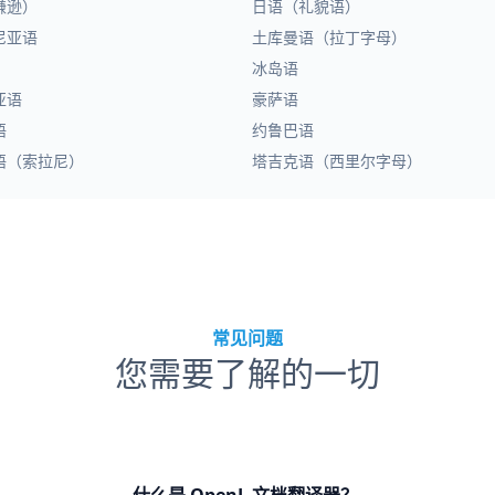
谦逊）
日语（礼貌语）
尼亚语
土库曼语（拉丁字母）
冰岛语
亚语
豪萨语
语
约鲁巴语
语（索拉尼）
塔吉克语（西里尔字母）
常见问题
您需要了解的一切