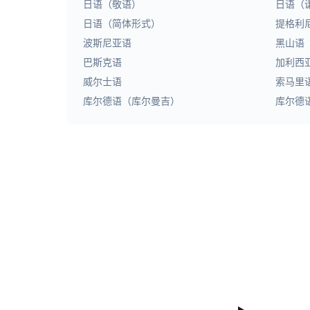
日语（敬语）
日语（
日语（简体形式）
提格利
波斯尼亚语
黑山语
巴斯克语
加利西
威尔士语
索马里
库尔德语（库尔曼吉）
库尔德