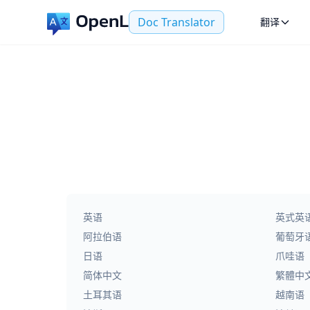
Doc Translator
翻译
英语
英式英
阿拉伯语
葡萄牙
日语
爪哇语
简体中文
繁體中
土耳其语
越南语