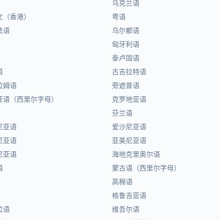
乌克兰语
文（香港）
粤语
法语
乌尔都语
匈牙利语
泰卢固语
语
古吉拉特语
拉姆语
旁遮普语
亚语（西里尔字母）
克罗地亚语
芬兰语
尼亚语
爱沙尼亚语
尼亚语
亚美尼亚语
尼亚语
海地克里奥尔语
语
蒙古语（西里尔字母）
高棉语
格鲁吉亚语
拉语
维吾尔语