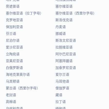
旁遮普语
塞尔维亚语
塞尔维亚语（拉丁字母）
塞尔维亚语（西里尔字母）
克罗地亚语
斯洛伐克语
保加利亚语
丹麦语
芬兰语
挪威语
尼泊尔语
斯洛文尼亚语
爱沙尼亚语
拉脱维亚语
立陶宛语
阿尔巴尼亚语
亚美尼亚语
阿塞拜疆语
白俄罗斯语
加泰罗尼亚语
海地克里奥尔语
爱尔兰语
马其顿语
马耳他语
蒙古语（西里尔字母）
僧伽罗语
老挝语
藏语
高棉语
拉丁语
乌兹别克语
缅甸语