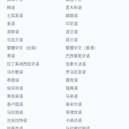
韩语
意大利语
土耳其语
越南语
泰语
印尼语
波斯语
波兰语
乌克兰语
荷兰语
繁體中文（台灣）
繁體中文（香港）
粤语
巴西葡萄牙语
拉丁美洲西班牙语
加拿大法语
乌尔都语
罗马尼亚语
希腊语
捷克语
匈牙利语
瑞典语
希伯来语
马来语
泰卢固语
泰米尔语
马拉地语
菲律宾语
古吉拉特语
卡纳达语
哈萨克语
马拉雅拉姆语