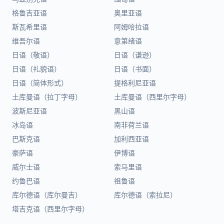
格鲁吉亚语
奥里亚语
斯瓦希里语
阿姆哈拉语
维吾尔语
意第绪语
日语（敬语）
日语（谦逊）
日语（礼貌语）
日语（书面）
日语（简体形式）
提格利尼亚语
土库曼语（拉丁字母）
土库曼语（西里尔字母）
波斯尼亚语
黑山语
冰岛语
南非荷兰语
巴斯克语
加利西亚语
豪萨语
伊博语
威尔士语
索马里语
约鲁巴语
祖鲁语
库尔德语（库尔曼吉）
库尔德语（索拉尼）
塔吉克语（西里尔字母）