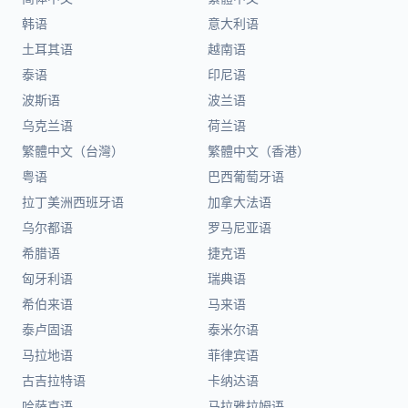
韩语
意大利语
土耳其语
越南语
泰语
印尼语
波斯语
波兰语
乌克兰语
荷兰语
繁體中文（台灣）
繁體中文（香港）
粤语
巴西葡萄牙语
拉丁美洲西班牙语
加拿大法语
乌尔都语
罗马尼亚语
希腊语
捷克语
匈牙利语
瑞典语
希伯来语
马来语
泰卢固语
泰米尔语
马拉地语
菲律宾语
古吉拉特语
卡纳达语
哈萨克语
马拉雅拉姆语