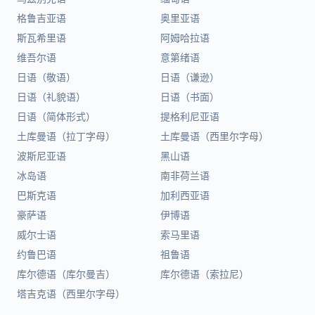
格鲁吉亚语
奥里亚语
斯瓦希里语
阿姆哈拉语
维吾尔语
意第绪语
日语（敬语）
日语（谦逊）
日语（礼貌语）
日语（书面）
日语（简体形式）
提格利尼亚语
土库曼语（拉丁字母）
土库曼语（西里尔字母）
波斯尼亚语
黑山语
冰岛语
南非荷兰语
巴斯克语
加利西亚语
豪萨语
伊博语
威尔士语
索马里语
约鲁巴语
祖鲁语
库尔德语（库尔曼吉）
库尔德语（索拉尼）
塔吉克语（西里尔字母）