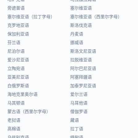
旁遮普语
塞尔维亚语
塞尔维亚语（拉丁字母）
塞尔维亚语（西里尔字母）
克罗地亚语
斯洛伐克语
保加利亚语
丹麦语
芬兰语
挪威语
尼泊尔语
斯洛文尼亚语
爱沙尼亚语
拉脱维亚语
立陶宛语
阿尔巴尼亚语
亚美尼亚语
阿塞拜疆语
白俄罗斯语
加泰罗尼亚语
海地克里奥尔语
爱尔兰语
马其顿语
马耳他语
蒙古语（西里尔字母）
僧伽罗语
老挝语
藏语
高棉语
拉丁语
乌兹别克语
缅甸语