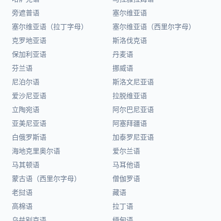
旁遮普语
塞尔维亚语
塞尔维亚语（拉丁字母）
塞尔维亚语（西里尔字母）
克罗地亚语
斯洛伐克语
保加利亚语
丹麦语
芬兰语
挪威语
尼泊尔语
斯洛文尼亚语
爱沙尼亚语
拉脱维亚语
立陶宛语
阿尔巴尼亚语
亚美尼亚语
阿塞拜疆语
白俄罗斯语
加泰罗尼亚语
海地克里奥尔语
爱尔兰语
马其顿语
马耳他语
蒙古语（西里尔字母）
僧伽罗语
老挝语
藏语
高棉语
拉丁语
乌兹别克语
缅甸语