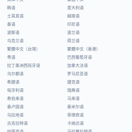
韩语
意大利语
土耳其语
越南语
泰语
印尼语
波斯语
波兰语
乌克兰语
荷兰语
繁體中文（台灣）
繁體中文（香港）
粤语
巴西葡萄牙语
拉丁美洲西班牙语
加拿大法语
乌尔都语
罗马尼亚语
希腊语
捷克语
匈牙利语
瑞典语
希伯来语
马来语
泰卢固语
泰米尔语
马拉地语
菲律宾语
古吉拉特语
卡纳达语
哈萨克语
马拉雅拉姆语