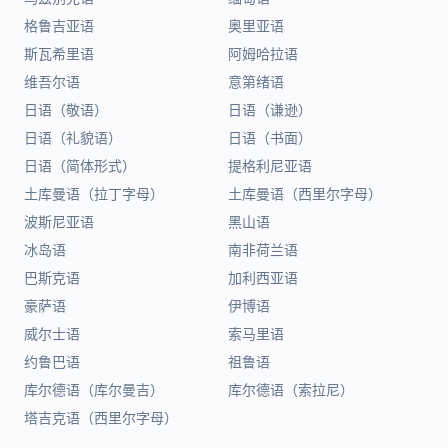
格鲁吉亚语
奥里亚语
斯瓦希里语
阿姆哈拉语
维吾尔语
意第绪语
日语（敬语）
日语（谦逊）
日语（礼貌语）
日语（书面）
日语（简体形式）
提格利尼亚语
土库曼语（拉丁字母）
土库曼语（西里尔字母）
波斯尼亚语
黑山语
冰岛语
南非荷兰语
巴斯克语
加利西亚语
豪萨语
伊博语
威尔士语
索马里语
约鲁巴语
祖鲁语
库尔德语（库尔曼吉）
库尔德语（索拉尼）
塔吉克语（西里尔字母）